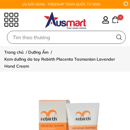
ƯU ĐÃI VÀNG - FREESHIP TOÀN QUỐC TỪ 500K
0
0
Trang chủ
/
Dưỡng Ẩm
/
Kem dưỡng da tay Rebirth Placenta Tasmanian Lavender
Hand Cream