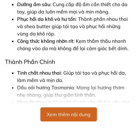
Dưỡng ẩm sâu
: Cung cấp độ ẩm cần thiết cho da
tay, giúp da luôn mềm mại và mịn màng.
Phục hồi da khô và hư tổn
: Thành phần nhau thai
và shea butter giúp tái tạo và phục hồi những
vùng da khô ráp.
Công thức không nhờn rít
: Kem thẩm thấu nhanh
chóng vào da mà không để lại cảm giác bết dính.
Thành Phần Chính
Tinh chất nhau thai
: Giúp tái tạo và phục hồi da,
làm mềm và mịn da.
Dầu oải hương Tasmania
: Mang lại hương thơm
nhẹ nhàng, giúp thư giãn tinh thần.
Shea Butter và Glycerin
: Cung cấp độ ẩm sâu cho
da, giúp da luôn mềm mại và mịn màng.
Xem thêm nội dung
Chiết xuất thực vật như dưa leo, cúc La Mã, nhân
sâm
: Bổ sung dưỡng chất và làm dịu da.