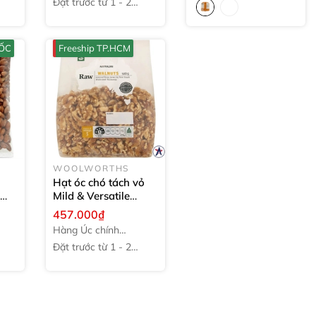
Đặt trước từ 1 - 2
tuần
UỐC
Freeship TP.HCM
WOOLWORTHS
Hạt óc chó tách vỏ
y
Mild & Versatile
Walnuts
457.000₫
g
Woolworths
500g
Hàng Úc chính
hãng
Đặt trước từ 1 - 2
tuần