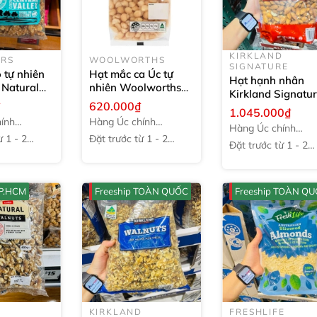
KIRKLAND
ERS
WOOLWORTHS
SIGNATURE
 tự nhiên
Hạt mắc ca Úc tự
Hạt hạnh nhân
 Natural
nhiên Woolworths
Kirkland Signatu
00g
Macadamias Kernels
₫
620.000₫
Australian Supr
1.045.000₫
Raw
400g
Whole Almonds
ính
Hàng Úc chính
Hàng Úc chính
1.36kg
hãng
̀ 1 - 2
Đặt trước từ 1 - 2
hãng
Đặt trước từ 1 - 2
tuần
tuần
TP.HCM
Freeship TOÀN QUỐC
Freeship TOÀN Q
KIRKLAND
FRESHLIFE