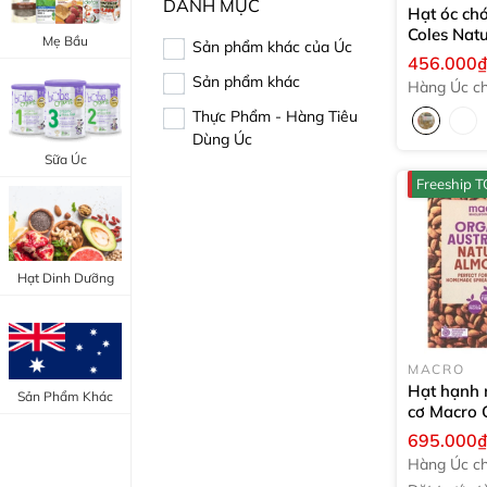
DANH MỤC
Hạt óc chó
Trang Điểm Mắt
Coles Natu
Bổ Khớp - Xương
Mẹ Bầu
Sản phẩm khác của Úc
Walnuts c
Trang Điểm Môi
456.000
400g
Bổ Não - Tim Mạch
Sản phẩm khác
Hàng Úc ch
Tẩy Trang - Toner
hãng
Thực Phẩm - Hàng Tiêu
Canxi - Vitamin D
Dùng Úc
Dụng Cụ Trang Điểm
Sữa Úc
"Thực Phẩm Chức Năng Úc"
Freeship
"Chăm Sóc Sắc Đẹp"
Hạt Dinh Dưỡng
MACRO
Hạt hạnh 
Sản Phẩm Khác
cơ Macro 
Almonds
5
695.000
Hàng Úc ch
hãng