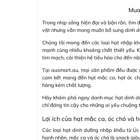
Mua
Trong nhịp sống hiện đại và bận rộn, tìm
vặt nhưng vẫn mong muốn bổ sung dinh dưỡ
Chúng tôi mang đến các loại hạt nhập kh
mạnh cùng nhiều khoáng chất thiết yếu. Kh
tim mạch, cải thiện hệ tiêu hóa cho đến nâ
Tại ausmart.au, mọi sản phẩm đều được n
cam kết mang đến hạt mắc ca, hạt óc ch
hàng kém chất lượng.
Hãy khám phá ngay danh mục hạt dinh dưỡng
chỉ đáng tin cậy cho những ai yêu chuộng 
Lợi ích của hạt mắc ca, óc chó và 
Các loại hạt dinh dưỡng nhập khẩu từ Úc
hạnh nhân, mắc ca và óc chó là snack giàu