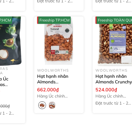
̀ 1 - 2
Đặt trước từ 1 - 2
Đặt trước từ 1 - 2
tuần
tuần
TP.HCM
Freeship TP.HCM
Freeship TOÀN Q
IAS
WOOLWORTHS
WOOLWORTHS
IA
Hạt hạnh nhân
Hạt hạnh nhân
a Úc
Almonds
Almonds Crunch
as
Woolworths
Roasted & Salted
662.000₫
524.000₫
 Happy Nut
₫
Crunchy Natural
Woolworths
750
5g
Hàng Úc chính
Hàng Úc chính
750g
hãng
hãng
Đặt trước từ 1 - 2
.000₫
tuần
̀ 1 - 2