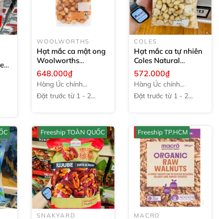
WOOLWORTHS
COLES
Hạt mắc ca mật ong
Hạt mắc ca tự nhiên
Woolworths
Coles Natural
re
Macadamias Honey
Macadamias của Úc
648.000₫
572.000₫
eme
400g
400g
Hàng Úc chính
Hàng Úc chính
hãng
hãng
Đặt trước từ 1 - 2
Đặt trước từ 1 - 2
tuần
tuần
UỐC
Freeship TOÀN QUỐC
Freeship TP.HCM
SNAKYARD
MACRO