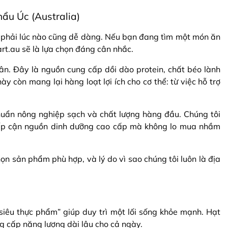
ẩu Úc (Australia)
g phải lúc nào cũng dễ dàng. Nếu bạn đang tìm một món ăn
t.au sẽ là lựa chọn đáng cân nhắc.
ân. Đây là nguồn cung cấp dồi dào protein, chất béo lành
 còn mang lại hàng loạt lợi ích cho cơ thể: từ việc hỗ trợ
chuẩn nông nghiệp sạch và chất lượng hàng đầu. Chúng tôi
iếp cận nguồn dinh dưỡng cao cấp mà không lo mua nhầm
ọn sản phẩm phù hợp, và lý do vì sao chúng tôi luôn là địa
iêu thực phẩm” giúp duy trì một lối sống khỏe mạnh. Hạt
ng cấp năng lượng dài lâu cho cả ngày.