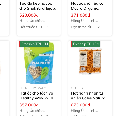
c
Táo đỏ kẹp hạt óc
Hạt óc chó hữu cơ
chó SnakYard Jujube
Macro Organic
Date & Walnut
475g
Natural Walnuts
520.000₫
371.000₫
250g
Hàng Úc chính
Hàng Úc chính
hãng
hãng
Đặt trước từ 1 - 2
Đặt trước từ 1 - 2
tuần
tuần
Freeship TP.HCM
Freeship TP.HCM
HEALTHY WAY
COLES
Hạt óc chó tách vỏ
Hạt hạnh nhân tự
Healthy Way Wild
nhiên Coles Natural
ths
Walnuts
200g
Almonds
750g
357.000₫
673.000₫
Hàng Úc chính
Hàng Úc chính
hãng
hãng