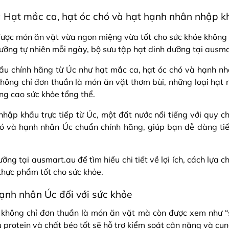
 Hạt mắc ca, hạt óc chó và hạt hạnh nhân nhập kh
 được món ăn vặt vừa ngon miệng vừa tốt cho sức khỏe khôn
ng tự nhiên mỗi ngày, bộ sưu tập hạt dinh dưỡng tại ausmar
ẩu chính hãng từ Úc như hạt mắc ca, hạt óc chó và hạnh nh
ông chỉ đơn thuần là món ăn vặt thơm bùi, những loại hạt này
ng cao sức khỏe tổng thể.
hập khẩu trực tiếp từ Úc, một đất nước nổi tiếng với quy 
ó và hạnh nhân Úc chuẩn chính hãng, giúp bạn dễ dàng t
 tại ausmart.au để tìm hiểu chi tiết về lợi ích, cách lựa ch
thực phẩm tốt cho sức khỏe.
hạnh nhân Úc đối với sức khỏe
 không chỉ đơn thuần là món ăn vặt mà còn được xem như “s
 protein và chất béo tốt sẽ hỗ trợ kiểm soát cân nặng và cu