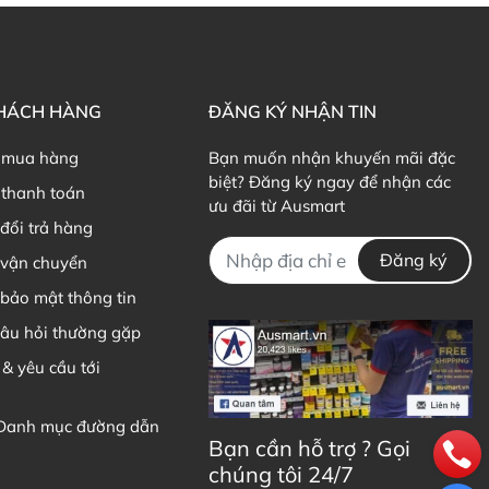
úp bảo vệ làn da trước tác hại của gốc tự do và ngăn ngừa
KHÁCH HÀNG
ĐĂNG KÝ NHẬN TIN
 khỏe tim mạch và giúp duy trì vóc dáng cân đối.
 mua hàng
Bạn muốn nhận khuyến mãi đặc
biệt? Đăng ký ngay để nhận các
thanh toán
 đặc biệt phù hợp với phụ nữ chú trọng chăm sóc sức khỏe
ưu đãi từ Ausmart
đổi trả hàng
Đăng ký
 vận chuyển
h dưỡng và nguồn gốc rõ ràng.
bảo mật thông tin
ăng lượng dồi dào mà vẫn phù hợp cho chế độ ăn uống cân
câu hỏi thường gặp
 & yêu cầu tới
n miệng mà còn đang đầu tư cho sức khỏe lâu dài.
 Danh mục đường dẫn
Bạn cần hỗ trợ ? Gọi
ả nhu cầu sử dụng của bạn. Dưới đây là những mẹo hữu ích
chúng tôi 24/7