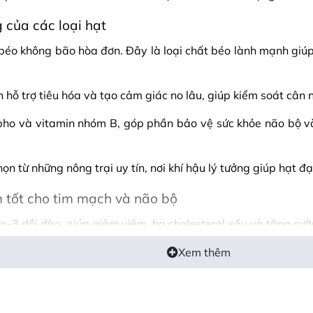
 của các loại hạt
 béo không bão hòa đơn. Đây là loại chất béo lành mạnh gi
 hỗ trợ tiêu hóa và tạo cảm giác no lâu, giúp kiểm soát cân 
ốt pho và vitamin nhóm B, góp phần bảo vệ sức khỏe não bộ
n từ những nông trại uy tín, nơi khí hậu lý tưởng giúp hạt đạt
 tốt cho tim mạch và não bộ
a-3 dồi dào, giúp giảm viêm, hạ cholesterol xấu và tăng cư
ẩn có lợi trong đường ruột, hỗ trợ hệ tiêu hóa hoạt động ổn 
Xem thêm
a và hỗ trợ kiểm soát cân nặng.
chó chất lượng cao, không chất bảo quản, dễ dàng kết hợp 