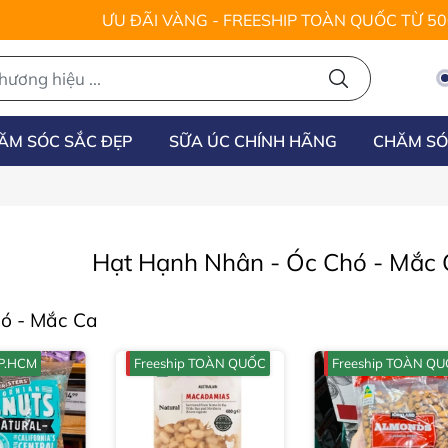
ƯU ĐÃI VÀNG - FREESHIP TOÀN QUỐC TỪ 5
ĂM SÓC SẮC ĐẸP
SỮA ÚC CHÍNH HÃNG
CHĂM SÓ
a
Hạt Hạnh Nhân - Óc Chó - Mắc 
ó - Mắc Ca
TP.HCM
Freeship TOÀN QUỐC
Freeship TOÀN Q