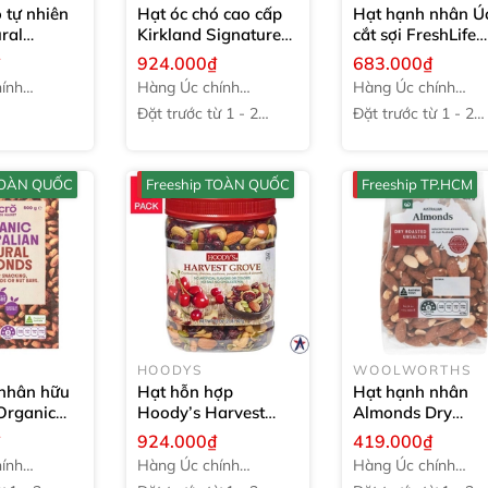
 tự nhiên
Hạt óc chó cao cấp
Hạt hạnh nhân Ú
ral
Kirkland Signature
cắt sợi FreshLife
ủa Úc
Australian Grown
Slivered Almonds
₫
924.000₫
683.000₫
Walnuts
1.36kg
1kg
ính
Hàng Úc chính
Hàng Úc chính
hãng
hãng
Đặt trước từ 1 - 2
Đặt trước từ 1 - 2
tuần
tuần
 TOÀN QUỐC
Freeship TOÀN QUỐC
Freeship TP.HCM
HOODYS
WOOLWORTHS
nhân hữu
Hạt hỗn hợp
Hạt hạnh nhân
Organic
Hoody’s Harvest
Almonds Dry
00g
Grove Trail Mix
907g
Roasted Woolwor
₫
924.000₫
419.000₫
400g
ính
Hàng Úc chính
Hàng Úc chính
hãng
hãng