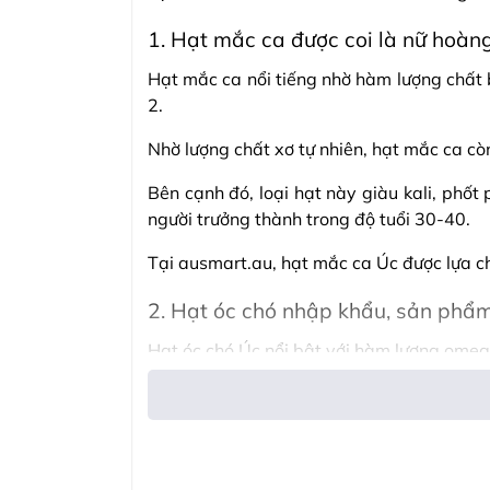
1. Hạt mắc ca được coi là nữ hoàng
Hạt mắc ca nổi tiếng nhờ hàm lượng chất
2.
Nhờ lượng chất xơ tự nhiên, hạt mắc ca còn
Bên cạnh đó, loại hạt này giàu kali, ph
người trưởng thành trong độ tuổi 30-40.
Tại ausmart.au, hạt mắc ca Úc được lựa chọ
2. Hạt óc chó nhập khẩu, sản phẩm
Hạt óc chó Úc nổi bật với hàm lượng omeg
Đặc biệt, loại hạt này còn thúc đẩy vi khu
có thể bảo vệ não bộ khỏi quá trình lão hó
ausmart.au đảm bảo mang các loại hạt óc 
công sở.