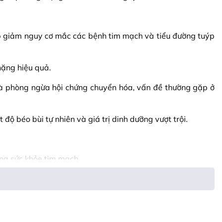
úp giảm nguy cơ mắc các bệnh tim mạch và tiểu đường tuýp
nặng hiệu quả.
 và phòng ngừa hội chứng chuyển hóa, vấn đề thường gặp ở
 độ béo bùi tự nhiên và giá trị dinh dưỡng vượt trội.
ờng sức khỏe tim mạch.
định. Nhiều nghiên cứu cho thấy, thường xuyên ăn hạt óc chó
trong bữa ăn sáng, salad hoặc làm món snack tiện lợi nơi