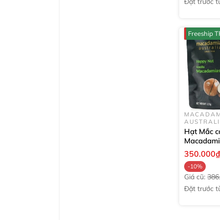
Đặt trước tư
tuần
Freeship 
MACADAM
AUSTRAL
Hạt Mắc c
Macadami
Australia
350.000
Vanilla
22
-10%
Giá cũ:
386
Đặt trước tư
tuần