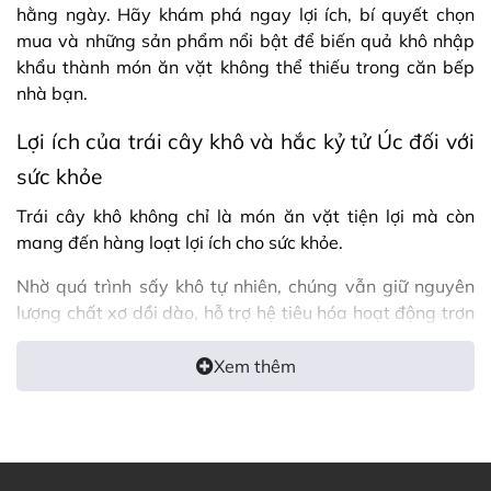
hằng ngày. Hãy khám phá ngay lợi ích, bí quyết chọn
mua và những sản phẩm nổi bật để biến quả khô nhập
khẩu thành món ăn vặt không thể thiếu trong căn bếp
nhà bạn.
Lợi ích của trái cây khô và hắc kỷ tử Úc đối với
sức khỏe
Trái cây khô không chỉ là món ăn vặt tiện lợi mà còn
mang đến hàng loạt lợi ích cho sức khỏe.
Nhờ quá trình sấy khô tự nhiên, chúng vẫn giữ nguyên
lượng chất xơ dồi dào, hỗ trợ hệ tiêu hóa hoạt động trơn
tru và hạn chế tình trạng táo bón.
Xem thêm
Bên cạnh đó, các loại quả khô nhập khẩu từ Úc còn giàu
khoáng chất như kali, sắt, magiê, giúp cân bằng điện
giải, tăng sức đề kháng và cải thiện thể trạng hàng
ngày.