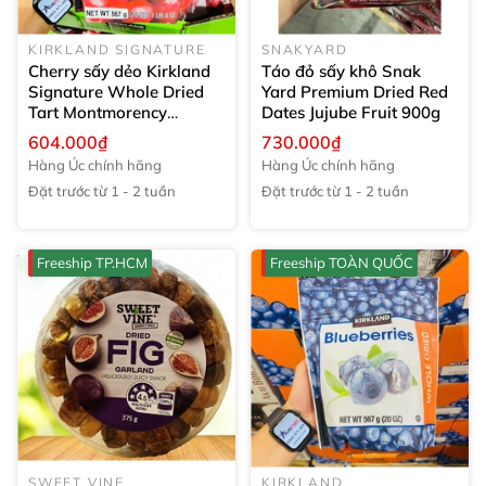
KIRKLAND SIGNATURE
SNAKYARD
Cherry sấy dẻo Kirkland
Táo đỏ sấy khô Snak
Signature Whole Dried
Yard Premium Dried Red
Tart Montmorency
Dates Jujube Fruit
900g
Cherries
567g
604.000₫
730.000₫
Hàng Úc chính hãng
Hàng Úc chính hãng
Đặt trước từ 1 - 2 tuần
Đặt trước từ 1 - 2 tuần
Freeship TP.HCM
Freeship TOÀN QUỐC
SWEET VINE
KIRKLAND