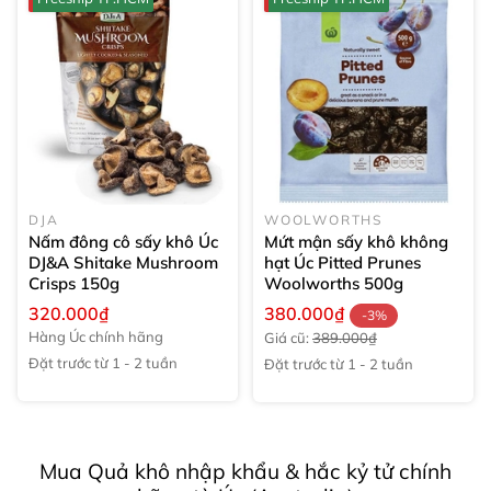
DJA
WOOLWORTHS
Nấm đông cô sấy khô Úc
Mứt mận sấy khô không
DJ&A Shitake Mushroom
hạt Úc Pitted Prunes
Crisps
150g
Woolworths
500g
320.000₫
380.000₫
-3%
Hàng Úc chính hãng
Giá cũ:
389.000₫
Đặt trước từ 1 - 2 tuần
Đặt trước từ 1 - 2 tuần
Mua Quả khô nhập khẩu & hắc kỷ tử chính