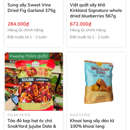
Sung sấy Sweet Vine
Việt quất sấy khô
Dried Fig Garland
375g
Kirkland Signature whole
dried blueberries
567g
284.000₫
672.000₫
Hàng Úc chính hãng
Hàng Úc chính hãng
Đặt trước từ 1 - 2 tuần
Đặt trước từ 1 - 2 tuần
Freeship TOÀN QUỐC
SNAKYARD
NAKYARD
Táo đỏ kẹp hạt óc chó
Khoai lang sấy dẻo từ
SnakYard Jujube Date &
100% khoai lang