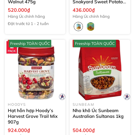
Walnut
475g
Snakyard Sweet Potato
Sticks
480g
520.000₫
436.000₫
Hàng Úc chính hãng
Hàng Úc chính hãng
Đặt trước từ 1 - 2 tuần
Freeship TOÀN QUỐC
Freeship TOÀN QUỐC
HOODYS
SUNBEAM
Hạt hỗn hợp Hoody’s
Nho khô Úc Sunbeam
Harvest Grove Trail Mix
Australian Sultanas
1kg
907g
924.000₫
504.000₫