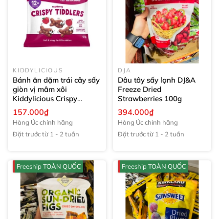
KIDDYLICIOUS
DJA
Bánh ăn dặm trái cây sấy
Dâu tây sấy lạnh DJ&A
giòn vị mâm xôi
Freeze Dried
Kiddylicious Crispy
Strawberries
100g
Tiddlers Raspberry
12g
157.000₫
394.000₫
Hàng Úc chính hãng
Hàng Úc chính hãng
Đặt trước từ 1 - 2 tuần
Đặt trước từ 1 - 2 tuần
Freeship TOÀN QUỐC
Freeship TOÀN QUỐC