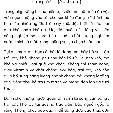
hãng từ Úc (Australia)
Trong nhịp sống hối hả hiện tại, việc tìm một món ăn vặt
vừa ngon miệng vừa tốt cho sức khỏe đang trở thành ưu
tiên của nhiều người. Trái cây khô, đặc biệt là các loại
quả khô nhập khẩu từ Úc, đất nước nổi tiếng với nền
nông nghiệp sạch và tiêu chuẩn chất lượng nghiêm
ngặt, chính là một trong những sự lựa chọn hoàn hảo.
Tại ausmart.au, bạn có thể dễ dàng tìm thấy bộ sưu tập
trái cây khô phong phú như hắc kỷ tử Úc, nho khô, mơ
khô và nhiều loại quả khô khác. Không chỉ thơm ngon,
giàu vitamin và chất chống oxy hóa, trái cây khô còn
giúp bổ sung năng lượng nhanh chóng mà không lo tăng
cân, đồng thời hỗ trợ tim mạch và mang đến làn da tươi
trẻ.
Dành cho những người quan tâm đến lối sống cân bằng ,
trái cây khô Úc tại ausmart.au đảm bảo nguồn gốc rõ
ràng, không chất bảo quản, dễ dàng đưa vào thực đơn