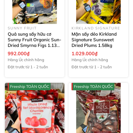
SUNNY FRUIT
KIRKLAND SIGNATURE
Quả sung sấy hữu cơ
Mận sấy dẻo Kirkland
Sunny Fruit Organic Sun-
Signature Sunsweet
Dried Smyrna Figs
1.13
Dried Plums
1.58kg
kg
992.000₫
1.029.000₫
Hàng Úc chính hãng
Hàng Úc chính hãng
Đặt trước từ 1 - 2 tuần
Đặt trước từ 1 - 2 tuần
Freeship TOÀN QUỐC
Freeship TOÀN QUỐC