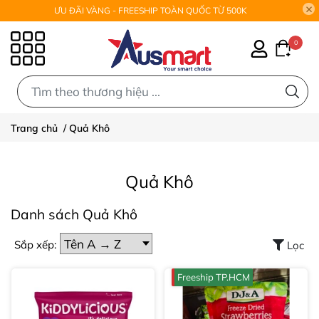
ƯU ĐÃI VÀNG - FREESHIP TOÀN QUỐC TỪ 500K
0
0
Trang chủ
/
Quả Khô
Quả Khô
Danh sách Quả Khô
Sắp xếp:
Lọc
Freeship TP.HCM