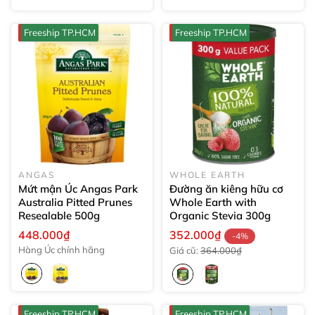
Freeship TP.HCM
Freeship TP.HCM
ANGAS
WHOLE EARTH
Mứt mận Úc Angas Park
Đường ăn kiêng hữu cơ
Australia Pitted Prunes
Whole Earth with
Resealable
500g
Organic Stevia
300g
448.000₫
352.000₫
-4%
Hàng Úc chính hãng
Giá cũ:
364.000₫
Freeship TP.HCM
Freeship TP.HCM