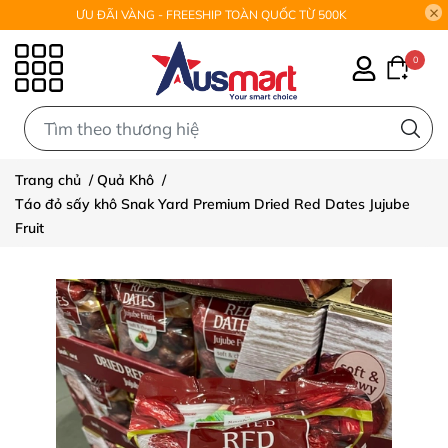
ƯU ĐÃI VÀNG - FREESHIP TOÀN QUỐC TỪ 500K
0
0
Trang chủ
/
Quả Khô
/
Táo đỏ sấy khô Snak Yard Premium Dried Red Dates Jujube
Fruit