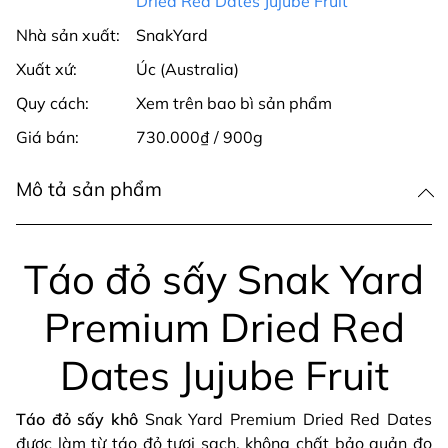
Dried Red Dates Jujube Fruit
Nhà sản xuất:
SnakYard
Xuất xứ:
Úc (Australia)
Quy cách:
Xem trên bao bì sản phẩm
Giá bán:
730.000₫ / 900g
Mô tả sản phẩm
Táo đỏ sấy Snak Yard
Premium Dried Red
Dates Jujube Fruit
Táo đỏ sấy khô
Snak Yard Premium Dried Red Dates
được làm từ táo đỏ tươi sạch, không chất bảo quản đo