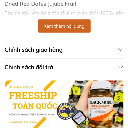
Dried Red Dates Jujube Fruit
Táo đỏ sấy khô (quả táo tàu) nguyên chất 100%, sản
phẩm không chứa chất bảo quản hay bất kỳ chất phụ
Xem thêm nội dung
gia độc hại nào.
Công dụng Táo đỏ sấy Snak Yard Premium
Dried Red Dates Jujube Fruit
Chính sách giao hàng
Bổ sung dinh dưỡng thiết yếu
: Táo đỏ sấy khô là
nguồn cung cấp chất xơ, Vitamin C, A và
Chính sách đổi trả
các khoáng chất tốt cho sức khỏe như kali, sắt, dồi
dào, giúp hỗ trợ sức khỏe tổng thể và tăng cường
năng lượng.
Hỗ trợ tiêu hóa
: Hàm lượng chất xơ cao trong táo
đỏ giúp thúc đẩy hệ tiêu hóa khỏe mạnh, ngăn
ngừa táo bón và cải thiện chức năng đường ruột.
Tăng cường hệ miễn dịch
: Táo đỏ sấy khô Snak
Yard Premium Dried Red Dates Jujube Fruit có
chứa các chất chống oxy hóa tự nhiên giúp bảo vệ