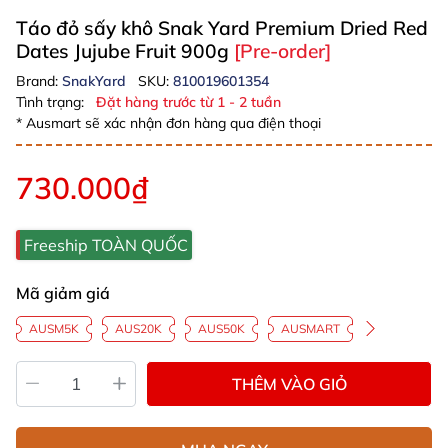
Táo đỏ sấy khô Snak Yard Premium Dried Red
Dates Jujube Fruit 900g
[Pre-order]
Brand:
SnakYard
SKU:
810019601354
Tình trạng:
Đặt hàng trước từ 1 - 2 tuần
* Ausmart sẽ xác nhận đơn hàng qua điện thoại
730.000₫
Freeship TOÀN QUỐC
Mã giảm giá
AUSM5K
AUS20K
AUS50K
AUSMART
THÊM VÀO GIỎ