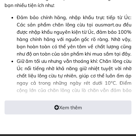
bạn nhiều tiện ích như:
Đảm bảo chính hãng, nhập khẩu trực tiếp từ Úc:
Các sản phẩm chăn lông cừu tại ausmart.au đều
được nhập khẩu nguyên kiện từ Úc, đảm bảo 100%
hàng chính hãng với nguồn gốc rõ ràng. Nhờ vậy,
bạn hoàn toàn có thể yên tâm về chất lượng cũng
như độ an toàn của sản phẩm khi mua sắm tại đây.
Giữ âm tối ưu nhưng vẫn thoáng khí: Chăn lông cừu
Úc nổi tiếng nhờ khả năng giữ nhiệt tuyệt vời nhờ
chất liệu lông cừu tự nhiên, giúp cơ thể luôn ấm áp
ngay cả trong những ngày rét dưới 10°C. Điểm
cộng lớn của chăn lông cừu là chăn vẫn đảm bảo
sự thông thoáng, không gây bí bách nhờ khả năng
điều hòa nhiệt độ tự nhiên.
Xem thêm
Độ bền cao, dễ dàng bảo quản: Nếu chăm sóc
đúng cách, chăn lông cừu Úc có thể sử dụng bền
đẹp từ 10 đến 15 năm. Công nghệ sản xuất tiên
tiến giúp chăn hạn chế tình trạng xù lông, vón cục