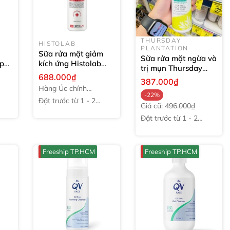
THURSDAY
HISTOLAB
PLANTATION
Sữa rửa mặt giảm
Sữa rửa mặt ngừa và
ep
kích ứng Histolab
trị mụn Thursday
e
Counteractive
688.000₫
Plantation Tea Tree
387.000₫
g
Bubble Clear
150ml
Acne
150ml
Hàng Úc chính
-22%
hãng
Đặt trước từ 1 - 2
Giá cũ:
496.000₫
tuần
Đặt trước từ 1 - 2
tuần
Freeship TP.HCM
Freeship TP.HCM