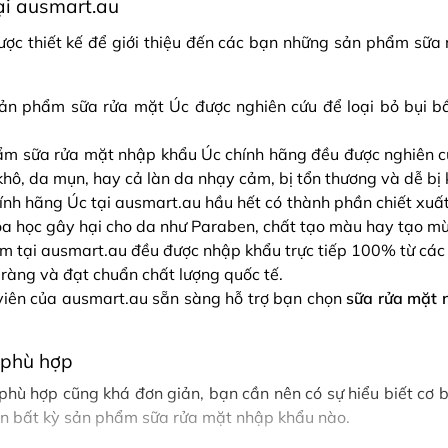
ại ausmart.au
c thiết kế để giới thiệu đến các bạn những sản phẩm sữa 
ản phẩm sữa rửa mặt Úc được nghiên cứu để loại bỏ bụi bẩ
m sữa rửa mặt nhập khẩu Úc chính hãng đều được nghiên cứ
 khô, da mụn, hay cả làn da nhạy cảm, bị tổn thương và dễ bị 
h hãng Úc tại ausmart.au hầu hết có thành phần chiết xuất từ
a học gây hại cho da như Paraben, chất tạo màu hay tạo mù
m tại ausmart.au đều được nhập khẩu trực tiếp 100% từ các 
ràng và đạt chuẩn chất lượng quốc tế.
viên của ausmart.au sẵn sàng hỗ trợ bạn chọn
sữa rửa mặt 
 phù hợp
 phù hợp cũng khá đơn giản, bạn cần nên có sự hiểu biết cơ
chọn bất kỳ sản phẩm sữa rửa mặt nhập khẩu nào.