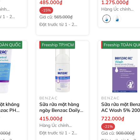
₫
485.000₫
1.275.000₫
Pack
100g
ính
Hàng Úc chính
-15%
hãng
̀ 1 - 2
Giá cũ:
565.000₫
Đặt trước từ 1 - 2
tuần
 TOÀN QUỐC
Freeship TP.HCM
Freeship TOÀN Q
BENZAC
BENZAC
ặt kháng
Sữa rửa mặt hàng
Sữa rửa mặt Ben
nzac PH
ngày Benzac Daily
AC Wash 5%
200
tibacterial
Facial Foam
₫
415.000₫
722.000₫
h
150ml
Cleanser
130ml
Hàng Úc chính
-21%
hãng
Đặt trước từ 1 - 2
.000₫
Giá cũ:
908.000₫
tuần