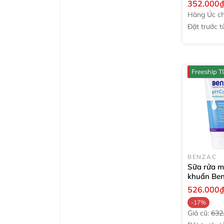
352.000
125g
Hàng Úc ch
hãng
Đặt trước tư
tuần
Freeship
BENZAC
Sữa rửa m
khuẩn Be
Control An
526.000
Face Was
-17%
Giá cũ:
632