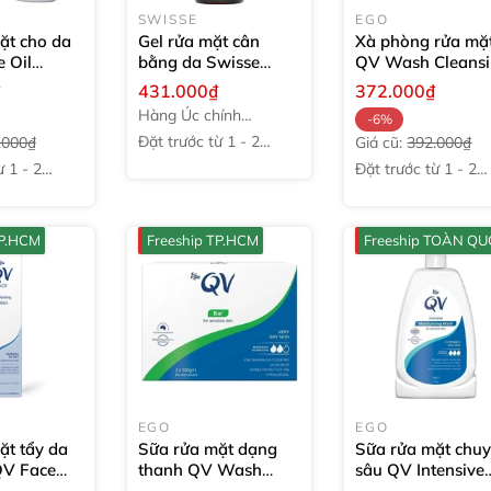
SWISSE
EGO
ặt cho da
Gel rửa mặt cân
Xà phòng rửa mặ
e Oil
bằng da Swisse
QV Wash Cleans
eanser
Skincare Salicylic
Bar
100g
₫
431.000₫
372.000₫
Acid Daily Balance
Hàng Úc chính
-6%
Cleansing Gel
200ml
hãng
Đặt trước từ 1 - 2
.000₫
Giá cũ:
392.000₫
tuần
̀ 1 - 2
Đặt trước từ 1 - 2
tuần
TP.HCM
Freeship TP.HCM
Freeship TOÀN Q
EGO
EGO
ặt tẩy da
Sữa rửa mặt dạng
Sữa rửa mặt chu
QV Face
thanh QV Wash
sâu QV Intensive
g Polish
Cleansing Bar Twin
Cleanser
1kg