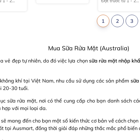
̀ 1 - 2
Đặt trước từ 1 - 2
tuần
1
2
3
Mua Sữa Rửa Mặt (Australia)
a vẻ đẹp tự nhiên, do đó việc lựa chọn
sữa rửa mặt nhập kh
m không khí tại Việt Nam, nhu cầu sử dụng các sản phẩm
sữa
i 20-30 tuổi.
c sữa rửa mặt, nơi có thể cung cấp cho bạn danh sách c
hợp với mọi loại da.
g sẽ mang đến cho bạn một số kiến thức cơ bản về cách chọn 
t tại Ausmart, đồng thời giải đáp những thắc mắc phổ biến đ