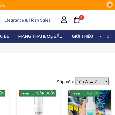
×
00K
0
Clearance & Flash Sales
C BÉ
MANG THAI & MẸ BẦU
GIỚI THIỆU
GÓC
Sắp xếp:
UỐC
Freeship TOÀN QUỐC
Freeship TP.HCM