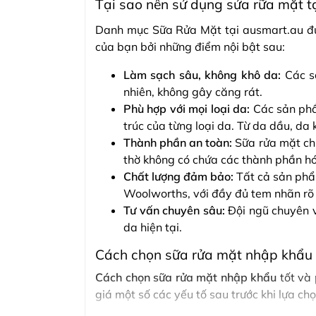
Tại sao nên sử dụng sửa rữa mặt t
Danh mục Sữa Rửa Mặt tại ausmart.au đượ
của bạn bởi những điểm nội bật sau:
Làm sạch sâu, không khô da:
Các s
nhiên, không gây căng rát.
Phù hợp với mọi loại da:
Các sản phẩ
trúc của từng loại da. Từ da dầu, da
Thành phần an toàn:
Sữa rửa mặt chín
thờ không có chứa các thành phần hó
Chất lượng đảm bảo:
Tất cả sản phẩ
Woolworths, với đầy đủ tem nhãn rõ 
Tư vấn chuyên sâu:
Đội ngũ chuyên 
da hiện tại.
Cách chọn sữa rửa mặt nhập khẩu
Cách chọn sữa rửa mặt nhập khẩu
tốt và
giá một số các yếu tố sau trước khi lựa 