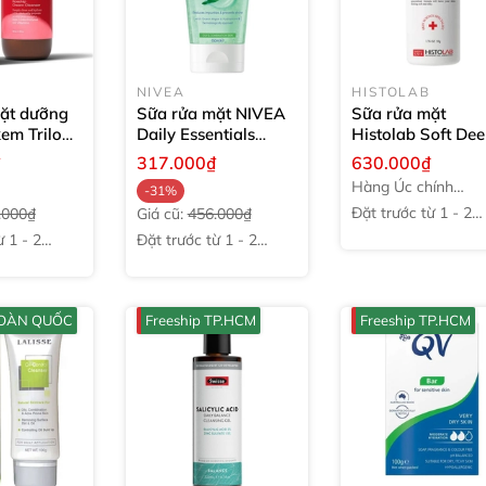
NIVEA
HISTOLAB
ặt dưỡng
Sữa rửa mặt NIVEA
Sữa rửa mặt
em Trilogy
Daily Essentials
Histolab Soft De
Cream
Purifying Face Wash
Cleansing Enzym
₫
317.000₫
630.000₫
00ml
& Scrub
150 ml
Powder Wash
50
Hàng Úc chính
-31%
hãng
Đặt trước từ 1 - 2
.000₫
Giá cũ:
456.000₫
tuần
̀ 1 - 2
Đặt trước từ 1 - 2
tuần
 TOÀN QUỐC
Freeship TP.HCM
Freeship TP.HCM