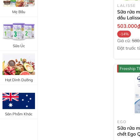
Trang Điểm Mắt
LALISSE
Bổ Khớp - Xương
Sữa rửa m
Mẹ Bầu
dầu Laliss
Trang Điểm Môi
Bổ Não - Tim Mạch
Control Cl
503.000
100g
Tẩy Trang - Toner
-14%
Canxi - Vitamin D
Giá cũ:
580
Dụng Cụ Trang Điểm
Sữa Úc
Đặt trước tư
"Thực Phẩm Chức Năng Úc"
tuần
"Chăm Sóc Sắc Đẹp"
Freeship 
Hạt Dinh Dưỡng
Sản Phẩm Khác
EGO
Sữa rửa m
chết Ego 
Exfoliatin