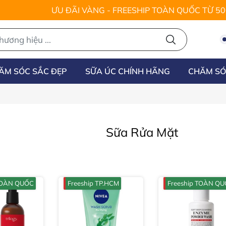
ƯU ĐÃI VÀNG - FREESHIP TOÀN QUỐC TỪ 5
ĂM SÓC SẮC ĐẸP
SỮA ÚC CHÍNH HÃNG
CHĂM SÓ
Sữa Rửa Mặt
 TOÀN QUỐC
Freeship TP.HCM
Freeship TOÀN Q