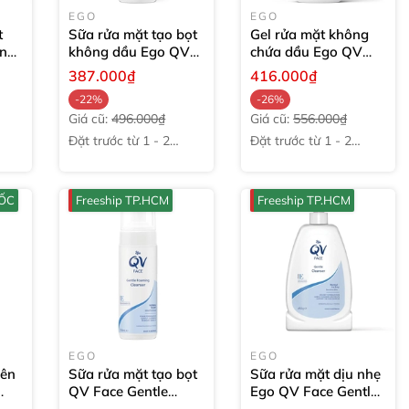
EGO
EGO
t
Sữa rửa mặt tạo bọt
Gel rửa mặt không
ing
không dầu Ego QV
chứa dầu Ego QV
Face Oil Free
Face Oil Free Gel
387.000₫
416.000₫
Foaming Cleanser
Cleanser
200ml
-22%
-26%
150ml
Giá cũ:
496.000₫
Giá cũ:
556.000₫
Đặt trước từ 1 - 2
Đặt trước từ 1 - 2
tuần
tuần
UỐC
Freeship TP.HCM
Freeship TP.HCM
EGO
EGO
yên
Sữa rửa mặt tạo bọt
Sữa rửa mặt dịu nhẹ
QV Face Gentle
Ego QV Face Gentle
Foaming Cleanser
Cleanser
450g