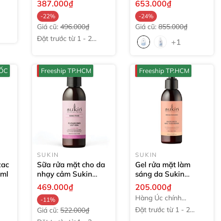
387.000₫
653.000₫
150ml
-22%
-24%
Giá cũ:
496.000₫
Giá cũ:
855.000₫
Đặt trước từ 1 - 2
+1
tuần
UỐC
Freeship TP.HCM
Freeship TP.HCM
SUKIN
SUKIN
zac
Sữa rửa mặt cho da
Gel rửa mặt làm
ml
nhạy cảm Sukin
sáng da Sukin
Sensitive Cleansing
Brightening
469.000₫
205.000₫
Lotion
125ml
Radiance Cleanser
Hàng Úc chính
-11%
125ml
hãng
Đặt trước từ 1 - 2
Giá cũ:
522.000₫
tuần