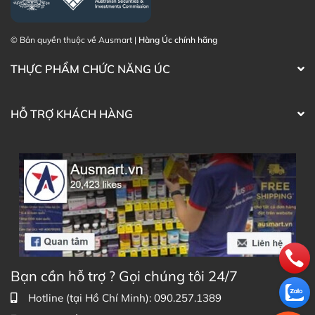
Thạc sĩ Điều dưỡng & Cố vấn sản
Đã duyệt nội
© Bản quyền thuộc về Ausmart |
Hàng Úc chính hãng
phẩm Lily Huỳnh
dung
THỰC PHẨM CHỨC NĂNG ÚC
HỖ TRỢ KHÁCH HÀNG
Bạn cần hỗ trợ ? Gọi chúng tôi 24/7
Hotline (tại Hồ Chí Minh): 090.257.1389