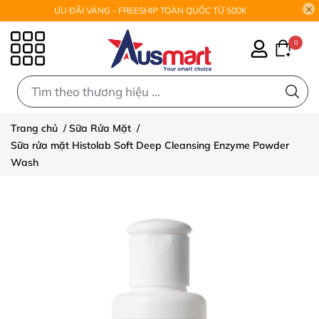
ƯU ĐÃI VÀNG - FREESHIP TOÀN QUỐC TỪ 500K
0
0
Trang chủ
/
Sữa Rửa Mặt
/
Sữa rửa mặt Histolab Soft Deep Cleansing Enzyme Powder
Wash