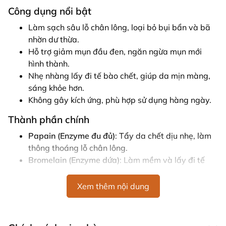
Công dụng nổi bật
Làm sạch sâu lỗ chân lông, loại bỏ bụi bẩn và bã
nhờn dư thừa.
Hỗ trợ giảm mụn đầu đen, ngăn ngừa mụn mới
hình thành.
Nhẹ nhàng lấy đi tế bào chết, giúp da mịn màng,
sáng khỏe hơn.
Không gây kích ứng, phù hợp sử dụng hàng ngày.
Thành phần chính
Papain (Enzyme đu đủ)
: Tẩy da chết dịu nhẹ, làm
thông thoáng lỗ chân lông.
Bromelain (Enzyme dứa)
: Làm mềm và lấy đi tế
bào chết, giúp da sáng mịn.
Corn Extract (Chiết xuất bắp)
: Dưỡng ẩm và làm
Xem thêm nội dung
dịu da hiệu quả.
Nicotinoyl Hexapeptide-44 và sh-Oligopeptide-1
:
Hỗ trợ tái tạo tế bào da, tăng cường sức sống.