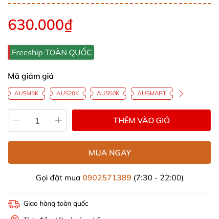
630.000₫
Freeship TOÀN QUỐC
Mã giảm giá
AUSM5K
AUS20K
AUS50K
AUSMART
THÊM VÀO GIỎ
MUA NGAY
Gọi đặt mua
0902571389
(7:30 - 22:00)
Giao hàng toàn quốc