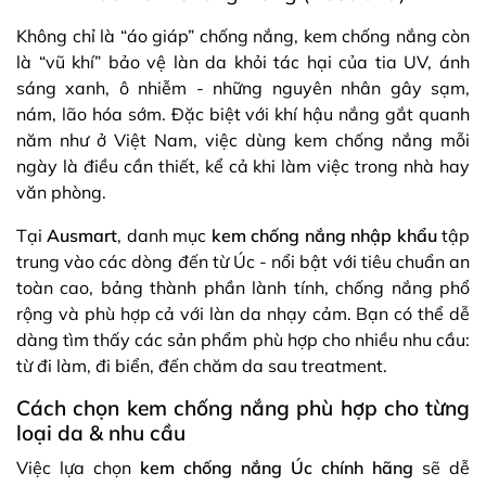
Không chỉ là “áo giáp” chống nắng, kem chống nắng còn
là “vũ khí” bảo vệ làn da khỏi tác hại của tia UV, ánh
sáng xanh, ô nhiễm - những nguyên nhân gây sạm,
nám, lão hóa sớm. Đặc biệt với khí hậu nắng gắt quanh
năm như ở Việt Nam, việc dùng kem chống nắng mỗi
ngày là điều cần thiết, kể cả khi làm việc trong nhà hay
văn phòng.
Tại
Ausmart
, danh mục
kem chống nắng nhập khẩu
tập
trung vào các dòng đến từ Úc - nổi bật với tiêu chuẩn an
toàn cao, bảng thành phần lành tính, chống nắng phổ
rộng và phù hợp cả với làn da nhạy cảm. Bạn có thể dễ
dàng tìm thấy các sản phẩm phù hợp cho nhiều nhu cầu:
từ đi làm, đi biển, đến chăm da sau treatment.
Cách chọn kem chống nắng phù hợp cho từng
loại da & nhu cầu
Việc lựa chọn
kem chống nắng Úc chính hãng
sẽ dễ