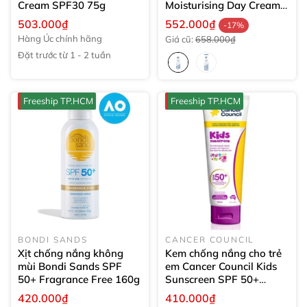
Cream SPF30
75g
Moisturising Day Cream
SPF30
125g
503.000₫
552.000₫
-17%
Hàng Úc chính hãng
Giá cũ:
658.000₫
Đặt trước từ 1 - 2 tuần
Freeship TP.HCM
Freeship TP.HCM
BONDI SANDS
CANCER COUNCIL
Xịt chống nắng không
Kem chống nắng cho trẻ
mùi Bondi Sands SPF
em Cancer Council Kids
50+ Fragrance Free
160g
Sunscreen SPF 50+
110ml
420.000₫
410.000₫