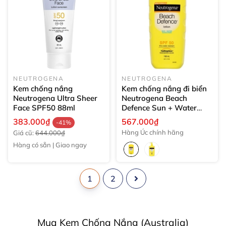
NEUTROGENA
NEUTROGENA
Kem chống nắng
Kem chống nắng đi biển
Neutrogena Ultra Sheer
Neutrogena Beach
Face SPF50
88ml
Defence Sun + Water
198ml
383.000₫
567.000₫
-41%
Hàng Úc chính hãng
Giá cũ:
644.000₫
Hàng có sẵn | Giao ngay
1
2
Mua Kem Chống Nắng (Australia)