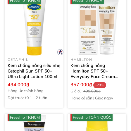
Freeship TP.HCM
Freeship TP.HCM
CETAPHIL
HAMILTON
Kem chống nắng siêu nhẹ
Kem chống nắng
Cetaphil Sun SPF 50+
Hamilton SPF 50+
Ultra Light Lotion
100ml
Everyday Face Cream
75g
494.000₫
357.000₫
-29%
Hàng Úc chính hãng
Giá cũ:
499.000₫
Đặt trước từ 1 - 2 tuần
Hàng có sẵn | Giao ngay
Freeship TP.HCM
Freeship TOÀN QUỐC