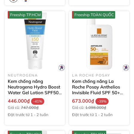
Freeship TP.HCM
Freeship TOÀN QUỐC
NEUTROGENA
LA ROCHE POSAY
Kem chống nắng
Kem chống nắng La
Neutrogena Hydro Boost
Roche Posay Anthelios
Water Gel Lotion SPF50
Invisible Fluid SPF 50+
85ml
50ml
446.000₫
673.000₫
-41%
-39%
Giá cũ:
747.000₫
Giá cũ:
1.098.000₫
Đặt trước từ 1 - 2 tuần
Đặt trước từ 1 - 2 tuần