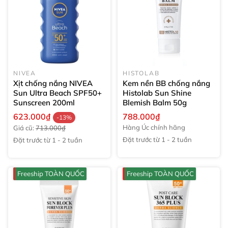
NIVEA
HISTOLAB
Xịt chống nắng NIVEA
Kem nền BB chống nắng
Sun Ultra Beach SPF50+
Histolab Sun Shine
Sunscreen
200ml
Blemish Balm
50g
623.000₫
788.000₫
-13%
Hàng Úc chính hãng
Giá cũ:
713.000₫
Đặt trước từ 1 - 2 tuần
Đặt trước từ 1 - 2 tuần
Freeship TOÀN QUỐC
Freeship TOÀN QUỐC