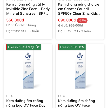
Kem chống nắng vật lý
Kem chống nắng cho trẻ
Invisible Zinc Face + Body
em Cancer Council
Mineral Sunscreen SPF
SPF50+ Clear Zinc Kids
50 nâng tone phổ rộng
110g
550.000₫
690.000₫
-17%
75g
Hàng Úc chính hãng
Giá cũ:
822.000₫
Đặt trước từ 1 - 2 tuần
Đặt trước từ 1 - 2 tuần
Freeship TOÀN QUỐC
Freeship TP.HCM
EGO
EGO
Kem dưỡng ẩm chống
Kem dưỡng ẩm chống
nắng Ego QV Face Day
nắng Ego QV Face