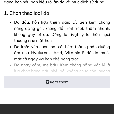
dàng hơn nếu bạn hiểu rõ làn da và mục đích sử dụng:
1. Chọn theo loại da:
Da dầu, hỗn hợp thiên dầu:
Ưu tiên kem chống
nắng dạng gel, không dầu (oil-free), thấm nhanh,
không gây bí da. Dòng lai (vật lý lai hóa học)
thường nhẹ mặt hơn.
Da khô:
Nên chọn loại có thêm thành phần dưỡng
ẩm như Hyaluronic Acid, Vitamin E để da mướt
mát cả ngày và hạn chế bong tróc.
Da nhạy cảm, mẹ bầu:
Kem chống nắng vật lý là
lựa chọn hàng đầu nhé, bởi không chứa cồn, hương
liệu hoặc các chất dễ gây kích ứng. Ưu tiên các
Xem thêm
thành phần lành tình
2. Chọn theo mục đích:
Dùng hằng ngày đi làm, học tập:
Cần sản phẩm gọn nhẹ
không nặng mặt và dễ tán thì những sản phẩm có chỉ số