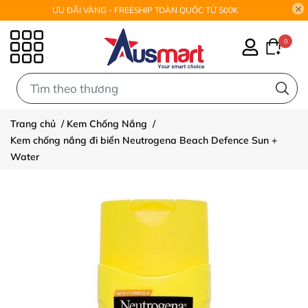
ƯU ĐÃI VÀNG - FREESHIP TOÀN QUỐC TỪ 500K
0
0
Trang chủ
/
Kem Chống Nắng
/
Kem chống nắng đi biển Neutrogena Beach Defence Sun +
Water