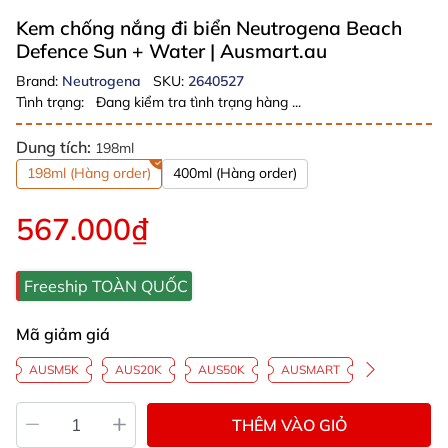
Kem chống nắng đi biển Neutrogena Beach
Defence Sun + Water
| Ausmart.au
Brand:
Neutrogena
SKU:
2640527
Tình trạng:
Đang kiểm tra tình trạng hàng ...
Dung tích:
198ml
198ml (Hàng order)
400ml (Hàng order)
567.000₫
Freeship TOÀN QUỐC
Mã giảm giá
AUSM5K
AUS20K
AUS50K
AUSMART
THÊM VÀO GIỎ