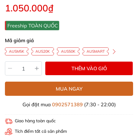
1.050.000₫
Freeship TOÀN QUỐC
Mã giảm giá
AUSM5K
AUS20K
AUS50K
AUSMART
THÊM VÀO GIỎ
MUA NGAY
Gọi đặt mua
0902571389
(7:30 - 22:00)
Giao hàng toàn quốc
Tích điểm tất cả sản phẩm