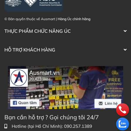
Facebook Ausmart.au
| Hàng Úc chính hãng
Zalo Ausmart.au
| Ausmart Commercial Pty Ltd
(Australia)
© Bản quyền thuộc về Ausmart |
Hàng Úc chính hãng
Điện thoại liên hệ đặt hàng:
0902.571.389
THỰC PHẨM CHỨC NĂNG ÚC
Thạc sĩ Điều dưỡng & Cố vấn sản
Đã duyệt nội
phẩm Lily Huỳnh
dung
HỖ TRỢ KHÁCH HÀNG
Bạn cần hỗ trợ ? Gọi chúng tôi 24/7
Hotline (tại Hồ Chí Minh): 090.257.1389