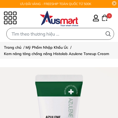
ƯU ĐÃI VÀNG - FREESHIP TOÀN QUỐC TỪ 500K
0
0
Trang chủ
/
Mỹ Phẩm Nhập Khẩu Úc
/
Kem nâng tông chống nắng Histolab Azulene Toneup Cream