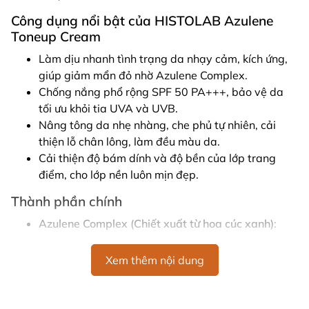
Công dụng nổi bật của HISTOLAB Azulene
Toneup Cream
Làm dịu nhanh tình trạng da nhạy cảm, kích ứng,
giúp giảm mẩn đỏ nhờ Azulene Complex.
Chống nắng phổ rộng SPF 50 PA+++, bảo vệ da
tối ưu khỏi tia UVA và UVB.
Nâng tông da nhẹ nhàng, che phủ tự nhiên, cải
thiện lỗ chân lông, làm đều màu da.
Cải thiện độ bám dính và độ bền của lớp trang
điểm, cho lớp nền luôn mịn đẹp.
Thành phần chính
Azulene Complex (Chiết xuất từ hoa cúc xanh)
:
Giảm kích ứng, làm dịu da nhạy cảm nhanh chóng.
Niacinamide (Vitamin B3)
: Dưỡng sáng, làm đều
Xem thêm nội dung
màu da và cải thiện sắc tố hiệu quả.
Zinc Oxide & Ethylhexyl Methoxycinnamate
: Màng
lọc chống nắng phổ rộng, bảo vệ da tối ưu trước