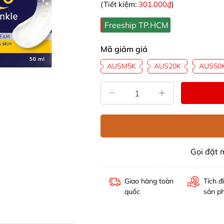
(Tiết kiệm:
301.000₫
)
Freeship TP.HCM
Mã giảm giá
AUSM5K
AUS20K
AUS50
Gọi đặt
Giao hàng toàn
Tích đ
quốc
sản p