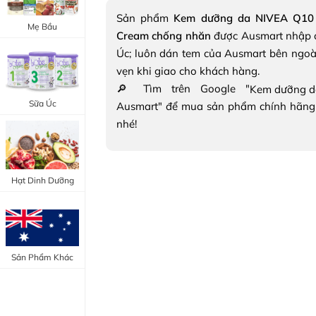
Trang Điểm Mắt
Sản phẩm
Kem dưỡng da NIVEA Q10 A
Bổ Khớp - Xương
Mẹ Bầu
Cream chống nhăn
được Ausmart nhập 
Trang Điểm Môi
Bổ Não - Tim Mạch
Úc; luôn dán tem của Ausmart bên ngoà
Tẩy Trang - Toner
vẹn khi giao cho khách hàng.
Canxi - Vitamin D
🔎 Tìm trên Google "
Dụng Cụ Trang Điểm
Sữa Úc
Ausmart" để mua sản phẩm chính hãng
"Thực Phẩm Chức Năng Úc"
nhé!
"Chăm Sóc Sắc Đẹp"
Hạt Dinh Dưỡng
Sản Phẩm Khác