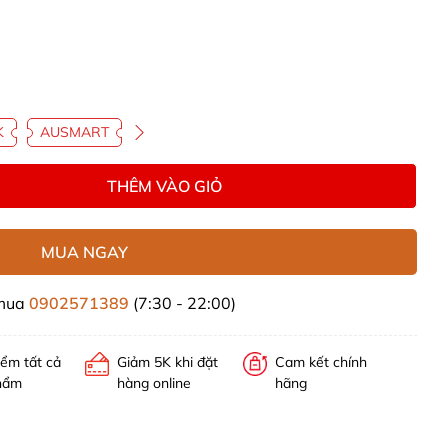
K
AUSMART
THÊM VÀO GIỎ
MUA NGAY
 mua
0902571389
(7:30 - 22:00)
iểm tất cả
Giảm 5K khi đặt
Cam kết chính
hẩm
hàng online
hãng