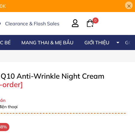
×
00K
0
Clearance & Flash Sales
C BÉ
MANG THAI & MẸ BẦU
GIỚI THIỆU
GÓC
Q10 Anti-Wrinkle Night Cream
-order]
ần
iện thoại
38%