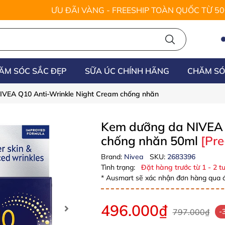
ƯU ĐÃI VÀNG - FREESHIP TOÀN QUỐC TỪ 5
ĂM SÓC SẮC ĐẸP
SỮA ÚC CHÍNH HÃNG
CHĂM SÓ
VEA Q10 Anti-Wrinkle Night Cream chống nhăn
Kem dưỡng da NIVEA 
chống nhăn 50ml
[Pre
Brand:
Nivea
SKU:
2683396
Tình trạng:
Đặt hàng trước từ 1 - 2 tu
* Ausmart sẽ xác nhận đơn hàng qua đ
496.000₫
797.000₫
-