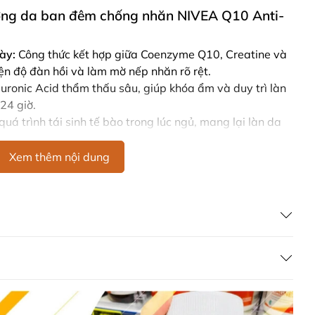
ỡng da ban đêm chống nhăn NIVEA Q10 Anti-
ày:
Công thức kết hợp giữa Coenzyme Q10, Creatine và
iện độ đàn hồi và làm mờ nếp nhăn rõ rệt.
ronic Acid thẩm thấu sâu, giúp khóa ẩm và duy trì làn
24 giờ.
quá trình tái sinh tế bào trong lúc ngủ, mang lại làn da
ng thức dậy.
 dàng thẩm thấu, không gây nhờn rít – phù hợp sử dụng
Xem thêm nội dung
 nhạy cảm.
kiểm nghiệm da liễu, thích hợp cho mọi loại da.
i-Wrinkle Kem dưỡng chống lão hóa ban đêm
 Caprylic/Capric Triglyceride, Butyrospermum Parkii
ropanediol, Hydrogenated Coco-Glycerides, Glyceryl
anoate, Triisostearin, Squalane, Macadamia Integrifolia