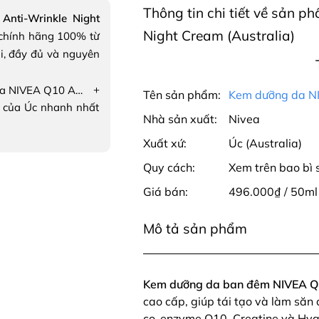
Thông tin chi tiết về sản
nti-Wrinkle Night
Night Cream (Australia)
chính hãng 100% từ
i, đầy đủ và nguyên
+
Kem dưỡng da NIVEA Q10 Anti-Wrinkle Night Cream chống nhăn
Tên sản phẩm:
Kem dưỡng da NI
 của Úc nhanh nhất
Nhà sản xuất:
Nivea
Xuất xứ:
Úc (Australia)
Quy cách:
Xem trên bao bì
Giá bán:
496.000₫ / 50ml
Mô tả sản phẩm
Kem dưỡng da ban đêm NIVEA Q1
cao cấp, giúp tái tạo và làm săn 
co-enzyme Q10, Creatine và Hyal