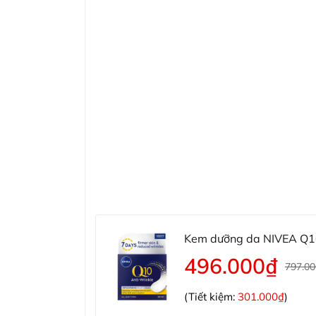
Kem dưỡng da NIVEA Q10
496.000₫
797.0
(Tiết kiệm:
301.000₫
)