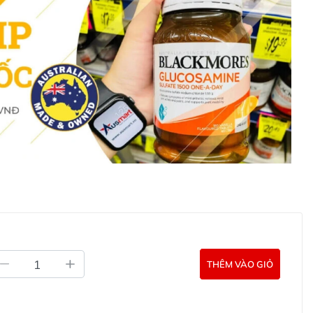
aluronate, Creatine, 1-Methylhydantoin-2-Imide,
l Stearate, Xanthan Gum, Ethylhexylglycerin, Caprylyl
 Acid, Phenoxyethanol, Parfum.
nh phần NIVEA Q10 Anti-Wrinkle Night Cream:
óa mạnh, hỗ trợ ngăn ngừa lão hóa sớm.
 tái cấu trúc làn da.
ợt trội, làm đầy nếp nhăn từ bên trong.
 như
bơ hạt mỡ (Shea Butter)
,
dầu hạt Macadamia
,
i dưỡng làn da khỏe mạnh từ sâu bên trong.
10 Anti-Wrinkle Night Cream chống lão hóa
 sạch da mặt.
ssage nhẹ nhàng để dưỡng chất thẩm thấu sâu.
 vùng mắt.
THÊM VÀO GIỎ
eam là giải pháp chăm sóc da ban đêm tối ưu, giúp tái
 Với sự kết hợp của co-enzyme Q10, Creatine và