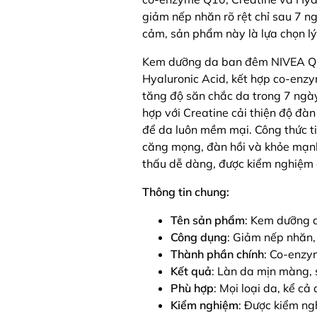
giảm nếp nhăn rõ rệt chỉ sau 7 ng
cảm, sản phẩm này là lựa chọn l
Kem dưỡng da ban đêm NIVEA Q10
Hyaluronic Acid, kết hợp co-enzy
tăng độ săn chắc da trong 7 ngà
hợp với Creatine cải thiện độ đà
để da luôn mềm mại. Công thức ti
căng mọng, đàn hồi và khỏe mạnh
thấu dễ dàng, được kiểm nghiệm d
Thông tin chung:
Tên sản phẩm
: Kem dưỡng 
Công dụng
: Giảm nếp nhăn,
Thành phần chính
: Co-enzy
Kết quả
: Làn da mịn màng, 
Phù hợp
: Mọi loại da, kể c
Kiểm nghiệm
: Được kiểm ng