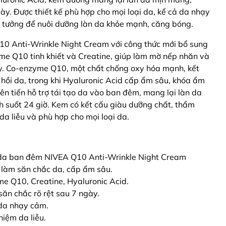
ày. Được thiết kế phù hợp cho mọi loại da, kể cả da nhạy
ý tưởng để nuôi dưỡng làn da khỏe mạnh, căng bóng.
 Anti-Wrinkle Night Cream với công thức mới bổ sung
me Q10 tinh khiết và Creatine, giúp làm mờ nếp nhăn và
y. Co-enzyme Q10, một chất chống oxy hóa mạnh, kết
n hồi da, trong khi Hyaluronic Acid cấp ẩm sâu, khóa ẩm
ên tiến hỗ trợ tái tạo da vào ban đêm, mang lại làn da
 suốt 24 giờ. Kem có kết cấu giàu dưỡng chất, thẩm
a liễu và phù hợp cho mọi loại da.
da ban đêm NIVEA Q10 Anti-Wrinkle Night Cream
 làm săn chắc da, cấp ẩm sâu.
me Q10, Creatine, Hyaluronic Acid.
săn chắc rõ rệt sau 7 ngày.
ả da nhạy cảm.
hiệm da liễu.