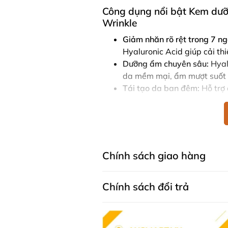
Công dụng nổi bật Kem dư
Wrinkle
Giảm nhăn rõ rệt trong 7 ng
Hyaluronic Acid giúp cải th
Dưỡng ẩm chuyên sâu:
Hyalu
da mềm mại, ẩm mượt suốt 
Tái tạo da ban đêm:
Hỗ trợ 
khỏe mạnh, săn chắc mỗi sá
Kết cấu kem giàu dưỡng:
Dễ
hàng ngày, kể cả với làn da
An toàn và dịu nhẹ:
Đã được 
Chính sách giao hàng
Thành phần NIVEA Q10 Ant
Hoạt chất chính:
Chính sách đổi trả
Aqua, Glycerin, Cetearyl Alcohol,
Butter, Cocoglycerides, Methylp
Stearate Citrate, Cetearyl Isonon