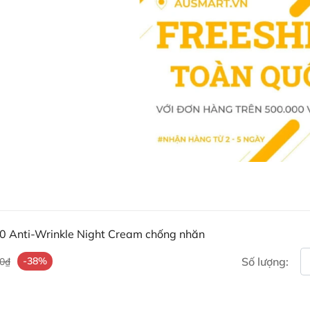
Seed Oil, Ubiquinone, Sodium Hy
Panthenol, Pantolactone, Glycery
Glycol, Sodium Hydroxide, Citric
Ưu điểm nổi bật trong thà
Coenzyme Q10:
Chống oxy h
Creatine:
Tăng độ đàn hồi và
Hyaluronic Acid:
Dưỡng ẩm vư
Các dưỡng chất thiên nhiên
Panthenol
,
Squalane
... nuô
Hướng dẫn sử dụng NIVEA Q
da
Sử dụng mỗi tối sau khi làm
 Anti-Wrinkle Night Cream chống nhăn
Thoa đều kem lên da và ma
Tránh tiếp xúc trực tiếp với
-38%
Số lượng:
00₫
NIVEA Q10 Anti-Wrinkle Night Cr
tạo và làm săn chắc da hiệu quả.