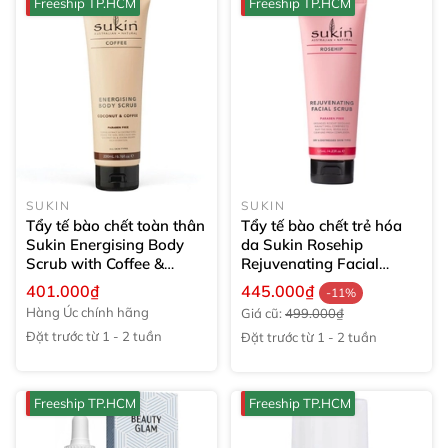
Freeship TP.HCM
Freeship TP.HCM
SUKIN
SUKIN
Tẩy tế bào chết toàn thân
Tẩy tế bào chết trẻ hóa
Sukin Energising Body
da Sukin Rosehip
Scrub with Coffee &
Rejuvenating Facial
Coconut
200ml
Scrub
125ml
401.000₫
445.000₫
-11%
Hàng Úc chính hãng
Giá cũ:
499.000₫
Đặt trước từ 1 - 2 tuần
Đặt trước từ 1 - 2 tuần
Freeship TP.HCM
Freeship TP.HCM