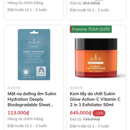
Hàng Úc chính hãng
Giá cũ:
301.000₫
Đặt trước từ 1 - 2 tuần
Đặt trước từ 1 - 2 tuần
Freeship TOÀN QUỐC
SUKIN
SUKIN
Mặt nạ dưỡng ẩm Sukin
Kem tẩy da chết Sukin
Hydration Deeply
Glow Active-C Vitamin C
Biodegradable Sheet
2 in 1 Exfoliator
50ml
Mask
1 bộ
113.000₫
645.000₫
-12%
Hàng Úc chính hãng
Giá cũ:
725.000₫
Đặt trước từ 1 - 2 tuần
Đặt trước từ 1 - 2 tuần