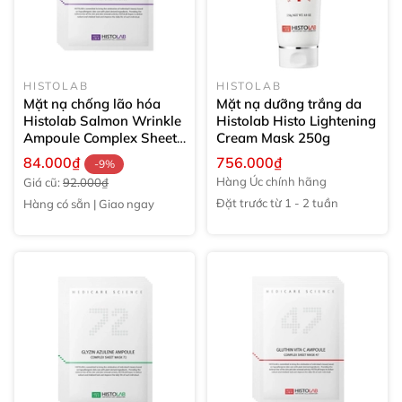
HISTOLAB
HISTOLAB
Mặt nạ chống lão hóa
Mặt nạ dưỡng trắng da
Histolab Salmon Wrinkle
Histolab Histo Lightening
Ampoule Complex Sheet
Cream Mask
250g
Mask 50
30g
84.000₫
756.000₫
-9%
Hàng Úc chính hãng
Giá cũ:
92.000₫
Đặt trước từ 1 - 2 tuần
Hàng có sẵn | Giao ngay