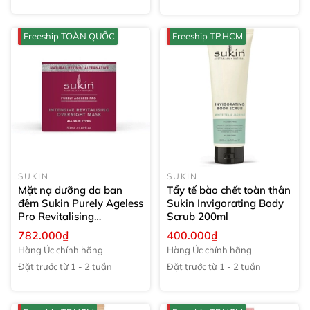
Freeship TOÀN QUỐC
Freeship TP.HCM
SUKIN
SUKIN
Mặt nạ dưỡng da ban
Tẩy tế bào chết toàn thân
đêm Sukin Purely Ageless
Sukin Invigorating Body
Pro Revitalising
Scrub
200ml
Overnight Mask
1 bộ
782.000₫
400.000₫
Hàng Úc chính hãng
Hàng Úc chính hãng
Đặt trước từ 1 - 2 tuần
Đặt trước từ 1 - 2 tuần