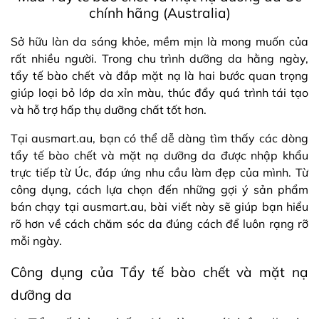
chính hãng (Australia)
Sở hữu làn da sáng khỏe, mềm mịn là mong muốn của
rất nhiều người. Trong chu trình dưỡng da hằng ngày,
tẩy tế bào chết và đắp mặt nạ là hai bước quan trọng
giúp loại bỏ lớp da xỉn màu, thúc đẩy quá trình tái tạo
và hỗ trợ hấp thụ dưỡng chất tốt hơn.
Tại ausmart.au, bạn có thể dễ dàng tìm thấy các dòng
tẩy tế bào chết và mặt nạ dưỡng da được nhập khẩu
trực tiếp từ Úc, đáp ứng nhu cầu làm đẹp của mình. Từ
công dụng, cách lựa chọn đến những gợi ý sản phẩm
bán chạy tại ausmart.au, bài viết này sẽ giúp bạn hiểu
rõ hơn về cách chăm sóc da đúng cách để luôn rạng rỡ
mỗi ngày.
Công dụng của Tẩy tế bào chết và mặt nạ
dưỡng da