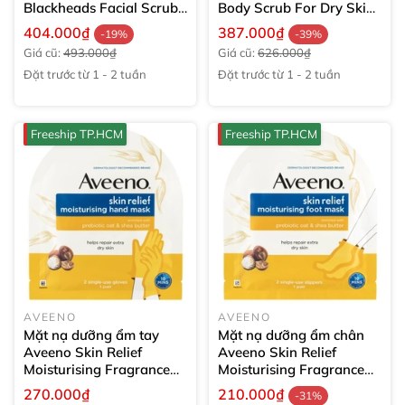
Blackheads Facial Scrub
Body Scrub For Dry Skin
60g
225g
404.000₫
387.000₫
-19%
-39%
Giá cũ:
493.000₫
Giá cũ:
626.000₫
Đặt trước từ 1 - 2 tuần
Đặt trước từ 1 - 2 tuần
Freeship TP.HCM
Freeship TP.HCM
AVEENO
AVEENO
Mặt nạ dưỡng ẩm tay
Mặt nạ dưỡng ẩm chân
Aveeno Skin Relief
Aveeno Skin Relief
Moisturising Fragrance
Moisturising Fragrance
Free Hand Mask
1 bộ
Free Foot Mask
1 bộ
270.000₫
210.000₫
-31%