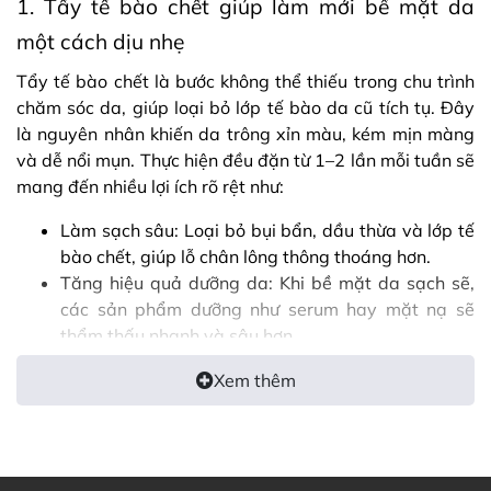
1. Tẩy tế bào chết giúp làm mới bề mặt da
một cách dịu nhẹ
Tẩy tế bào chết là bước không thể thiếu trong chu trình
chăm sóc da, giúp loại bỏ lớp tế bào da cũ tích tụ. Đây
là nguyên nhân khiến da trông xỉn màu, kém mịn màng
và dễ nổi mụn. Thực hiện đều đặn từ 1–2 lần mỗi tuần sẽ
mang đến nhiều lợi ích rõ rệt như:
Làm sạch sâu: Loại bỏ bụi bẩn, dầu thừa và lớp tế
bào chết, giúp lỗ chân lông thông thoáng hơn.
Tăng hiệu quả dưỡng da: Khi bề mặt da sạch sẽ,
các sản phẩm dưỡng như serum hay mặt nạ sẽ
thẩm thấu nhanh và sâu hơn.
Thúc đẩy tái tạo tế bào mới: Hỗ trợ quá trình đổi
Xem thêm
mới làn da, mang lại vẻ tươi sáng và mịn màng
hơn.
Cải thiện bề mặt da: Giảm tình trạng sần sùi, hỗ
trợ làm đều màu và hạn chế mụn cám, mụn đầu