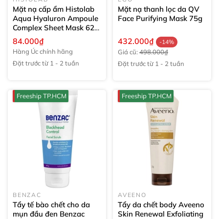
Mặt nạ cấp ẩm Histolab
Mặt nạ thanh lọc da QV
Aqua Hyaluron Ampoule
Face Purifying Mask
75g
Complex Sheet Mask 62
30g
84.000₫
432.000₫
-14%
Hàng Úc chính hãng
Giá cũ:
498.000₫
Đặt trước từ 1 - 2 tuần
Đặt trước từ 1 - 2 tuần
Freeship TP.HCM
Freeship TP.HCM
BENZAC
AVEENO
Tẩy tế bào chết cho da
Tẩy da chết body Aveeno
mụn đầu đen Benzac
Skin Renewal Exfoliating