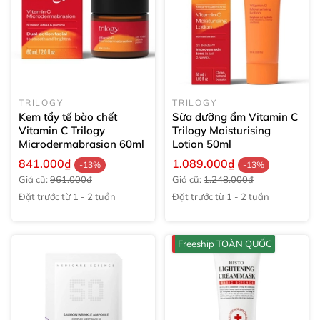
TRILOGY
TRILOGY
Kem tẩy tế bào chết
Sữa dưỡng ẩm Vitamin C
Vitamin C Trilogy
Trilogy Moisturising
Microdermabrasion
60ml
Lotion
50ml
841.000₫
1.089.000₫
-13%
-13%
Giá cũ:
961.000₫
Giá cũ:
1.248.000₫
Đặt trước từ 1 - 2 tuần
Đặt trước từ 1 - 2 tuần
Freeship TOÀN QUỐC