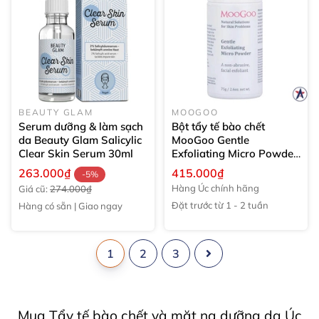
BEAUTY GLAM
MOOGOO
Serum dưỡng & làm sạch
Bột tẩy tế bào chết
da Beauty Glam Salicylic
MooGoo Gentle
Clear Skin Serum
30ml
Exfoliating Micro Powder
75g
263.000₫
415.000₫
-5%
Hàng Úc chính hãng
Giá cũ:
274.000₫
Đặt trước từ 1 - 2 tuần
Hàng có sẵn | Giao ngay
1
2
3
Mua Tẩy tế bào chết và mặt nạ dưỡng da Úc