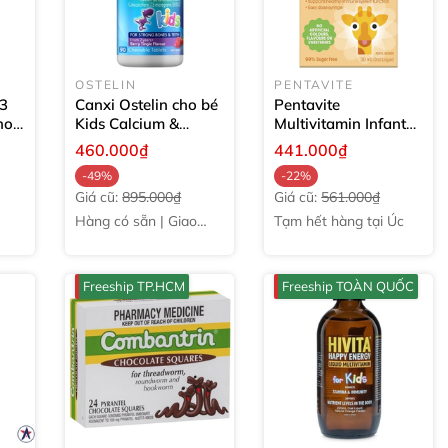
OSTELIN
PENTAVITE
D3
Canxi Ostelin cho bé
Pentavite
ho
Kids Calcium &
Multivitamin Infant
i
Vitamin D3 của Úc
Liquid cho bé từ 0
460.000₫
441.000₫
90 viên
đến 3 tuổi
30ml
-49%
-22%
Giá cũ:
895.000₫
Giá cũ:
561.000₫
Hàng có sẵn | Giao
Tạm hết hàng tại Úc
ngay
Freeship TP.HCM
Freeship TOÀN QUỐC