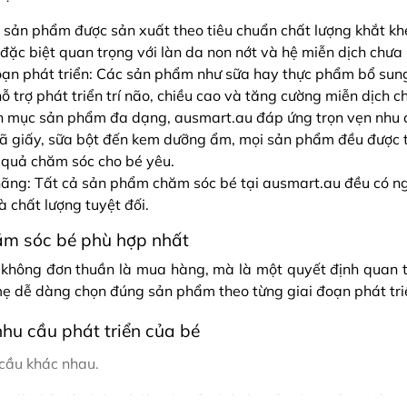
ả sản phẩm được sản xuất theo tiêu chuẩn chất lượng khắt kh
đặc biệt quan trọng với làn da non nớt và hệ miễn dịch chưa 
oạn phát triển: Các sản phẩm như sữa hay thực phẩm bổ sung 
ỗ trợ phát triển trí não, chiều cao và tăng cường miễn dịch 
nh mục sản phẩm đa dạng, ausmart.au đáp ứng trọn vẹn nhu cầ
 tã giấy, sữa bột đến kem dưỡng ẩm, mọi sản phẩm đều được t
 quả chăm sóc cho bé yêu.
ãng: Tất cả sản phẩm chăm sóc bé tại ausmart.au đều có ngu
 chất lượng tuyệt đối.
m sóc bé phù hợp nhất
không đơn thuần là mua hàng, mà là một quyết định quan tr
 mẹ dễ dàng chọn đúng sản phẩm theo từng giai đoạn phát tri
hu cầu phát triển của bé
 cầu khác nhau.
ầu đời, hệ tiêu hóa và làn da của bé còn rất nhạy cảm. Nên 