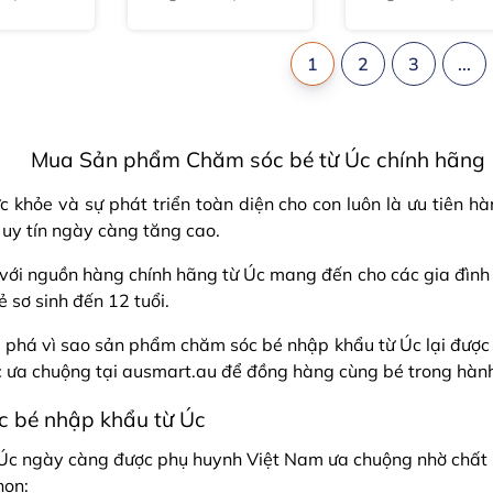
ngay
ngay
1
2
3
...
Mua Sản phẩm Chăm sóc bé từ Úc chính hãng (
c khỏe và sự phát triển toàn diện cho con luôn là ưu tiên 
 uy tín ngày càng tăng cao.
ới nguồn hàng chính hãng từ Úc mang đến cho các gia đình V
 sơ sinh đến 12 tuổi.
m phá vì sao sản phẩm chăm sóc bé nhập khẩu từ Úc lại được 
 ưa chuộng tại ausmart.au để đồng hàng cùng bé trong hành 
c bé nhập khẩu từ Úc
 ngày càng được phụ huynh Việt Nam ưa chuộng nhờ chất lượ
họn: