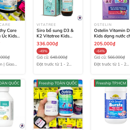
CARE
VITATREE
OSTELIN
hy Care
Siro bổ sung D3 &
Ostelin Vitamin 
 Úc Kids
K2 Vitatree Kids
Kids dạng nước c
ngth DHA
Vitamin Liquid
20ml
bé từ 6 tháng tuổ
₫
336.000₫
205.000₫
20ml
-49%
-64%
.000₫
Giá cũ:
648.000₫
Giá cũ:
566.000₫
̃n | Giao
Đặt trước từ 1 - 2
Đặt trước từ 1 - 2
tuần
tuần
 TOÀN QUỐC
Freeship TOÀN QUỐC
Freeship TP.HCM