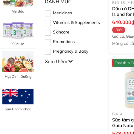
DANH MỤC
BIO ISLA
Trang Điểm Mắt
Dầu cá D
Bổ Khớp - Xương
Mẹ Bầu
Medicines
Island for
Trang Điểm Môi
triển não 
Bổ Não - Tim Mạch
640.000
Vitamins & Supplements
viên
Tẩy Trang - Toner
-30%
Skincare
Canxi - Vitamin D
Giá cũ:
912
Dụng Cụ Trang Điểm
Promotions
Hàng có să
Sữa Úc
ngay
"Thực Phẩm Chức Năng Úc"
Pregnancy & Baby
"Chăm Sóc Sắc Đẹp"
Xem thêm
Freeship
Hạt Dinh Dưỡng
Sản Phẩm Khác
GAIA
Sữa tắm g
Gaia Natu
Organic H
578.000