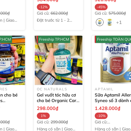
ml
& Kids Liquid
30ml
Gummies
60 viên
-12%
-45%
.000₫
Giá cũ:
662.000₫
Giá cũ:
575.000₫
̃n | Giao
Đặt trước từ 1 - 2
+1
tuần
TP.HCM
Freeship TP.HCM
Freeship TOÀN Q
RES
OC NATURALS
APTAMIL
in cho bé
Gel vuốt tóc hữu cơ
Sữa Aptamil Alle
s
cho bé Organic Care
Syneo số 3 dành 
Multi
Naturals Kids Styling
trẻ từ 1-3 tuổi
90
₫
298.000₫
1.428.000₫
s
60 viên
Gel
250ml
1%
-10%
.000₫
Giá cũ:
299.000₫
Giá cũ:
1.585.000₫
̃n | Giao
Hàng có sẵn | Giao
Hàng có sẵn | Giao