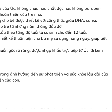
e của Úc, không chứa hóa chất độc hại, không paraben,
hoàn thiện của trẻ nhỏ.
cho bé được thiết kế với công thức giàu DHA, canxi,
cho trẻ từ những năm tháng đầu đời.
u theo từng độ tuổi từ sơ sinh cho đến 12 tuổi.
hiết kế thuận tiện cho ba mẹ sử dụng hàng ngày, giúp tiết
ồn gốc rõ ràng, được nhập khẩu trực tiếp từ Úc, đi kèm
ọng ảnh hưởng đến sự phát triển và sức khỏe lâu dài của
ển của con.
ưu tiên sữa công thức dễ hấp thu như Aptamil Profutura, và