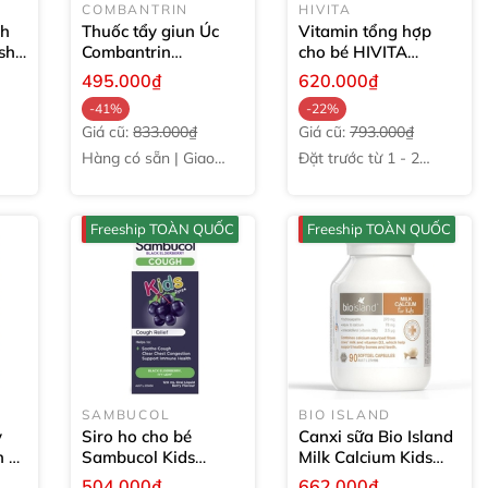
COMBANTRIN
HIVITA
gh
Thuốc tẩy giun Úc
Vitamin tổng hợp
sh
Combantrin
cho bé HIVITA
rt
Chocolate Squares
Wellness
495.000₫
620.000₫
24 miếng
Multivitamin
-41%
-22%
Minerals & Herbs for
Giá cũ:
833.000₫
Giá cũ:
793.000₫
Kids
200ml
Hàng có sẵn | Giao
Đặt trước từ 1 - 2
ngay
tuần
Freeship TOÀN QUỐC
Freeship TOÀN QUỐC
SAMBUCOL
BIO ISLAND
y
Siro ho cho bé
Canxi sữa Bio Island
n D
Sambucol Kids
Milk Calcium Kids
Cough Liquid
120ml
cho bé của Úc
90
504.000₫
662.000₫