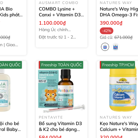
ND
AUSMART COMBO
NATURES WAY
HA Bio
COMBO Lysine +
Nature's Way Hi
 Kids phát
Canxi + Vitamin D3
DHA Omega-3 Fi
cho bé
60
tăng chiều cao cho
Oil Trio Kids Sma
₫
1.100.000₫
390.000₫
trẻ
Combo Lysine
Bursts
60 viên
Hàng Úc chính
-42%
Canxi Vitamin D3
hãng
Đặt trước từ 1 - 2
.000₫
Giá cũ:
671.000₫
Ostelin - 1 bộ
tuần
̃n | Giao
 TOÀN QUỐC
Freeship TOÀN QUỐC
Freeship TP.HCM
PENTAVITE
NATURES WAY
ội cho bé
Bổ sung Vitamin D3
Kẹo Nature's Wa
ral Baby
& K2 cho bé dạng
Calcium + Vitami
air Body
lỏng Pentavite Infant
Kids Smart Vita
₫
584.000₫
320.000₫