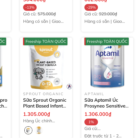
viên
-13%
-29%
Giá cũ:
575.000₫
Giá cũ:
929.000₫
Hàng có sẵn | Giao
Hàng có sẵn | Giao
ngay
ngay
UỐC
Freeship TOÀN QUỐC
Freeship TOÀN QUỐC
SPROUT ORGANIC
APTAMIL
rpro
Sữa Sprout Organic
Sữa Aptamil Úc
cho
Plant Based Infant
Prosyneo Sensitive
0g
cho bé dưới 1 tuổi
Infant (0-12 tháng)
1.305.000₫
1.306.000₫
700g (dạng túi)
900g
Hàng Úc chính
1%
hãng
Giá cũ:
1.319.000₫
Đặt trước từ 1 - 2