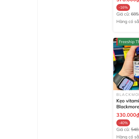
Wash
500
-16%
Giá cũ:
685
Hàng có să
ngay
Freeship 
BLACKMO
Kẹo vitam
Blackmore
Superkids 
330.000
Chewable
-40%
Giá cũ:
548
Hàng có să