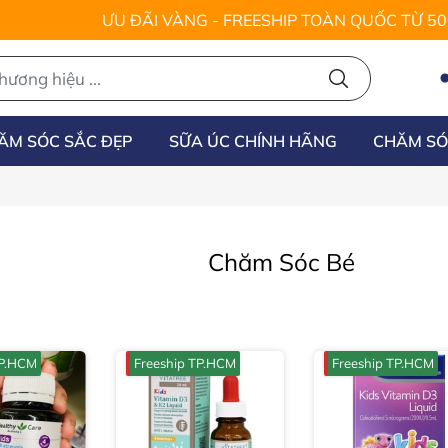
ƯU ĐÃI VÀNG - FREESHIP TOÀN QUỐC TỪ 5
ĂM SÓC SẮC ĐẸP
SỮA ÚC CHÍNH HÃNG
CHĂM SÓ
Chăm Sóc Bé
TP.HCM
Freeship TP.HCM
Freeship TP.HCM