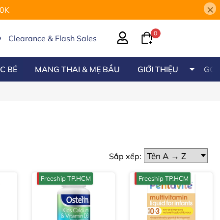
×
00K
0
Clearance & Flash Sales
C BÉ
MANG THAI & MẸ BẦU
GIỚI THIỆU
GÓC
Sắp xếp:
Freeship TP.HCM
Freeship TP.HCM