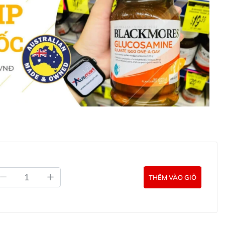
 Baby Rice Prebiotic (Gos) cho bé trên 4 tháng tuổi
ho bé Bellamy’s Organic Baby Rice With
Bellamy’s Organic Baby Rice With Prebiotic (Gos), cha
THÊM VÀO GIỎ
i hai thìa sữa hoặc nước (một muỗng một bột, một muỗng
. Sau đó, khuấy đều cho đến khi bột mịn.
ợng bột và nước hoặc sữa để tạo ra độ sánh phù hợp với