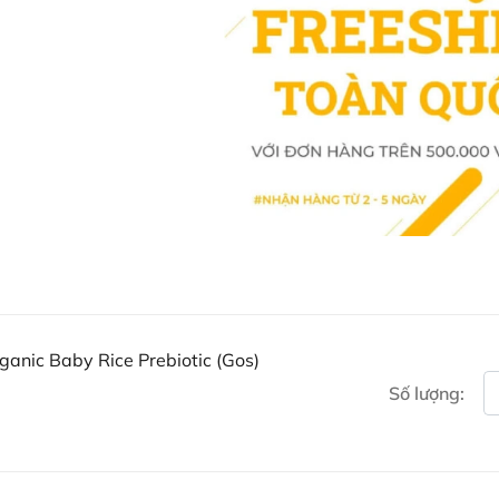
Bột ăn dặm Bellamy’s Organic
Cách sử dụng bột ăn dặm c
Prebiotic (Gos)
anic Baby Rice Prebiotic (Gos)
Để chuẩn bị
bột ăn dặm cho bé 
Số lượng:
mẹ chỉ cần trộn một thìa bột vớ
nước nguội, một muỗng nước nóng)
Cha mẹ cũng có thể tăng giảm lư