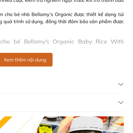
a nhiều cuộc kiểm tra nghiêm ngặt trước khi trở thành bữa
 cho bé nhà Bellamy's Organic được thiết kế dạng túi
rong quá trình sử dụng, đồng thời đảm bảo sản phẩm được
ho bé Bellamy’s Organic Baby Rice With
Xem thêm nội dung
s giúp mang đến cho bé yêu một bữa ăn trọn vẹn đầy
t triển khỏe mạnh, toàn diện cả về trí não và thị lực. Bên
ice With Prebiotic còn mang lại cho ba mẹ như tiện lợi
ảo được sự an toàn và dinh dưỡng cho bé yêu.