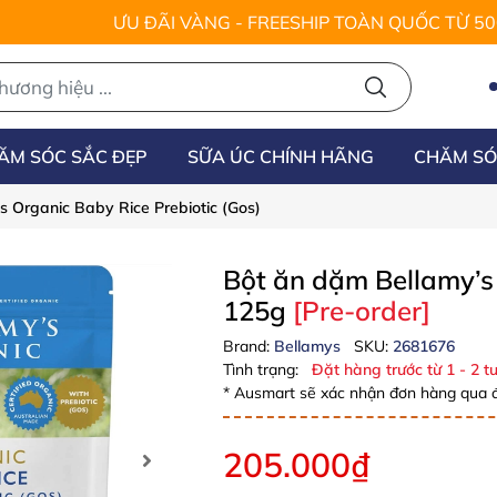
ƯU ĐÃI VÀNG - FREESHIP TOÀN QUỐC TỪ 5
ĂM SÓC SẮC ĐẸP
SỮA ÚC CHÍNH HÃNG
CHĂM SÓ
s Organic Baby Rice Prebiotic (Gos)
Bột ăn dặm Bellamy’s 
125g
[Pre-order]
Brand:
Bellamys
SKU:
2681676
Tình trạng:
Đặt hàng trước từ 1 - 2 tu
* Ausmart sẽ xác nhận đơn hàng qua đ
205.000₫