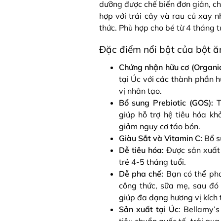
dưỡng được chế biến đơn giản, ch
hợp với trái cây và rau củ xay 
thức. Phù hợp cho bé từ 4 tháng tu
Đặc điểm nổi bật của bột ă
Chứng nhận hữu cơ (Organic
tại Úc với các thành phần 
vị nhân tạo.
Bổ sung Prebiotic (GOS):
T
giúp hỗ trợ hệ tiêu hóa k
giảm nguy cơ táo bón.
Giàu Sắt và Vitamin C:
Bổ s
Dễ tiêu hóa:
Được
sản xuất
trẻ 4-5 tháng tuổi.
Dễ pha chế:
Bạn có thể ph
công thức, sữa mẹ, sau đó 
giúp đa dạng hương vị kích 
Sản xuất tại Úc
: Bellamy’