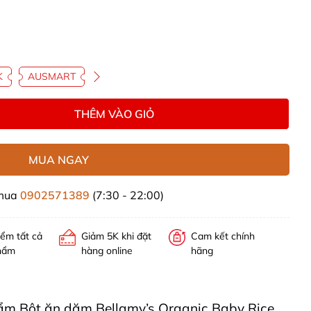
K
AUSMART
THÊM VÀO GIỎ
MUA NGAY
 mua
0902571389
(7:30 - 22:00)
iểm tất cả
Giảm 5K khi đặt
Cam kết chính
hẩm
hàng online
hãng
phẩm Bột ăn dặm Bellamy’s Organic Baby Rice