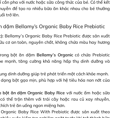
ỉ cần pha với nước hoặc sữa công thức của bé. Có thể kết
nhuyễn để tạo ra nhiều bữa ăn khác nhau cho bé thưởng
ổi trở lên.
n dặm Bellamy’s Organic Baby Rice Prebiotic
):
Bellamy’s Organic Baby Rice Prebiotic được sản xuất
hữu cơ an toàn, nguyên chất, không chứa màu hay hương
rong bột ăn dặm
Bellamy’s Organic
có chứa
Prebiotic
hỏe mạnh, tăng cường khả năng hấp thụ dinh dưỡng và
ung dinh dưỡng giúp trẻ phát triển một cách khỏe mạnh.
 dạng bột gạo mịn, phù hợp với hệ tiêu hóa non nớt của
a
bột ăn dặm Organic Baby Rice
với nước ấm hoặc sữa
có thể trộn thêm với trái cây hoặc rau củ xay nhuyễn,
thích trẻ ăn uống ngon miệng hơn.
s Organic Baby Rice With Prebiotic được sản xuất theo