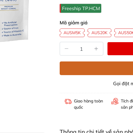
Freeship TP.HCM
Mã giảm giá
AUSM5K
AUS20K
AUS50
Gọi đặt
Giao hàng toàn
Tích đ
quốc
sản p
Thông tin chi tiết về sản 