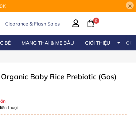
×
00K
0
Clearance & Flash Sales
C BÉ
MANG THAI & MẸ BẦU
GIỚI THIỆU
GÓC
Organic Baby Rice Prebiotic (Gos)
ần
iện thoại