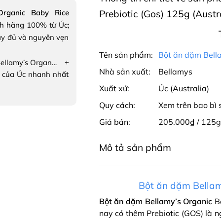
rganic Baby Rice
Prebiotic (Gos) 125g (Austr
h hãng 100% từ Úc;
ầy đủ và nguyên vẹn
Tên sản phẩm:
Bột ăn dặm Bella
+
Bột ăn dặm Bellamy’s Organic Baby Rice Prebiotic (Gos)
Nhà sản xuất:
Bellamys
 của Úc nhanh nhất
Xuất xứ:
Úc (Australia)
Quy cách:
Xem trên bao bì
Giá bán:
205.000₫ / 125g
Mô tả sản phẩm
Bột ăn dặm Bellam
Bột ăn dặm Bellamy’s Organic
Ba
nay có thêm Prebiotic (GOS) là n