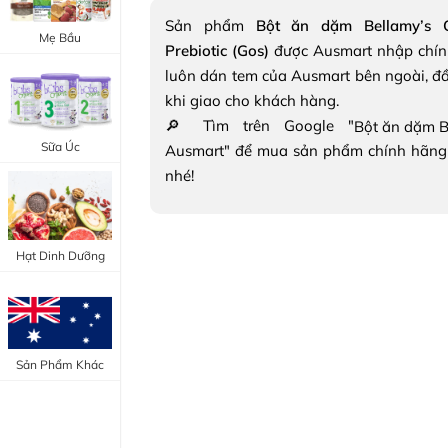
Trang Điểm Mắt
Sản phẩm
Bột ăn dặm Bellamy’s O
Bổ Khớp - Xương
Mẹ Bầu
Prebiotic (Gos)
được Ausmart nhập chín
Trang Điểm Môi
Bổ Não - Tim Mạch
luôn dán tem của Ausmart bên ngoài, đ
Tẩy Trang - Toner
khi giao cho khách hàng.
Canxi - Vitamin D
🔎 Tìm trên Google "
Dụng Cụ Trang Điểm
Sữa Úc
Ausmart" để mua sản phẩm chính hãng
"Thực Phẩm Chức Năng Úc"
nhé!
"Chăm Sóc Sắc Đẹp"
Hạt Dinh Dưỡng
Sản Phẩm Khác