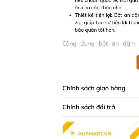
tiêu chuẩn quốc tế, trải qu
ăn cho các cháu nhỏ.
Thiết kế tiện lợi:
Bột ăn dặm
zip, giúp tạo sự tiện lợi t
bảo quản tốt hơn.
Công dụng bột ăn dặm c
Prebiotic (Gos)
Bột ăn dặm Organic của Bellamy'
đủ chất dinh dưỡng. Hỗ trợ bé phá
cạnh đó Bellamy’s Organic Baby R
và nhanh chóng, nhưng vẫn đảm b
Chính sách giao hàng
Chính sách đổi trả