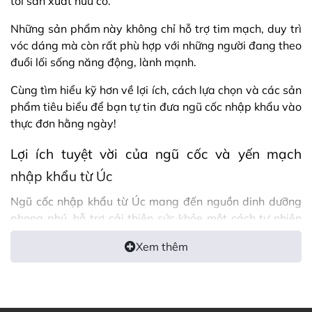
tới sản xuất hữu cơ.
Những sản phẩm này không chỉ hỗ trợ tim mạch, duy trì
vóc dáng mà còn rất phù hợp với những người đang theo
đuổi lối sống năng động, lành mạnh.
Cùng tìm hiểu kỹ hơn về lợi ích, cách lựa chọn và các sản
phẩm tiêu biểu để bạn tự tin đưa ngũ cốc nhập khẩu vào
thực đơn hằng ngày!
Lợi ích tuyệt vời của ngũ cốc và yến mạch
nhập khẩu từ Úc
Ngũ cốc nhập khẩu từ Úc mang đến nguồn dinh dưỡng
phong phú, hỗ trợ cải thiện sức khỏe một cách tự nhiên
và bền vững. Nhờ giàu chất xơ hòa tan beta-glucan,
Xem thêm
chúng giúp hạ cholesterol xấu, bảo vệ hệ tim mạch và
duy trì nhịp sống ổn định, đặc biệt hữu ích cho những ai
bận rộn, dễ căng thẳng hay đối mặt với nguy cơ bệnh
tim.