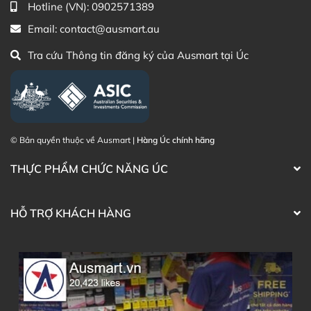
Thạc sĩ Điều dưỡng & Cố vấn sản
Đã duyệt nội
Hotline (VN):
0902571389
phẩm Lily Huỳnh
dung
Email:
contact@ausmart.au
Tra cứu Thông tin đăng ký của Ausmart tại Úc
© Bản quyền thuộc về Ausmart |
Hàng Úc chính hãng
THỰC PHẨM CHỨC NĂNG ÚC
HỖ TRỢ KHÁCH HÀNG