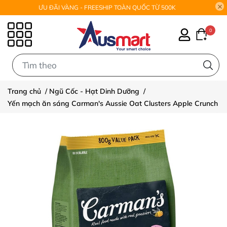
ƯU ĐÃI VÀNG - FREESHIP TOÀN QUỐC TỪ 500K
0
0
Trang chủ
/
Ngũ Cốc - Hạt Dinh Dưỡng
/
Yến mạch ăn sáng Carman's Aussie Oat Clusters Apple Crunch