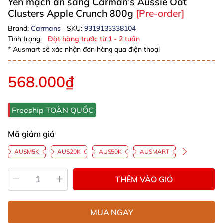
Yến mạch ăn sáng Carman's Aussie Oat
Clusters Apple Crunch 800g
[Pre-order]
Brand:
Carmans
SKU:
9319133338104
Tình trạng:
Đặt hàng trước từ 1 - 2 tuần
* Ausmart sẽ xác nhận đơn hàng qua điện thoại
568.000₫
Freeship TOÀN QUỐC
Mã giảm giá
AUSM5K
AUS20K
AUS50K
AUSMART
THÊM VÀO GIỎ
MUA NGAY