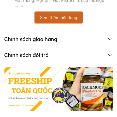
Hạt thông, Hạt phỉ, Hạt Pistachio, Lúa mì, Đậu
nành.
4. Thông tin dinh dưỡng
Xem thêm nội dung
Số phần ăn trong mỗi gói: 17.
Kích thước mỗi phần: 45g.
Chính sách giao hàng
5. Hướng dẫn sử dụng
Chính sách đổi trả
Thưởng thức yến mạch Carman's Aussie Oat
Clusters Apple Crunch với sữa, sữa chua hoặc
thêm vào sinh tố để tăng cường hương vị.
Lựa chọn hoàn hảo cho bữa sáng hoặc ăn nhẹ bất
cứ lúc nào trong ngày.
Yến mạch Carman's Aussie Oat Clusters Apple Crunch
không chỉ mang đến cho bạn một bữa sáng nhanh
chóng, ngon miệng mà còn cung cấp năng lượng cần
thiết để bắt đầu ngày mới. Hãy để Carman's làm phong
phú thêm bữa ăn hàng ngày của bạn với hương vị tự