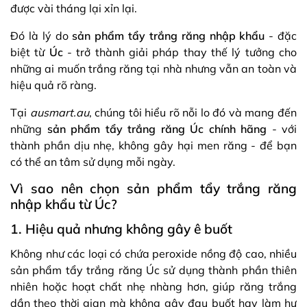
được vài tháng lại xỉn lại.
Đó là lý do
sản phẩm tẩy trắng răng nhập khẩu
- đặc
biệt từ
Úc
- trở thành giải pháp thay thế lý tưởng cho
những ai muốn trắng răng tại nhà nhưng vẫn an toàn và
hiệu quả rõ ràng.
Tại
ausmart.au
, chúng tôi hiểu rõ nỗi lo đó và mang đến
những
sản phẩm tẩy trắng răng Úc chính hãng
- với
thành phần dịu nhẹ, không gây hại men răng - để bạn
có thể an tâm sử dụng mỗi ngày.
Vì sao nên chọn sản phẩm tẩy trắng răng
nhập khẩu từ Úc?
1. Hiệu quả nhưng không gây ê buốt
Không như các loại có chứa peroxide nồng độ cao, nhiều
sản phẩm tẩy trắng răng Úc sử dụng thành phần thiên
nhiên hoặc hoạt chất nhẹ nhàng hơn, giúp răng trắng
dần theo thời gian mà không gây đau buốt hay làm hư