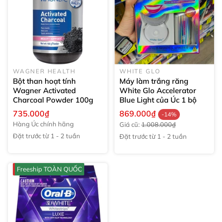
WAGNER HEALTH
WHITE GLO
Bột than hoạt tính
Máy làm trắng răng
Wagner Activated
White Glo Accelerator
Charcoal Powder
100g
Blue Light của Úc
1 bộ
735.000₫
869.000₫
-14%
Hàng Úc chính hãng
Giá cũ:
1.008.000₫
Đặt trước từ 1 - 2 tuần
Đặt trước từ 1 - 2 tuần
Freeship TOÀN QUỐC