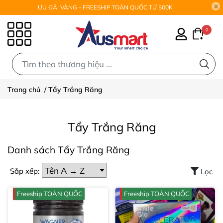
ƯU ĐÃI VÀNG - FREESHIP TOÀN QUỐC TỪ 500K
0
0
Trang chủ
/
Tẩy Trắng Răng
Tẩy Trắng Răng
Danh sách Tẩy Trắng Răng
Sắp xếp:
Lọc
Freeship TOÀN QUỐC
Freeship TOÀN QUỐC