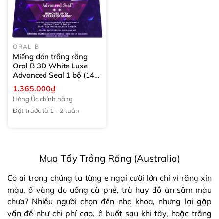
ORAL B
Miếng dán trắng răng
Oral B 3D White Luxe
Advanced Seal
1 bộ (14
miếng)
1.365.000₫
Hàng Úc chính hãng
Đặt trước từ 1 - 2 tuần
Mua Tẩy Trắng Răng (Australia)
Có ai trong chúng ta từng e ngại cười lớn chỉ vì răng xỉn
màu, ố vàng do uống cà phê, trà hay đồ ăn sậm màu
chưa? Nhiều người chọn đến nha khoa, nhưng lại gặp
vấn đề như chi phí cao, ê buốt sau khi tẩy, hoặc trắng