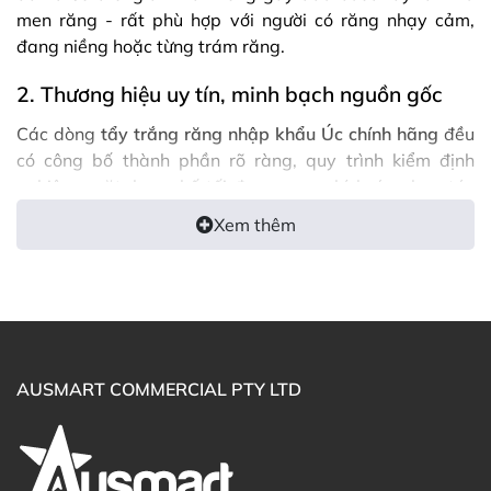
men răng - rất phù hợp với người có răng nhạy cảm,
đang niềng hoặc từng trám răng.
2. Thương hiệu uy tín, minh bạch nguồn gốc
Các dòng
tẩy trắng răng nhập khẩu Úc chính hãng
đều
có công bố thành phần rõ ràng, quy trình kiểm định
nghiêm ngặt, hạn chế tối đa nguy cơ kích ứng hay tác
dụng phụ. Đây là điểm cộng lớn cho người tiêu dùng kỹ
Xem thêm
tính, đặc biệt là mẹ bầu hoặc người đang chăm sóc sức
khỏe răng miệng lâu dài.
3. Dễ sử dụng - Tiết kiệm chi phí
Khác với việc đến phòng khám, các sản phẩm tẩy trắng
tại nhà như miếng dán, bút bôi, gel hoặc kem đánh răng
AUSMART COMMERCIAL PTY LTD
làm trắng vừa tiện lợi, vừa giúp bạn chủ động duy trì
hiệu quả lâu dài - chi phí lại tiết kiệm hơn nhiều.
Cách chọn sản phẩm tẩy trắng răng phù hợp