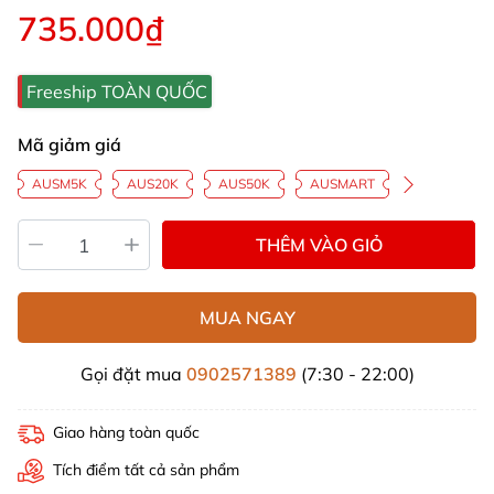
735.000₫
Freeship TOÀN QUỐC
Mã giảm giá
AUSM5K
AUS20K
AUS50K
AUSMART
THÊM VÀO GIỎ
MUA NGAY
Gọi đặt mua
0902571389
(7:30 - 22:00)
Giao hàng toàn quốc
Tích điểm tất cả sản phẩm