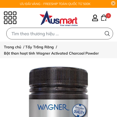
ƯU ĐÃI VÀNG - FREESHIP TOÀN QUỐC TỪ 500K
0
0
Trang chủ
/
Tẩy Trắng Răng
/
Bột than hoạt tính Wagner Activated Charcoal Powder