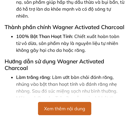
nạ, sản phẩm giúp hấp thụ dầu thừa và bụi bẩn, từ
đó hỗ trợ làn da khỏe mạnh và có độ sáng tự
nhiên.
Thành phần chính Wagner Activated Charcoal
100% Bột Than Hoạt Tính
: Chiết xuất hoàn toàn
từ vỏ dừa, sản phẩm này là nguyên liệu tự nhiên
không gây hại cho da hoặc răng.
Hướng dẫn sử dụng Wagner Activated
Charcoal
Làm trắng răng
: Làm ướt bàn chải đánh răng,
nhúng vào bột than hoạt tính và đánh răng nhẹ
nhàng. Sau đó súc miệng sạch như bình thường.
Mặt nạ dưỡng da
: Trộn 2 muỗng cà phê bột than
với 2 muỗng cà phê nước để tạo thành hỗn hợp sền
Xem thêm nội dung
sệt. Thoa đều hỗn hợp lên mặt và cổ, tránh tiếp
xúc với mắt. Để yên trong 10 phút rồi tiếp tục với
các bước làm sạch da hàng ngày.