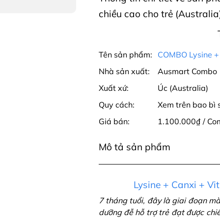
chiều cao cho trẻ (Australia
Tên sản phẩm:
COMBO Lysine + C
Nhà sản xuất:
Ausmart Combo
Xuất xứ:
Úc (Australia)
Quy cách:
Xem trên bao bì
Giá bán:
1.100.000₫ / Com
Mô tả sản phẩm
Lysine + Canxi + V
7 tháng tuổi, đây là giai đoạn m
dưỡng đễ hỗ trợ trẻ đạt được chi