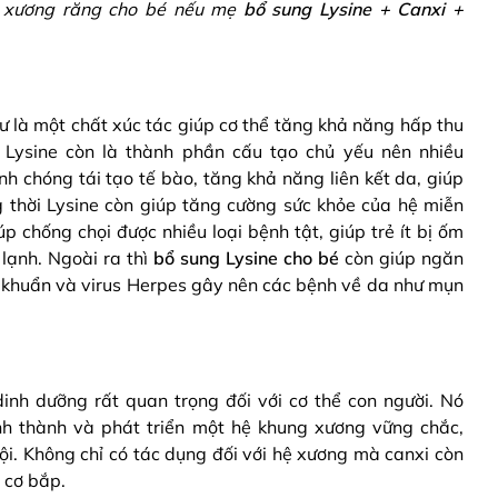
ển xương răng cho bé nếu mẹ
bổ sung Lysine + Canxi +
hư là một chất xúc tác giúp cơ thể tăng khả năng hấp thu
 Lysine còn là thành phần cấu tạo chủ yếu nên nhiều
nh chóng tái tạo tế bào, tăng khả năng liên kết da, giúp
g thời Lysine còn giúp tăng cường sức khỏe của hệ miễn
p chống chọi được nhiều loại bệnh tật, giúp trẻ ít bị ốm
lạnh. Ngoài ra thì
bổ sung Lysine cho bé
còn giúp ngăn
vi khuẩn và virus Herpes gây nên các bệnh về da như mụn
inh dưỡng rất quan trọng đối với cơ thể con người. Nó
ình thành và phát triển một hệ khung xương vững chắc,
rội. Không chỉ có tác dụng đối với hệ xương mà canxi còn
 cơ bắp.