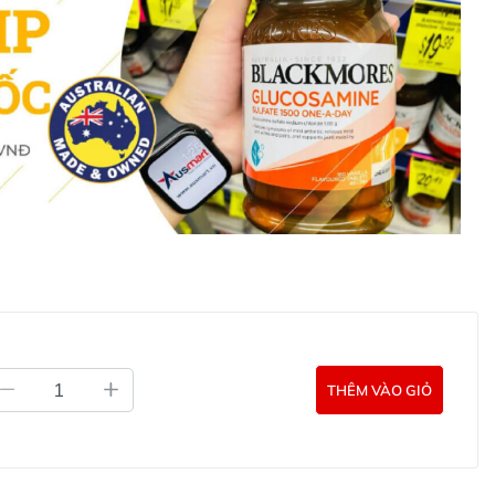
t dành riêng cho tất cả các bé đã và đang có dấu hiệu
ọc, phát triển kém không đúng với độ tuổi, hoặc dùng cho
 cao, sức khỏe và sức đề kháng.
sland
ược thiết kế với các công dụng hiệu quả như bên dưới:
ên đến 250mg cần thiết cho cơ thể phát triển một cách
h vị giác, từ đó trẻ có thể ăn ngon miệng hơn.
ợ bé hấp thu dinh dưỡng trong thức ăn một cách tối đa,
 D3, từ đó phát triển chiều cao một cách tối ưu.
 miễn dịch khỏe mạnh, sức đề kháng được tăng cao từ đó
à phát triển của vi khuẩn, virus gây nguy cơ mắc bệnh
THÊM VÀO GIỎ
m thiểu tình trạng mất canxi, từ đó đảm cơ thể hình
 khung xương khỏe mạnh.
ệ tim mạch từ đó làm giảm thiểu các nguy cơ mắc bệnh