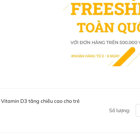
Sản phẩm được điều chế đặc biệ
chậm lớn, lười ăn,biếng ăn, còi c
thanh thiếu niên muốn tăng chiều
Công dụng của Lysine Bio I
Bio Island Lysine Step Up đ
Bổ sung hàm lượng Lysine l
mạnh khỏe.
Lysine cho bé giúp kích thíc
Lysine Bio Island
giúp hỗ tr
đặc biệt là Canxi và vitamin
Bổ sung dinh dưỡng giúp hệ
hạn chế tình trạng ốm vặt.
Vitamin D3 tăng chiều cao cho trẻ
Ngăn chặn sự hình thành v
Số lượng:
zona, mụn rộp.
Tăng cường hấp thu và giả
thành và phát triển một hệ
Tăng cường sức khỏe của h