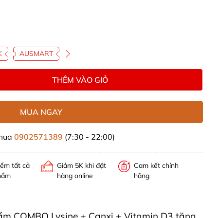
K
AUSMART
THÊM VÀO GIỎ
MUA NGAY
 mua
0902571389
(7:30 - 22:00)
iểm tất cả
Giảm 5K khi đặt
Cam kết chính
hẩm
hàng online
hãng
phẩm COMBO Lysine + Canxi + Vitamin D3 tăng