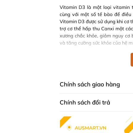
Vitamin D3 là một loại vitamin 
cùng với một số tế bào để điều
Vitamin D3 được sử dụng khi cơ t
trợ cơ thể hấp thu Canxi một các
xương chắc khỏe, giảm nguy cơ b
và tăng cường sức khỏe của hệ mi
Bio Island Lysine Step Up
tăng ch
Vitamin D3 là bộ 2 sản phẩm bổ
tăng trưởng chiều cao một cách
cho bé yêu của mình.
Chính sách giao hàng
Bio Island Lysine Step Up Fo
Bio Island Lysine Step Up For Yo
Chính sách đổi trả
bé. Đây là một sự lựa chọn khá
miệng hơn, cơ thể có thể hấp t
bên trong thức ăn từ đó giúp tr
phát triển chiều cao.