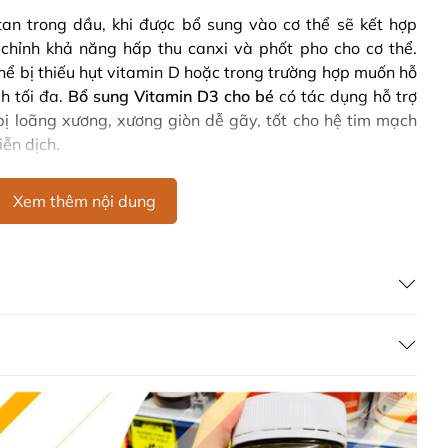
tan trong dầu, khi được bổ sung vào cơ thể sẽ kết hợp
 chỉnh khả năng hấp thu canxi và phốt pho cho cơ thể.
hể bị thiếu hụt vitamin D hoặc trong trường hợp muốn hỗ
h tối đa.
Bổ sung Vitamin D3 cho bé
có tác dụng hỗ trợ
ị loãng xương, xương giòn dễ gãy, tốt cho hệ tim mạch
ễn dịch.
iều cao của Úc và Canxi Ostelin cho bé Kids Calcium &
Xem thêm nội dung
 sung Lysine + Canxi + Vitamin D3 cho bé giúp hỗ trợ
 tối đa mà các bậc phụ huynh có thể tham khảo sử dụng
r Youth là gì
uth
60 viên của Úc là sản phẩm giúp bổ sung Lysine cho
 thông minh của mẹ để giúp hỗ trợ bé yêu ăn uống ngon
hu tối đa các chất dinh dưỡng, đặc biệt là canxi có
ẻ phát triển một cách cao lớn và khỏe mạnh hơn hỗ trợ