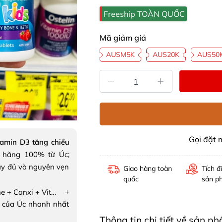
Freeship TOÀN QUỐC
Mã giảm giá
AUSM5K
AUS20K
AUS50
Gọi đặt
amin D3 tăng chiều
 hãng 100% từ Úc;
ầy đủ và nguyên vẹn
Giao hàng toàn
Tích đ
quốc
sản p
+
COMBO Lysine + Canxi + Vitamin D3 tăng chiều cao cho trẻ
 của Úc nhanh nhất
Thông tin chi tiết về sản 