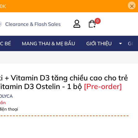
×
00K
0
Clearance & Flash Sales
C BÉ
MANG THAI & MẸ BẦU
GIỚI THIỆU
GÓC
 + Vitamin D3 tăng chiều cao cho trẻ
itamin D3 Ostelin - 1 bộ
[Pre-order]
OLYCA
ần
iện thoại