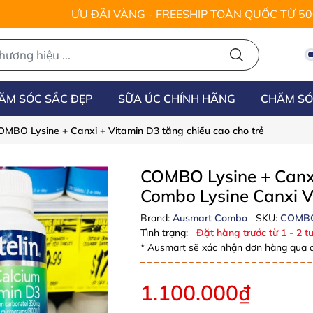
ƯU ĐÃI VÀNG - FREESHIP TOÀN QUỐC TỪ 5
ĂM SÓC SẮC ĐẸP
SỮA ÚC CHÍNH HÃNG
CHĂM SÓ
MBO Lysine + Canxi + Vitamin D3 tăng chiều cao cho trẻ
COMBO Lysine + Canxi
Combo Lysine Canxi V
Brand:
Ausmart Combo
SKU:
COMB
Tình trạng:
Đặt hàng trước từ 1 - 2 tu
* Ausmart sẽ xác nhận đơn hàng qua đ
1.100.000₫