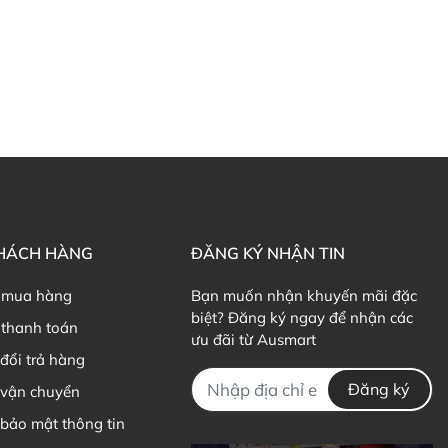
olesterol xấu trong máu.
các trẻ bị biếng ăn, chậm lớn, chậm phát triển, đảm bảo
 diện cả về thể chất lẫn tinh thần.
 step up
ysine cho trẻ
với các dấu hiệu phổ biến như bên dưới:
miệng, lười ăn.
 bạn bè cùng độ tuổi.
không giống như chỉ số chung.
KHÁCH HÀNG
ĐĂNG KÝ NHẬN TIN
m không nhanh nhẹn, linh dộng, sáng tạo và linh hoạt
 nhiều.
 mua hàng
Bạn muốn nhận khuyến mãi đặc
y cáu gắt và dễ bị kích động
biệt? Đăng ký ngay để nhận các
thanh toán
đỏ ngầu hay thiếu máu
ưu đãi từ Ausmart
đổi trả hàng
Đăng ký
 vận chuyển
i
– 8 tuổi: nên dùng 1 viên mỗi ngày.
bảo mật thông tin
ên dùng 2 viên mỗi ngày.