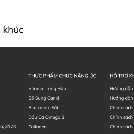
tim, làm giảm hàm lượng ch
Là giải pháp tuyệt với cho 
trẻ phát triển một cách toàn
 khúc
Cách uống Bio Island lysine
Sản phẩm thích hợp để
bổ sung L
Bé biếng ăn, ăn không ngon 
Bé chậm lớn, thấp còi so với
Bé có thể trạng phát triển 
THỰC PHẨM CHỨC NĂNG ÚC
HỖ TRỢ 
Bé bị trí tuệ, phát triển ké
Bé thường xuyên bị rụng tóc
Vitamin Tổng Hợp
Hướng dẫn
Bé dễ mệt mỏi, khó chịu, ha
Bổ Sung Canxi
Hướng dẫn 
Bé có dấu hiệu như mắt bị 
Blackmore Sắt
Chính sách 
Cách sử dụng
Dầu Cá Omega 3
Chính sách
Bổ sung lysine cho trẻ 6 tuổ
ia, 3173
Collagen
Chính sách 
Trẻ từ 9 tuổi đến 13 tuổi: n