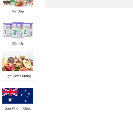
Trang Điểm Mắt
Bổ Khớp - Xương
Mẹ Bầu
Trang Điểm Môi
Bổ Não - Tim Mạch
Tẩy Trang - Toner
Canxi - Vitamin D
Dụng Cụ Trang Điểm
Sữa Úc
"Thực Phẩm Chức Năng Úc"
"Chăm Sóc Sắc Đẹp"
Hạt Dinh Dưỡng
Sản Phẩm Khác