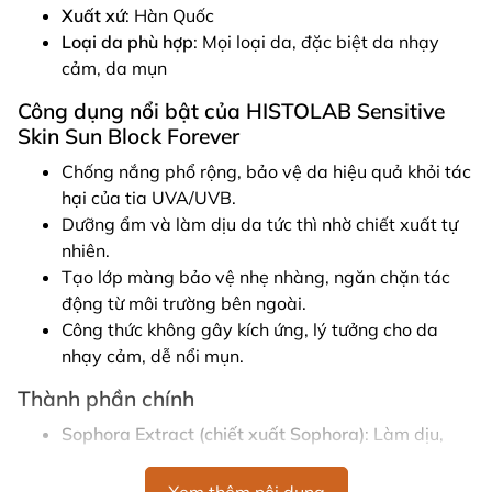
Xuất xứ
: Hàn Quốc
Loại da phù hợp
: Mọi loại da, đặc biệt da nhạy
cảm, da mụn
Công dụng nổi bật của HISTOLAB Sensitive
Skin Sun Block Forever
Chống nắng phổ rộng, bảo vệ da hiệu quả khỏi tác
hại của tia UVA/UVB.
Dưỡng ẩm và làm dịu da tức thì nhờ chiết xuất tự
nhiên.
Tạo lớp màng bảo vệ nhẹ nhàng, ngăn chặn tác
động từ môi trường bên ngoài.
Công thức không gây kích ứng, lý tưởng cho da
nhạy cảm, dễ nổi mụn.
Thành phần chính
Sophora Extract (chiết xuất Sophora)
: Làm dịu,
giảm kích ứng, giúp da thoải mái.
Eucalyptus Globulus Leaf Extract (chiết xuất lá