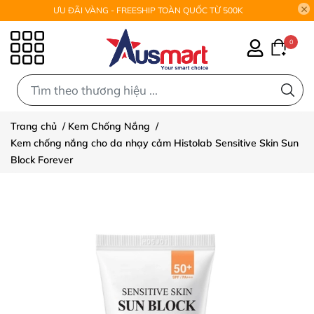
ƯU ĐÃI VÀNG - FREESHIP TOÀN QUỐC TỪ 500K
0
0
Trang chủ
/
Kem Chống Nắng
/
Kem chống nắng cho da nhạy cảm Histolab Sensitive Skin Sun
Block Forever