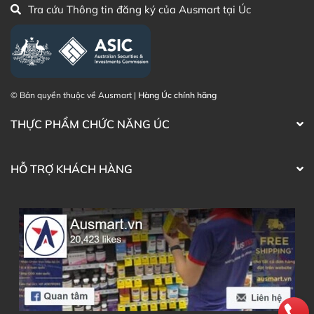
Tra cứu Thông tin đăng ký của Ausmart tại Úc
Khách hàng có thể đặt mua Kem chống nắng Histolab
Sensitive Skin Sun Block Forever trực tiếp trên website
hoặc liên hệ với các kênh tư vấn hỗ trợ khách hàng của
Ausmart tại:
© Bản quyền thuộc về Ausmart |
Hàng Úc chính hãng
Facebook Ausmart.au
| Hàng Úc chính hãng
Zalo Ausmart.au
| Ausmart Commercial Pty Ltd
THỰC PHẨM CHỨC NĂNG ÚC
(Australia)
Điện thoại liên hệ đặt hàng:
0902.571.389
HỖ TRỢ KHÁCH HÀNG
Thạc sĩ Điều dưỡng & Cố vấn sản
Đã duyệt nội
phẩm Lily Huỳnh
dung