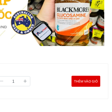
p hoàn hảo giữa hương vị thơm ngon và lợi ích sức khỏe.
ện lợi, sản phẩm này không chỉ là món ăn nhẹ lý tưởng mà
sung dinh dưỡng cho cả gia đình. Hãy thưởng thức sung
 ngọt ngào tự nhiên và lành mạnh!
ried Fig Garland ở đâu?
ấy Sweet Vine Dried Fig Garland trực tiếp trên
h tư vấn hỗ trợ khách hàng của Ausmart tại:
g Úc chính hãng
Commercial Pty Ltd (Australia)
:
0902.571.389
ản phẩm Lily Huỳnh
Đã duyệt nội dung
THÊM VÀO GIỎ