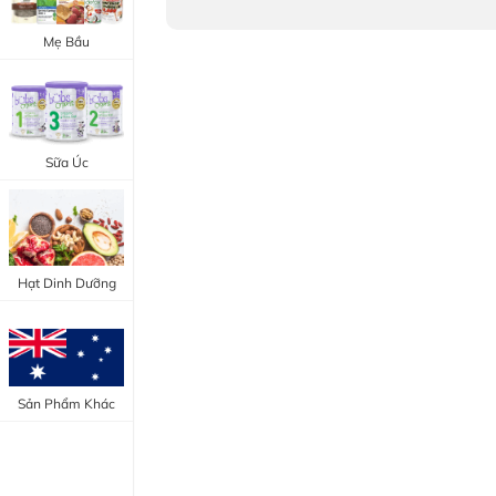
Trang Điểm Mắt
Bổ Khớp - Xương
Mẹ Bầu
Trang Điểm Môi
Bổ Não - Tim Mạch
Tẩy Trang - Toner
Canxi - Vitamin D
Dụng Cụ Trang Điểm
Sữa Úc
"Thực Phẩm Chức Năng Úc"
"Chăm Sóc Sắc Đẹp"
Hạt Dinh Dưỡng
Sản Phẩm Khác