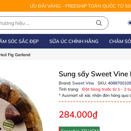
ƯU ĐÃI VÀNG - FREESHIP TOÀN QUỐC TỪ 5
ĂM SÓC SẮC ĐẸP
SỮA ÚC CHÍNH HÃNG
CHĂM SÓ
ied Fig Garland
Sung sấy Sweet Vine 
Brand:
Sweet Vine
SKU:
408870010
Tình trạng:
Đặt hàng trước từ 1 - 2 tu
* Ausmart sẽ xác nhận đơn hàng qua đ
284.000₫