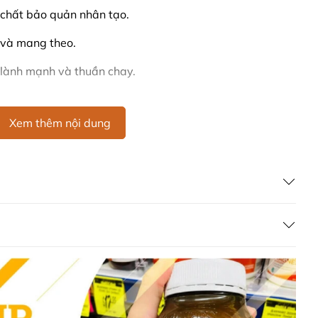
hất bảo quản nhân tạo.
n và mang theo.
 lành mạnh và thuần chay.
ư một món ăn nhẹ.
Xem thêm nội dung
lad, ngũ cốc hoặc bánh nướng để tăng hương vị.
áng mát, tránh ánh nắng trực tiếp.
i sử dụng. Không dùng nếu bao bì bị rách hoặc hư hỏng.
ô nên tham khảo ý kiến bác sĩ trước khi dùng.
ánh nguy cơ nghẹn.