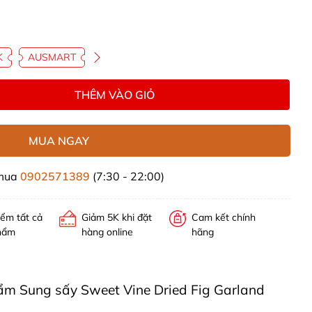
K
AUSMART
THÊM VÀO GIỎ
MUA NGAY
 mua
0902571389
(7:30 - 22:00)
iểm tất cả
Giảm 5K khi đặt
Cam kết chính
hẩm
hàng online
hãng
phẩm Sung sấy Sweet Vine Dried Fig Garland