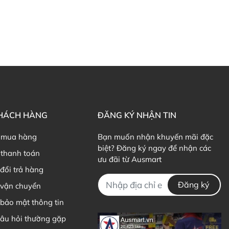
KHÁCH HÀNG
ĐĂNG KÝ NHẬN TIN
 mua hàng
Bạn muốn nhận khuyến mãi đặc
biệt? Đăng ký ngay để nhận các
thanh toán
ưu đãi từ Ausmart
đổi trả hàng
Đăng ký
 vận chuyển
bảo mật thông tin
câu hỏi thường gặp