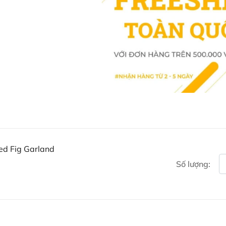
Sung khô Sweet Vine là sự kết hợ
Với chất lượng cao cấp và tính ti
còn là lựa chọn tuyệt vời để bổ 
khô Sweet Vine để trải nghiệm sự
Mua Sung sấy Sweet Vine D
Khách hàng có thể đặt mua Sung s
website hoặc liên hệ với các kên
Facebook Ausmart.au
| Hàn
Zalo Ausmart.au
| Ausmart 
Điện thoại liên hệ đặt hàng
ed Fig Garland
Thạc sĩ Điều dưỡng & Cố vấn s
Số lượng: