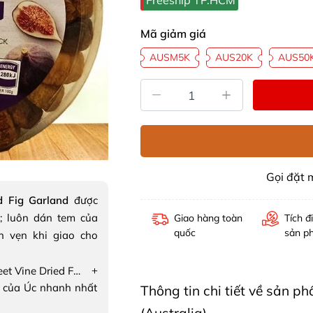
Freeship TP.HCM
Mã giảm giá
AUSM5K
AUS20K
AUS50
Gọi đặt
d Fig Garland
được
; luôn dán tem của
Giao hàng toàn
Tích đ
quốc
sản p
n vẹn khi giao cho
+
Sung sấy Sweet Vine Dried Fig Garland
 của Úc nhanh nhất
Thông tin chi tiết về sản 