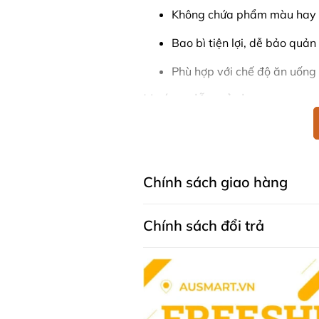
Không chứa phẩm màu hay c
Bao bì tiện lợi, dễ bảo quả
Phù hợp với chế độ ăn uống
Hướng dẫn sử dụng
Dùng trực tiếp từ bao bì nh
Thêm vào các món ăn như sa
Bảo quản ở nơi khô ráo, tho
Chính sách giao hàng
Thông tin an toàn
Chính sách đổi trả
Kiểm tra kỹ bao bì trước kh
Người dị ứng với trái cây kh
Để xa tầm tay trẻ em để tr