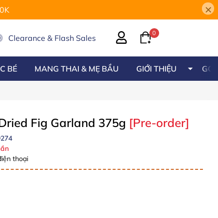
×
00K
0
Clearance & Flash Sales
C BÉ
MANG THAI & MẸ BẦU
GIỚI THIỆU
GÓC
Dried Fig Garland 375g
[Pre-order]
9274
ần
iện thoại