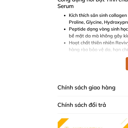
Serum
Kích thích sản sinh collagen 
Proline, Glycine, Hydroxypr
Peptide dạng vòng sinh học
bề mặt da mà không gây kí
Hoạt chất thiên nhiên Revi
hàng rào bảo vệ da, hạn ch
Dưỡng ẩm sâu với Squalane
mại và ngậm nước cho làn d
Kết cấu
mỏng nhẹ, thẩm th
lại cảm giác thư giãn khi sử
Chính sách giao hàng
Thành phần hoạt tính chính 
da
Thành phần chi tiết:
Chính sách đổi trả
Nước, glycerin, dầu hạt macadamia
cetearyl alcohol, cetearyl glucosi