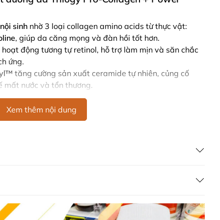
nội sinh
nhờ 3 loại collagen amino acids từ thực vật:
oline
, giúp da căng mọng và đàn hồi tốt hơn.
hoạt động tương tự retinol, hỗ trợ làm mịn và săn chắc
ch ứng.
vyl™
tăng cường sản xuất ceramide tự nhiên, củng cố
ế mất nước và tổn thương.
 & Hyaluronic Acid
giúp phục hồi độ ẩm, tăng độ mềm
a.
Xem thêm nội dung
ấu nhanh
với hương cam ngọt và mật ong tự nhiên, mang
 dụng.
Trilogy Pro-Collagen + Power tinh chất tái tạo
, nước ép lô hội, caprylic/capric triglyceride, squalane,
de, natri hyaluronate, axit amin collagen, glyceryl