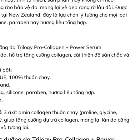
 rào bảo vệ da, mang lại vẻ đẹp rạng rỡ lâu dài. Được
ại New Zealand, đây là lựa chọn lý tưởng cho mọi loại
one, paraben hay hương liệu tổng hợp.
ưỡng da Trilogy Pro-Collagen + Power Serum
a, hỗ trợ tăng cường collagen, cải thiện độ săn chắc và
 bật:
UE, 100% thuần chay.
land.
 silicone, paraben, hương liệu tổng hợp.
a.
3 axit amin collagen thuần chay (proline, glycine,
ỳ, giúp tăng cường dự trữ collagen, mang lại làn da căng
 và tương lai.
t dưỡng da Trilogy Pro-Collagen + Power