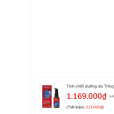
Tinh chất dưỡng da Tril
1.169.000₫
1.
(Tiết kiệm:
213.000₫
)