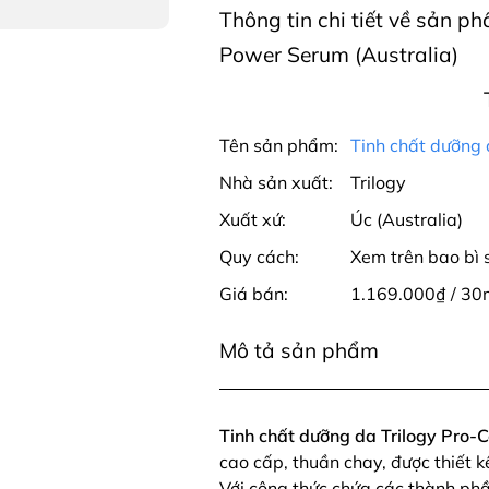
Thông tin chi tiết về sản p
Power Serum (Australia)
Tên sản phẩm:
Tinh chất dưỡng 
Nhà sản xuất:
Trilogy
Xuất xứ:
Úc (Australia)
Quy cách:
Xem trên bao bì
Giá bán:
1.169.000₫ / 30
Mô tả sản phẩm
Tinh chất dưỡng da Trilogy Pro-
cao cấp, thuần chay, được thiết 
Với công thức chứa các thành phầ