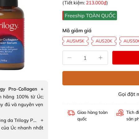
(Tiết kiệm:
213.000₫
)
Freeship TOÀN QUỐC
Mã giảm giá
AUSM5K
AUS20K
AUS50
ogy Pro-Collagen +
Gọi đặt
h hãng 100% từ Úc;
ầy đủ và nguyên vẹn
Giao hàng toàn
Tích đ
quốc
sản p
+
Tinh chất dưỡng da Trilogy Pro-Collagen + Power Serum
 của Úc nhanh nhất