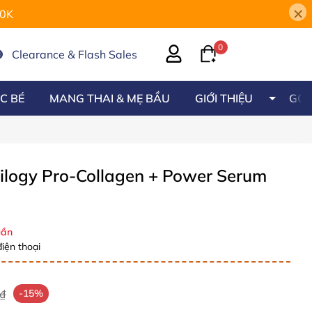
×
00K
0
Clearance & Flash Sales
C BÉ
MANG THAI & MẸ BẦU
GIỚI THIỆU
GÓC
rilogy Pro-Collagen + Power Serum
ần
iện thoại
₫
-15%