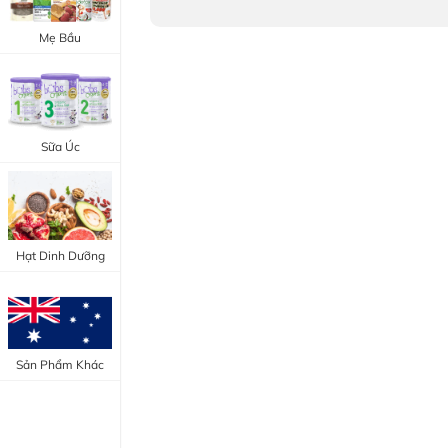
Trang Điểm Mắt
Bổ Khớp - Xương
Mẹ Bầu
Trang Điểm Môi
Bổ Não - Tim Mạch
Tẩy Trang - Toner
Canxi - Vitamin D
Dụng Cụ Trang Điểm
Sữa Úc
"Thực Phẩm Chức Năng Úc"
"Chăm Sóc Sắc Đẹp"
Hạt Dinh Dưỡng
Sản Phẩm Khác