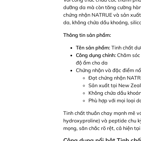
dưỡng da mà còn tăng cường hàng
chứng nhận NATRUE và sản xuất t
da, không chứa dầu khoáng, silic
Thông tin sản phẩm:
Tên sản phẩm:
Tinh chất d
Công dụng chính:
Chăm sóc d
độ ẩm cho da
Chứng nhận và đặc điểm nổi
Đạt chứng nhận NATR
Sản xuất tại New Zea
Không chứa dầu khoáng,
Phù hợp với mọi loại d
Tinh chất thuần chay mạnh mẽ với 
hydroxyproline) và peptide chu k
mọng, săn chắc rõ rệt, cả hiện tại
Công dụng nổi bật Tinh chấ