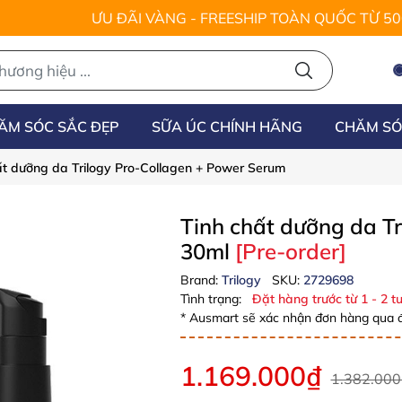
ƯU ĐÃI VÀNG - FREESHIP TOÀN QUỐC TỪ 5
ĂM SÓC SẮC ĐẸP
SỮA ÚC CHÍNH HÃNG
CHĂM SÓ
ất dưỡng da Trilogy Pro-Collagen + Power Serum
Tinh chất dưỡng da T
30ml
[Pre-order]
Brand:
Trilogy
SKU:
2729698
Tình trạng:
Đặt hàng trước từ 1 - 2 tu
* Ausmart sẽ xác nhận đơn hàng qua đ
1.169.000₫
1.382.000