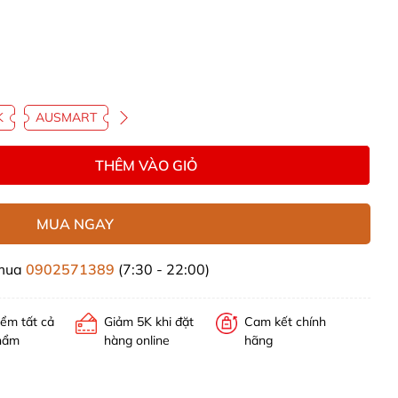
K
AUSMART
THÊM VÀO GIỎ
MUA NGAY
 mua
0902571389
(7:30 - 22:00)
iểm tất cả
Giảm 5K khi đặt
Cam kết chính
hẩm
hàng online
hãng