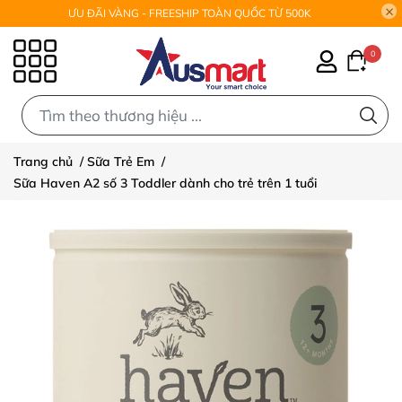
ƯU ĐÃI VÀNG - FREESHIP TOÀN QUỐC TỪ 500K
0
0
Trang chủ
/
Sữa Trẻ Em
/
Sữa Haven A2 số 3 Toddler dành cho trẻ trên 1 tuổi