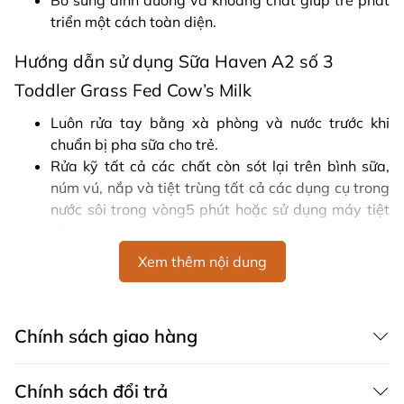
Bổ sung dinh dưỡng và khoáng chất giúp trẻ phát
triển một cách toàn diện.
Hướng dẫn sử dụng Sữa Haven A2 số 3
Toddler Grass Fed Cow’s Milk
Luôn rửa tay bằng xà phòng và nước trước khi
chuẩn bị pha sữa cho trẻ.
Rửa kỹ tất cả các chất còn sót lại trên bình sữa,
núm vú, nắp và tiệt trùng tất cả các dụng cụ trong
nước sôi trong vòng5 phút hoặc sử dụng máy tiệt
trùng.
Đun sôi nước và để nguội đến nhiệt độ thích hợp.
Xem thêm nội dung
Chỉ sử dụng muỗng được đính kèm sau đó gạt
bằng dụng cụ gạt được tích hợp trên nắp lon.
Tránh nén chặt bột.
Chính sách giao hàng
Cho số lượng sữa theo hướng dẫn sử dụng được in
trên lon.
Sau đó đậy chặt nắp chai và lắc đều cho đến khi
Chính sách đổi trả