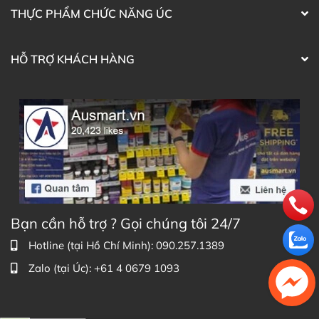
900g dành cho trẻ trên 1 tuổi trực tiếp trên website
THỰC PHẨM CHỨC NĂNG ÚC
hoặc liên hệ với các kênh tư vấn hỗ trợ khách hàng của
Ausmart tại:
HỖ TRỢ KHÁCH HÀNG
Facebook Ausmart.au
| Hàng Úc chính hãng
Zalo Ausmart.au
| Ausmart Commercial Pty Ltd
(Australia)
Điện thoại liên hệ đặt hàng:
0902.571.389
Thạc sĩ Điều dưỡng & Cố vấn sản
Đã duyệt nội
phẩm Lily Huỳnh
dung
Bạn cần hỗ trợ ? Gọi chúng tôi 24/7
Hotline (tại Hồ Chí Minh): 090.257.1389
Zalo (tại Úc): +61 4 0679 1093