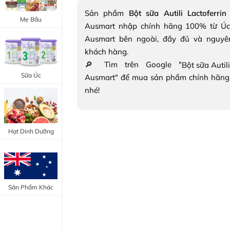
Trang Điểm Mắt
Sản phẩm
Bột sữa Autili Lactoferri
Bổ Khớp - Xương
Mẹ Bầu
Ausmart nhập chính hãng 100% từ Úc
Trang Điểm Môi
Bổ Não - Tim Mạch
Ausmart bên ngoài, đầy đủ và nguyê
Tẩy Trang - Toner
khách hàng.
Canxi - Vitamin D
🔎 Tìm trên Google "
Dụng Cụ Trang Điểm
Sữa Úc
Ausmart" để mua sản phẩm chính hãng
"Thực Phẩm Chức Năng Úc"
nhé!
"Chăm Sóc Sắc Đẹp"
Hạt Dinh Dưỡng
Sản Phẩm Khác