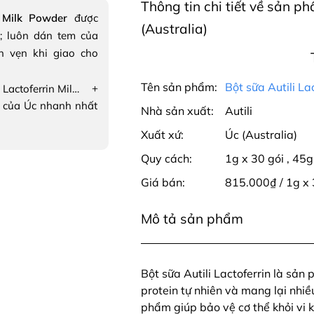
Thông tin chi tiết về sản p
n Milk Powder
được
(Australia)
; luôn dán tem của
n vẹn khi giao cho
Tên sản phẩm:
Bột sữa Autili La
+
Bột sữa Autili Lactoferrin Milk Powder
 của Úc nhanh nhất
Nhà sản xuất:
Autili
Xuất xứ:
Úc (Australia)
Quy cách:
1g x 30 gói
,
45g
Giá bán:
815.000₫ / 1g x 
Mô tả sản phẩm
Bột sữa Autili Lactoferrin là sản
protein tự nhiên và mang lại nhiều
phẩm giúp bảo vệ cơ thể khỏi vi 