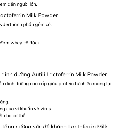
 em đến người lớn.
actoferrin Milk Powder
Powderthành phần gồm có:
(đạm whey cô đặc)
dinh dưỡng Autili Lactoferrin Milk Powder
uồn dinh dưỡng cao cấp giàu protein tự nhiên mang lại
háng.
ng của vi khuẩn và virus.
t cho cơ thể.
tăng cường sức đề kháng Lactoferrin Milk