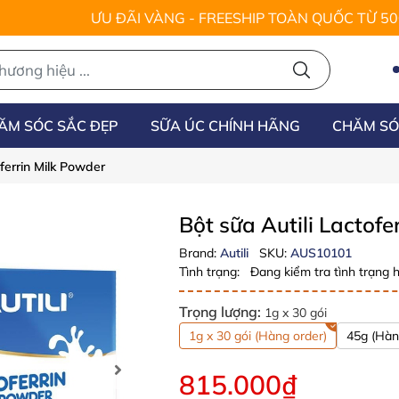
ƯU ĐÃI VÀNG - FREESHIP TOÀN QUỐC TỪ 5
ĂM SÓC SẮC ĐẸP
SỮA ÚC CHÍNH HÃNG
CHĂM SÓ
oferrin Milk Powder
Bột sữa Autili Lactof
Brand:
Autili
SKU:
AUS10101
Tình trạng:
Đang kiểm tra tình trạng h
Trọng lượng:
1g x 30 gói
1g x 30 gói (Hàng order)
45g (Hàn
815.000₫