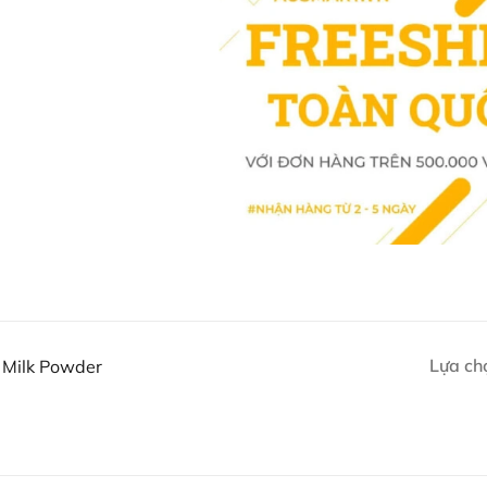
hoặc liên hệ với các kênh tư vấn 
Facebook Ausmart.au
| Hàn
Zalo Ausmart.au
| Ausmart 
Điện thoại liên hệ đặt hàng
Thạc sĩ Điều dưỡng & Cố vấn s
Lựa ch
n Milk Powder