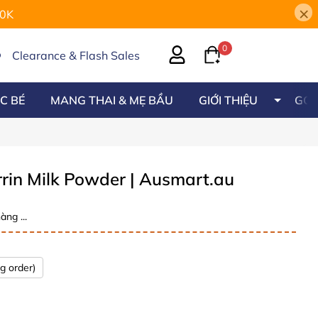
×
00K
0
Clearance & Flash Sales
C BÉ
MANG THAI & MẸ BẦU
GIỚI THIỆU
GÓC
errin Milk Powder
| Ausmart.au
àng ...
g order)