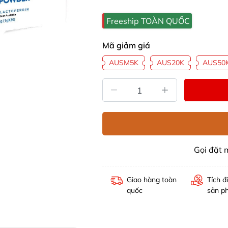
Freeship TOÀN QUỐC
Mã giảm giá
AUSM5K
AUS20K
AUS50
Gọi đặt
Giao hàng toàn
Tích đ
quốc
sản p