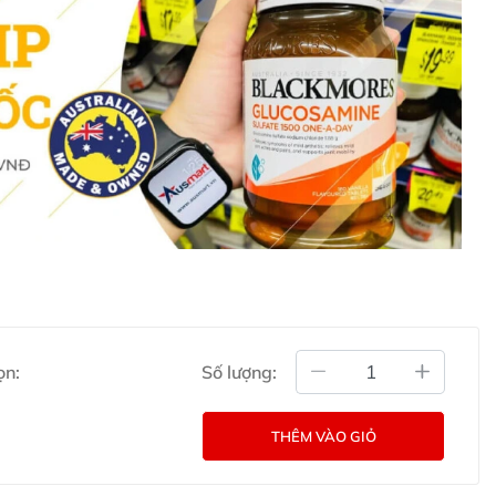
hỗ trợ khách hàng của Ausmart tại:
g Úc chính hãng
Commercial Pty Ltd (Australia)
:
0902.571.389
ản phẩm Lily Huỳnh
Đã duyệt nội dung
ọn:
Số lượng:
THÊM VÀO GIỎ