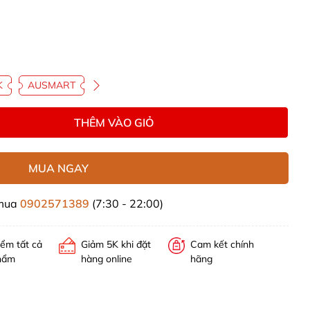
K
AUSMART
THÊM VÀO GIỎ
MUA NGAY
 mua
0902571389
(7:30 - 22:00)
iểm tất cả
Giảm 5K khi đặt
Cam kết chính
hẩm
hàng online
hãng