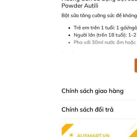
Powder Autili
Bột sữa tăng cường sức đề kháng 
Trẻ em trên 1 tuổi: 1 gói/ngà
Người lớn (trên 18 tuổi): 1-2
Pha với 30ml nước ấm hoặc 
Lưu ý
Sản phẩm không được dùng 
Có chứa sữa và có thể chứa
Để xa tầm tay trẻ em.
Chính sách giao hàng
Bột sữa Autili Lactoferrin là lựa
khỏe. Sản phẩm không chỉ tiện lợ
thành phần tự nhiên, phù hợp cho 
Chính sách đổi trả
Mua Bột sữa Autili Lactofer
Khách hàng có thể đặt mua Bột sữ