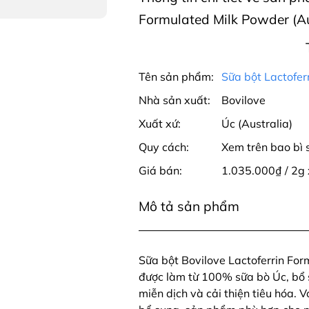
Formulated Milk Powder (Au
Tên sản phẩm:
Sữa bột Lactofer
Nhà sản xuất:
Bovilove
Xuất xứ:
Úc (Australia)
Quy cách:
Xem trên bao bì
Giá bán:
1.035.000₫ / 2g 
Mô tả sản phẩm
Sữa bột Bovilove Lactoferrin Fo
được làm từ 100% sữa bò Úc, bổ s
miễn dịch và cải thiện tiêu hóa.