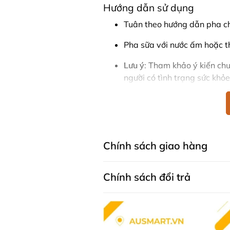
Hướng dẫn sử dụng
Tuân theo hướng dẫn pha chế
Pha sữa với nước ấm hoặc th
Lưu ý
: Tham khảo ý kiến chu
người có tình trạng sức khỏe
Thành phần
Lactoferrin
: Protein tăng cư
Sữa non (Bovine Colostrum)
Chính sách giao hàng
GOS (Galacto-oligosacchar
Chính sách đổi trả
Sữa bò Úc 100%.
Sữa bột Bovilove Lactoferrin For
tăng cường miễn dịch và hỗ trợ ti
lượng cao từ sữa bò Úc và công th