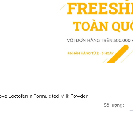
Người dùng nên tuân thủ hướng d
bảo phù hợp với nhu cầu cá nhân,
Mua Sữa bột Lactoferrin Bo
đâu?
Khách hàng có thể đặt mua Sữa bộ
Powder trực tiếp trên website hoặ
Ausmart tại:
Facebook Ausmart.au
| Hàn
Zalo Ausmart.au
| Ausmart 
Điện thoại liên hệ đặt hàng
Thạc sĩ Điều dưỡng & Cố vấn s
love Lactoferrin Formulated Milk Powder
Số lượng: