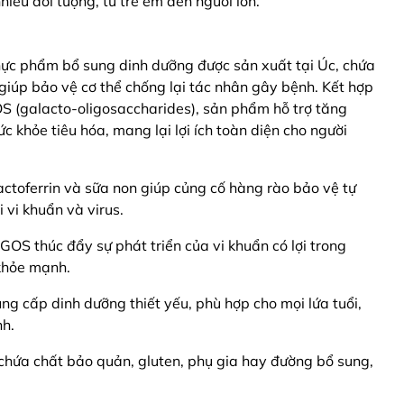
iều đối tượng, từ trẻ em đến người lớn.
thực phẩm bổ sung dinh dưỡng được sản xuất tại Úc, chứa
n giúp bảo vệ cơ thể chống lại tác nhân gây bệnh. Kết hợp
S (galacto-oligosaccharides), sản phẩm hỗ trợ tăng
c khỏe tiêu hóa, mang lại lợi ích toàn diện cho người
actoferrin và sữa non giúp củng cố hàng rào bảo vệ tự
i vi khuẩn và virus.
 GOS thúc đẩy sự phát triển của vi khuẩn có lợi trong
 khỏe mạnh.
ung cấp dinh dưỡng thiết yếu, phù hợp cho mọi lứa tuổi,
nh.
chứa chất bảo quản, gluten, phụ gia hay đường bổ sung,