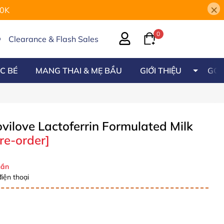
×
00K
0
Clearance & Flash Sales
C BÉ
MANG THAI & MẸ BẦU
GIỚI THIỆU
GÓC
ovilove Lactoferrin Formulated Milk
re-order]
ần
iện thoại