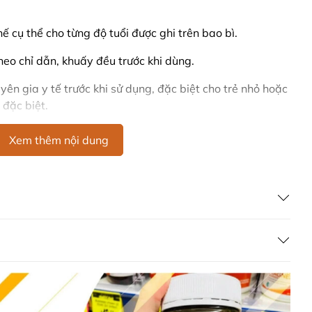
 cụ thể cho từng độ tuổi được ghi trên bao bì.
eo chỉ dẫn, khuấy đều trước khi dùng.
yên gia y tế trước khi sử dụng, đặc biệt cho trẻ nhỏ hoặc
 đặc biệt.
Xem thêm nội dung
ờng miễn dịch.
: Hỗ trợ sức khỏe miễn dịch và cung cấp dinh dưỡng.
ides)
: Prebiotic thúc đẩy vi khuẩn có lợi trong đường ruột.
mulated Milk Powder là lựa chọn dinh dưỡng lý tưởng để
êu hóa cho cả gia đình. Với thành phần tự nhiên, chất
ức an toàn, sản phẩm mang lại lợi ích sức khỏe vượt trội.