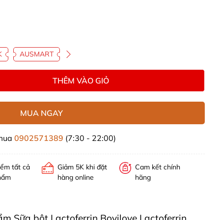
K
AUSMART
THÊM VÀO GIỎ
MUA NGAY
 mua
0902571389
(7:30 - 22:00)
iểm tất cả
Giảm 5K khi đặt
Cam kết chính
hẩm
hàng online
hãng
ẩm Sữa bột Lactoferrin Bovilove Lactoferrin