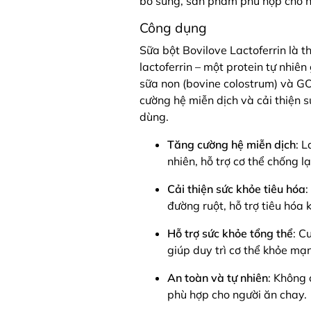
bổ sung, sản phẩm phù hợp cho nh
Công dụng
Sữa bột Bovilove Lactoferrin là 
lactoferrin – một protein tự nhiê
sữa non (bovine colostrum) và GO
cường hệ miễn dịch và cải thiện sứ
dùng.
Tăng cường hệ miễn dịch
: L
nhiên, hỗ trợ cơ thể chống lạ
Cải thiện sức khỏe tiêu hóa
:
đường ruột, hỗ trợ tiêu hóa
Hỗ trợ sức khỏe tổng thể
: C
giúp duy trì cơ thể khỏe mạ
An toàn và tự nhiên
: Không 
phù hợp cho người ăn chay.