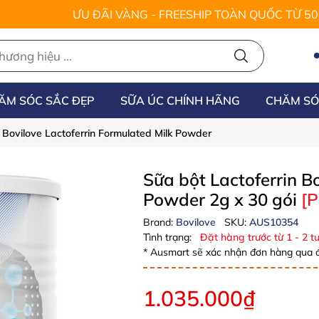
ƯU ĐÃI VÀNG - FREESHIP TOÀN QUỐC TỪ 5
ĂM SÓC SẮC ĐẸP
SỮA ÚC CHÍNH HÃNG
CHĂM SÓ
n Bovilove Lactoferrin Formulated Milk Powder
Sữa bột Lactoferrin B
Powder 2g x 30 gói
[P
Brand:
Bovilove
SKU:
AUS10354
Tình trạng:
Đặt hàng trước từ 1 - 2 tu
* Ausmart sẽ xác nhận đơn hàng qua đ
1.035.000₫