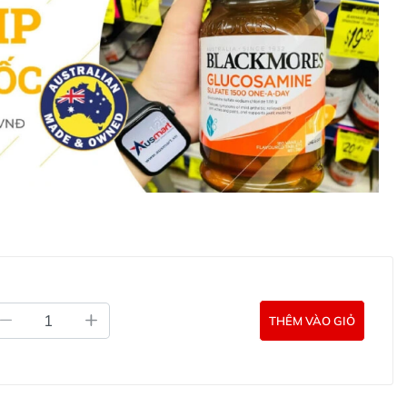
ẫn sử dụng và tham khảo ý kiến chuyên gia y tế để đảm
 giúp duy trì cơ thể khỏe mạnh và tràn đầy năng lượng.
vilove Lactoferrin Formulated Milk Powder ở
t Lactoferrin Bovilove Lactoferrin Formulated Milk
c liên hệ với các kênh tư vấn hỗ trợ khách hàng của
g Úc chính hãng
Commercial Pty Ltd (Australia)
:
0902.571.389
ản phẩm Lily Huỳnh
Đã duyệt nội dung
THÊM VÀO GIỎ