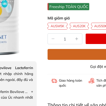
Freeship TOÀN QUỐC
Mã giảm giá
AUSM5K
AUS20K
AUS50
Gọi đặt
vilove Lactoferrin
t nhập chính hãng
ên ngoài, đầy đủ và
Giao hàng toàn
Tích đ
quốc
sản p
+
Sữa bột Lactoferrin Bovilove Lactoferrin Formulated Milk Powder
 của Úc nhanh nhất
Thông tin chi tiết về sản ph