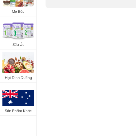
Trang Điểm Mắt
Bổ Khớp - Xương
Mẹ Bầu
Trang Điểm Môi
Bổ Não - Tim Mạch
Tẩy Trang - Toner
Canxi - Vitamin D
Dụng Cụ Trang Điểm
Sữa Úc
"Thực Phẩm Chức Năng Úc"
"Chăm Sóc Sắc Đẹp"
Hạt Dinh Dưỡng
Sản Phẩm Khác