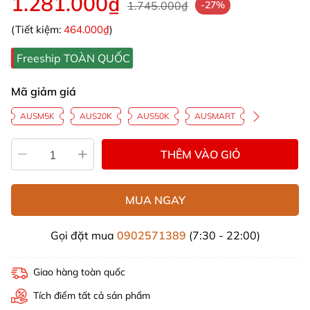
1.281.000₫
1.745.000₫
-27%
(Tiết kiệm:
464.000₫
)
Freeship TOÀN QUỐC
Mã giảm giá
AUSM5K
AUS20K
AUS50K
AUSMART
THÊM VÀO GIỎ
MUA NGAY
Gọi đặt mua
0902571389
(7:30 - 22:00)
Giao hàng toàn quốc
Tích điểm tất cả sản phẩm