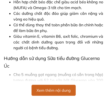
Hỗn hợp chất béo đặc chế giàu acid béo không no
(MUFA) và Omega-3 tốt cho tim mạch.
Các dưỡng chất độc đáo giúp giảm cân nặng và
vòng eo hiệu quả.
Có thể dùng thay thế toàn phần bữa ăn chính hoặc
để làm bữa ăn phụ.
Giàu vitamin E, vitamin B6, axít folic, chromium và
các chất dinh dưỡng quan trọng đối với những
người có bệnh tiểu đường.
Hướng dẫn sử dụng Sữa tiểu đường Glucerna
Úc
Cho 5 muỗng gạt ngang (muỗng có sẵn trong hộp)
tương đương với 52.1g sữa bột Glucerna vào 200
ml nước đun sôi để nguội , vừa khuấy đều cho đến
Xem thêm nội dung
khi bột tan hết
Nên dùng hết trong vòng 3 tuần sau khi mở nắp.