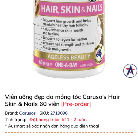
Viên uống đẹp da móng tóc Caruso's Hair
Skin & Nails 60 viên
[Pre-order]
Brand:
Carusos
SKU:
2719096
Tình trạng:
Đặt hàng trước từ 1 - 2 tuần
* Ausmart sẽ xác nhận đơn hàng qua điện thoại