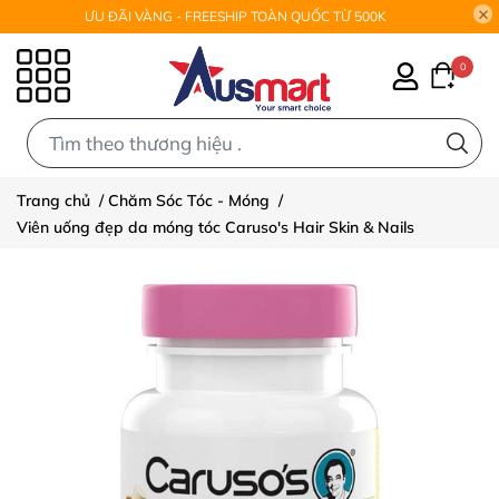
ƯU ĐÃI VÀNG - FREESHIP TOÀN QUỐC TỪ 500K
0
0
Trang chủ
/
Chăm Sóc Tóc - Móng
/
Viên uống đẹp da móng tóc Caruso's Hair Skin & Nails