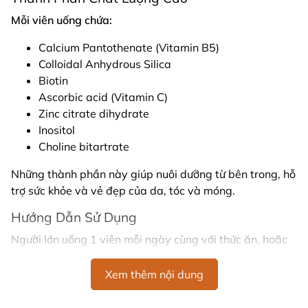
Mỗi viên uống chứa:
Calcium Pantothenate (Vitamin B5)
Colloidal Anhydrous Silica
Biotin
Ascorbic acid (Vitamin C)
Zinc citrate dihydrate
Inositol
Choline bitartrate
Những thành phần này giúp nuôi dưỡng từ bên trong, hỗ
trợ sức khỏe và vẻ đẹp của da, tóc và móng.
Hướng Dẫn Sử Dụng
Người lớn uống 1 viên mỗi ngày cùng với thức ăn, hoặc
theo lời khuyên của chuyên gia y tế.
Xem thêm nội dung
Đặc Điểm Sản Phẩm
Viên uống có hình dáng viên nang vừa phải, màu trắng