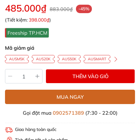
485.000₫
883.000₫
-45%
(Tiết kiệm:
398.000₫
)
Freeship TP.HCM
Mã giảm giá
AUSM5K
AUS20K
AUS50K
AUSMART
THÊM VÀO GIỎ
MUA NGAY
Gọi đặt mua
0902571389
(7:30 - 22:00)
Giao hàng toàn quốc