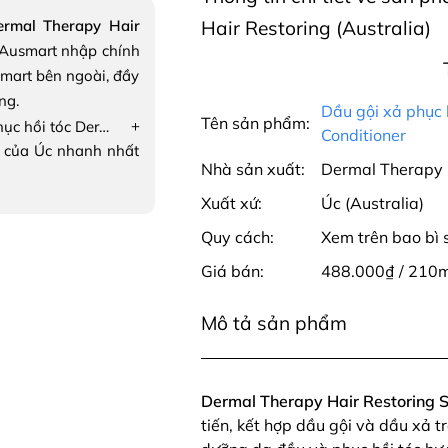
ermal Therapy Hair
Hair Restoring (Australia)
Ausmart nhập chính
mart bên ngoài, đầy
ng.
Dầu gội xả phục 
Tên sản phẩm:
+
Dầu gội xả phục hồi tóc Dermal Therapy Hair Restoring Shampoo & Conditioner
Conditioner
 của Úc nhanh nhất
Nhà sản xuất:
Dermal Therapy
Xuất xứ:
Úc (Australia)
Quy cách:
Xem trên bao bì
Giá bán:
488.000₫ / 210m
Mô tả sản phẩm
Dermal Therapy Hair Restoring 
tiến, kết hợp dầu gội và dầu xả 