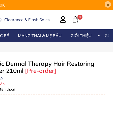
×
00K
0
Clearance & Flash Sales
C BÉ
MANG THAI & MẸ BẦU
GIỚI THIỆU
GÓC
r
óc Dermal Therapy Hair Restoring
er 210ml
[Pre-order]
60
ần
iện thoại