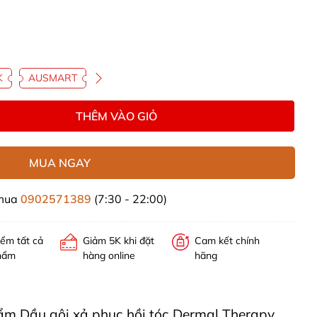
K
AUSMART
THÊM VÀO GIỎ
MUA NGAY
 mua
0902571389
(7:30 - 22:00)
iểm tất cả
Giảm 5K khi đặt
Cam kết chính
hẩm
hàng online
hãng
phẩm Dầu gội xả phục hồi tóc Dermal Therapy