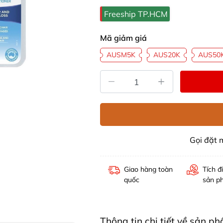
Freeship TP.HCM
Mã giảm giá
AUSM5K
AUS20K
AUS50
Gọi đặt
Giao hàng toàn
Tích đ
quốc
sản p
Thông tin chi tiết về sản 