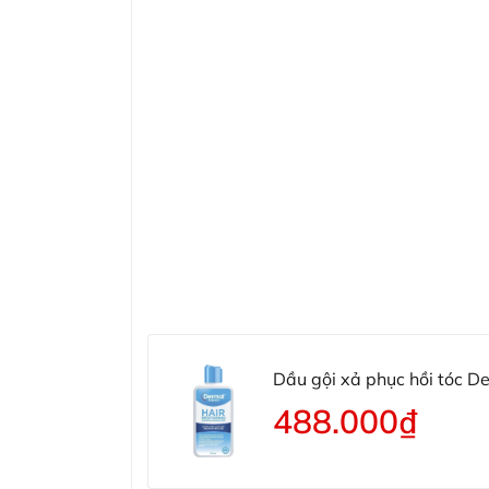
Dầu gội xả phục hồi tóc 
Conditioner
488.000₫