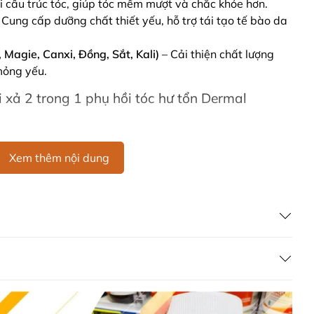
i cấu trúc tóc, giúp tóc mềm mượt và chắc khỏe hơn.
 Cung cấp dưỡng chất thiết yếu, hỗ trợ tái tạo tế bào da
 Magie, Canxi, Đồng, Sắt, Kali)
– Cải thiện chất lượng
mỏng yếu.
xả 2 trong 1 phụ hồi tóc hư tổn Dermal
sage nhẹ nhàng theo chuyển động tròn trong ít nhất
2
Xem thêm nội dung
 tóc nhẹ nhàng.
 quả tối ưu.
ermal Therapy để có kết quả tốt nhất.
xả phục hồi tóc Dermal Therapy
a
, tránh tiếp xúc trực tiếp với mắt.
tổn thương hoặc kích ứng.