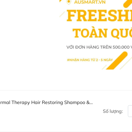
Ngừng sử dụng nếu xuất hiệ
Bảo quản nơi khô ráo, thoán
tủ lạnh để duy trì chất lượ
Dermal Therapy Hair Restoring S
diện, giúp làm sạch, nuôi dưỡng v
caffeine, vitamin và khoáng chất
mượt và tràn đầy sức sống.
Mua Dầu gội xả phục hồi t
Conditioner ở đâu?
Khách hàng có thể đặt mua Dầu g
tiếp trên website hoặc liên hệ vớ
Facebook Ausmart.au
| Hàn
Dermal Therapy Hair Restoring Shampoo &
Zalo Ausmart.au
| Ausmart 
Số lượng:
Điện thoại liên hệ đặt hàng
Thạc sĩ Điều dưỡng & Cố vấn s