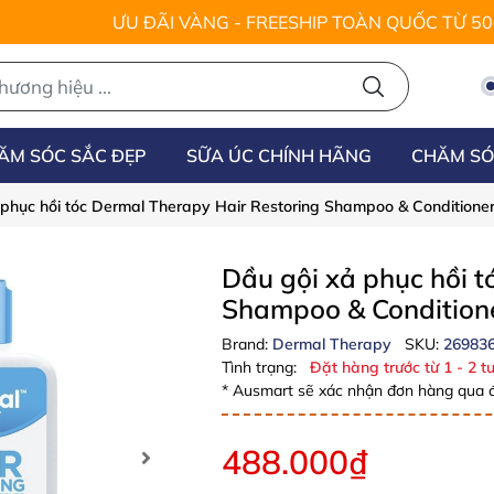
ƯU ĐÃI VÀNG - FREESHIP TOÀN QUỐC TỪ 5
ĂM SÓC SẮC ĐẸP
SỮA ÚC CHÍNH HÃNG
CHĂM SÓ
 phục hồi tóc Dermal Therapy Hair Restoring Shampoo & Conditione
Dầu gội xả phục hồi t
Shampoo & Condition
Brand:
Dermal Therapy
SKU:
26983
Tình trạng:
Đặt hàng trước từ 1 - 2 tu
* Ausmart sẽ xác nhận đơn hàng qua đ
488.000₫