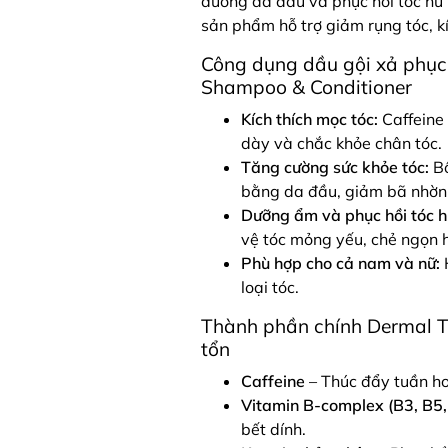
dưỡng da đầu và phục hồi tóc hư t
sản phẩm hỗ trợ giảm rụng tóc, k
Công dụng dầu gội xả phục 
Shampoo & Conditioner
Kích thích mọc tóc:
Caffeine 
dày và chắc khỏe chân tóc.
Tăng cường sức khỏe tóc:
Bổ
bằng da đầu, giảm bã nhờn 
Dưỡng ẩm và phục hồi tóc h
vệ tóc mỏng yếu, chẻ ngọn 
Phù hợp cho cả nam và nữ:
H
loại tóc.
Thành phần chính Dermal Th
tổn
Caffeine
– Thúc đẩy tuần ho
Vitamin B-complex (B3, B5,
bết dính.