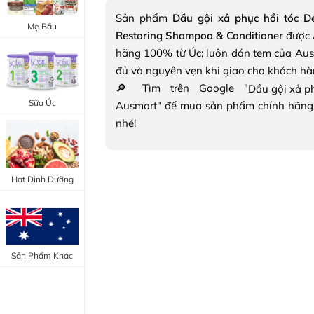
Trang Điểm Mắt
Sản phẩm
Dầu gội xả phục hồi tóc D
Bổ Khớp - Xương
Mẹ Bầu
Restoring Shampoo & Conditioner
được 
Trang Điểm Môi
Bổ Não - Tim Mạch
hãng 100% từ Úc; luôn dán tem của Aus
Tẩy Trang - Toner
đủ và nguyên vẹn khi giao cho khách hà
Canxi - Vitamin D
🔎 Tìm trên Google "
Dụng Cụ Trang Điểm
Sữa Úc
Ausmart" để mua sản phẩm chính hãng
"Thực Phẩm Chức Năng Úc"
nhé!
"Chăm Sóc Sắc Đẹp"
Hạt Dinh Dưỡng
Sản Phẩm Khác