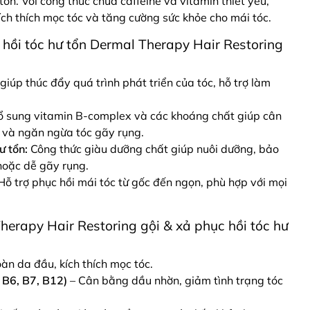
ổn. Với công thức chứa caffeine và vitamin thiết yếu,
ích thích mọc tóc và tăng cường sức khỏe cho mái tóc.
hồi tóc hư tổn Dermal Therapy Hair Restoring
giúp thúc đẩy quá trình phát triển của tóc, hỗ trợ làm
 sung vitamin B-complex và các khoáng chất giúp cân
và ngăn ngừa tóc gãy rụng.
ư tổn:
Công thức giàu dưỡng chất giúp nuôi dưỡng, bảo
hoặc dễ gãy rụng.
ỗ trợ phục hồi mái tóc từ gốc đến ngọn, phù hợp với mọi
erapy Hair Restoring gội & xả phục hồi tóc hư
àn da đầu, kích thích mọc tóc.
 B6, B7, B12)
– Cân bằng dầu nhờn, giảm tình trạng tóc