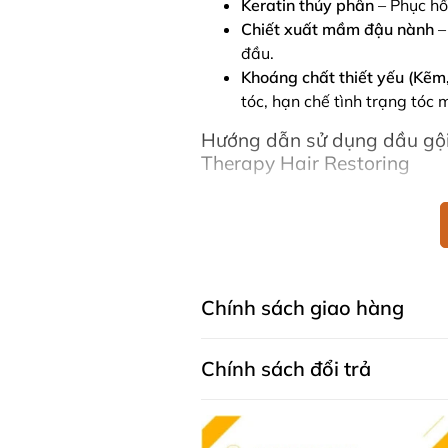
Keratin thủy phân
– Phục hồ
Chiết xuất mầm đậu nành
–
đầu.
Khoáng chất thiết yếu (Kẽm,
tóc, hạn chế tình trạng tóc 
Hướng dẫn sử dụng dầu gội 
Therapy Hair Restoring
Làm ướt tóc và da đầu.
Thoa một lượng vừa đủ, mas
phút
.
Xả sạch với nước và lau khô
Dùng hàng ngày để đạt hiệu
Chính sách giao hàng
Kết hợp với Serum phục hồi tóc D
Chính sách đổi trả
Lưu ý khi sử dụng dầu gội 
Sản phẩm
chỉ dùng ngoài d
Không dùng trên vùng da bị 