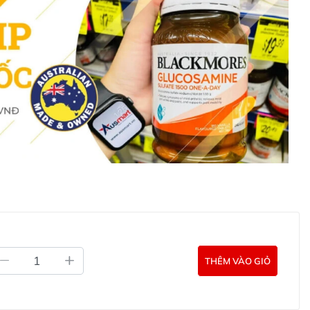
n dấu hiệu dị ứng, mẩn đỏ.
g mát, tránh ánh nắng trực tiếp.
Có thể bảo quản trong
ng sản phẩm.
hampoo & Conditioner là giải pháp chăm sóc tóc toàn
à phục hồi mái tóc hư tổn. Với công thức tiên tiến chứa
 thiết yếu, sản phẩm mang đến mái tóc chắc khỏe, suôn
óc Dermal Therapy Hair Restoring Shampoo &
ội xả phục hồi tóc Dermal Therapy Hair Restoring trực
i các kênh tư vấn hỗ trợ khách hàng của Ausmart tại:
g Úc chính hãng
Commercial Pty Ltd (Australia)
:
0902.571.389
THÊM VÀO GIỎ
ản phẩm Lily Huỳnh
Đã duyệt nội dung