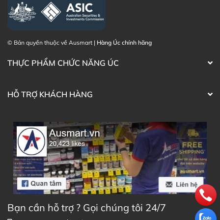
Hãy thêm Silicea Ultra One a Day vào chế độ chăm sóc
sức khỏe hàng ngày của bạn để luôn rạng rỡ và tự tin!
© Bản quyền thuộc về Ausmart |
Hàng Úc chính hãng
Thông tin Sản phẩm chi tiết bằng Tiếng
THỰC PHẨM CHỨC NĂNG ÚC
Anh (Nguồn: Chemist Warehouse Australia)
HỖ TRỢ KHÁCH HÀNG
Mua Viên uống Silicea Ultra One a Day đẹp da
móng tóc ở đâu?
Khách hàng có thể đặt mua Viên uống Silicea Ultra One
a Day đẹp da móng tóc trực tiếp trên website hoặc liên
hệ với các kênh tư vấn hỗ trợ khách hàng của Ausmart
tại:
Facebook Ausmart.au
| Hàng Úc chính hãng
Bạn cần hỗ trợ ? Gọi chúng tôi 24/7
Zalo Ausmart.au
| Ausmart Commercial Pty Ltd