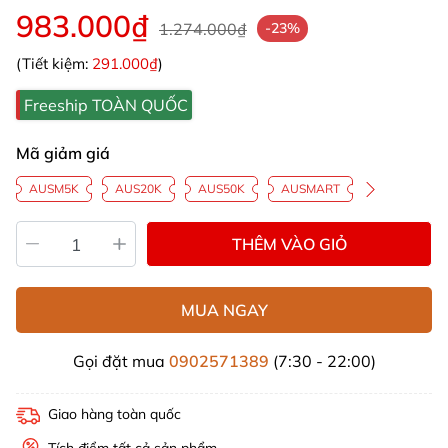
983.000₫
1.274.000₫
-23%
(Tiết kiệm:
291.000₫
)
Freeship TOÀN QUỐC
Mã giảm giá
AUSM5K
AUS20K
AUS50K
AUSMART
THÊM VÀO GIỎ
MUA NGAY
Gọi đặt mua
0902571389
(7:30 - 22:00)
Giao hàng toàn quốc