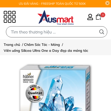
ƯU ĐÃI VÀNG - FREESHIP TOÀN QUỐC TỪ 500K
0
0
Trang chủ
/
Chăm Sóc Tóc - Móng
/
Viên uống Silicea Ultra One a Day đẹp da móng tóc