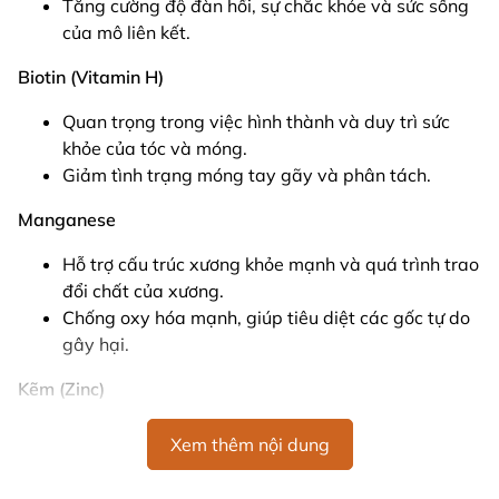
Tăng cường độ đàn hồi, sự chắc khỏe và sức sống
của mô liên kết.
Biotin (Vitamin H)
Quan trọng trong việc hình thành và duy trì sức
khỏe của tóc và móng.
Giảm tình trạng móng tay gãy và phân tách.
Manganese
Hỗ trợ cấu trúc xương khỏe mạnh và quá trình trao
đổi chất của xương.
Chống oxy hóa mạnh, giúp tiêu diệt các gốc tự do
gây hại.
Kẽm (Zinc)
Duy trì cấu trúc da và hỗ trợ điều trị mụn.
Xem thêm nội dung
Thúc đẩy quá trình làm lành vết thương nhỏ và
duy trì làn da khỏe mạnh