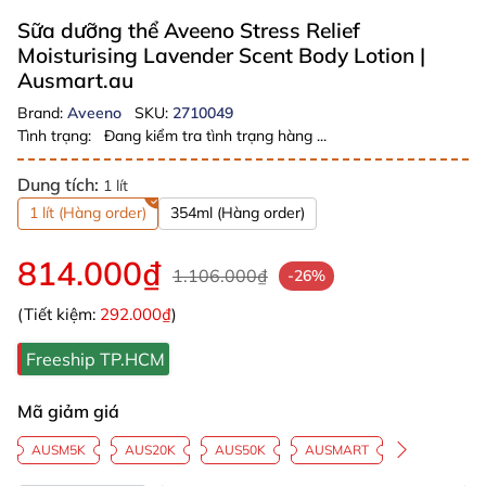
Sữa dưỡng thể Aveeno Stress Relief
Moisturising Lavender Scent Body Lotion
|
Ausmart.au
Brand:
Aveeno
SKU:
2710049
Tình trạng:
Đang kiểm tra tình trạng hàng ...
Dung tích:
1 lít
1 lít (Hàng order)
354ml (Hàng order)
814.000₫
1.106.000₫
-26%
(Tiết kiệm:
292.000₫
)
Freeship TP.HCM
Mã giảm giá
AUSM5K
AUS20K
AUS50K
AUSMART