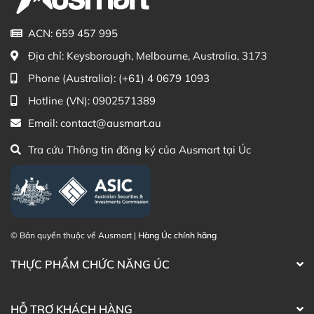
Zalo Ausmart.au
| Ausmart Commercial Pty Ltd
(Australia)
ACN: 659 457 995
Điện thoại liên hệ đặt hàng:
0902.571.389
Địa chỉ:
Keysborough, Melbourne, Australia, 3173
Phone (Australia):
(+61) 4 0679 1093
Thạc sĩ Điều dưỡng & Cố vấn sản
Đã duyệt nội
phẩm Lily Huỳnh
dung
Hotline (VN):
0902571389
Email:
contact@ausmart.au
Tra cứu Thông tin đăng ký của Ausmart tại Úc
© Bản quyền thuộc về Ausmart |
Hàng Úc chính hãng
THỰC PHẨM CHỨC NĂNG ÚC
HỖ TRỢ KHÁCH HÀNG