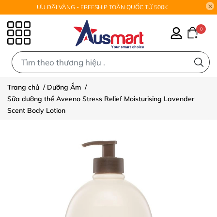
ƯU ĐÃI VÀNG - FREESHIP TOÀN QUỐC TỪ 500K
0
0
Trang chủ
/
Dưỡng Ẩm
/
Sữa dưỡng thể Aveeno Stress Relief Moisturising Lavender
Scent Body Lotion