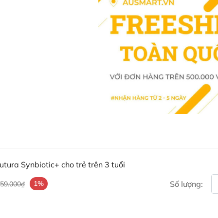
thế cho các loại thuốc chữa bệnh
cơ địa của từng người.
Thông tin Sản phẩm chi ti
Warehouse Australia)
Mua Sữa Aptamil Úc số 4 Pro
Khách hàng có thể đặt mua Sữa Ap
tuổi trực tiếp trên website hoặc 
Ausmart tại:
tura Synbiotic+ cho trẻ trên 3 tuổi
Facebook Ausmart.au
| Hàn
Zalo Ausmart.au
| Ausmart 
1%
Số lượng:
559.000₫
Điện thoại liên hệ đặt hàng