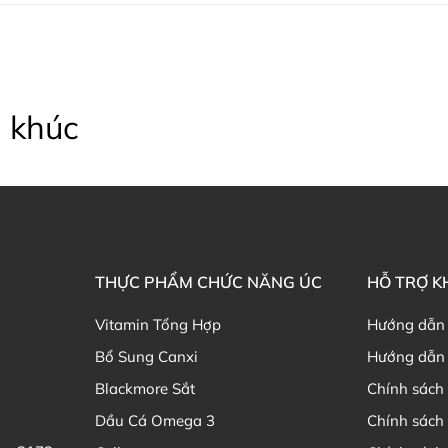
Thạc sĩ Điều dưỡng & Cố vấn s
 khúc
THỰC PHẨM CHỨC NĂNG ÚC
HỖ TRỢ 
Vitamin Tổng Hợp
Hướng dẫn
Bổ Sung Canxi
Hướng dẫn 
Blackmore Sắt
Chính sách 
Dầu Cá Omega 3
Chính sách