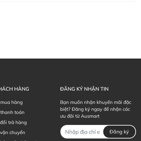
ản phẩm Lily Huỳnh
Đã duyệt nội dung
KHÁCH HÀNG
ĐĂNG KÝ NHẬN TIN
 mua hàng
Bạn muốn nhận khuyến mãi đặc
biệt? Đăng ký ngay để nhận các
thanh toán
ưu đãi từ Ausmart
đổi trả hàng
Đăng ký
 vận chuyển