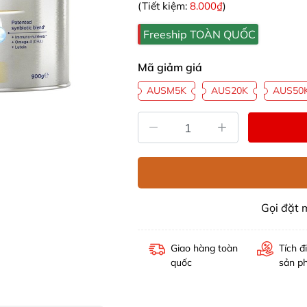
(Tiết kiệm:
8.000₫
)
Freeship TOÀN QUỐC
Mã giảm giá
AUSM5K
AUS20K
AUS50
Gọi đặt
Giao hàng toàn
Tích đ
quốc
sản p