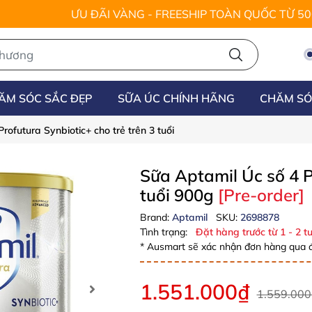
ƯU ĐÃI VÀNG - FREESHIP TOÀN QUỐC TỪ 5
ĂM SÓC SẮC ĐẸP
SỮA ÚC CHÍNH HÃNG
CHĂM SÓ
rofutura Synbiotic+ cho trẻ trên 3 tuổi
Sữa Aptamil Úc số 4 P
tuổi 900g
[Pre-order]
Brand:
Aptamil
SKU:
2698878
Tình trạng:
Đặt hàng trước từ 1 - 2 tu
* Ausmart sẽ xác nhận đơn hàng qua đ
1.551.000₫
1.559.000