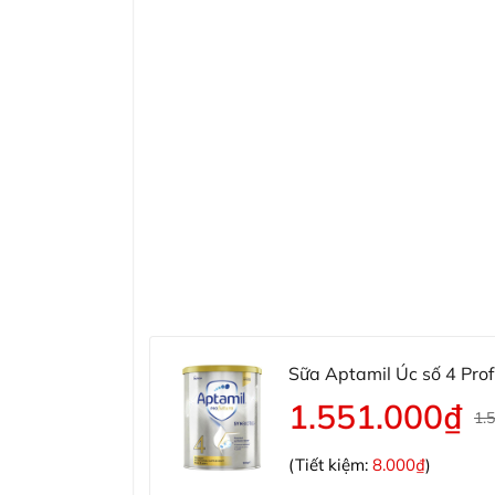
Sữa Aptamil Úc số 4 Profu
1.551.000₫
1.
(Tiết kiệm:
8.000₫
)