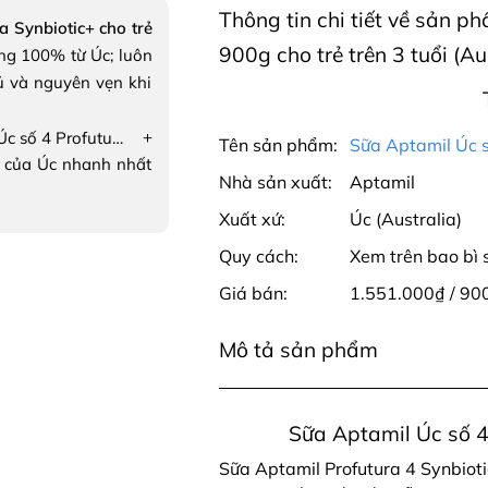
Thông tin chi tiết về sản p
a Synbiotic+ cho trẻ
900g cho trẻ trên 3 tuổi (Au
g 100% từ Úc; luôn
ủ và nguyên vẹn khi
+
Sữa Aptamil Úc số 4 Profutura Synbiotic+ cho trẻ trên 3 tuổi
Tên sản phẩm:
Sữa Aptamil Úc số
 của Úc nhanh nhất
Nhà sản xuất:
Aptamil
Xuất xứ:
Úc (Australia)
Quy cách:
Xem trên bao bì
Giá bán:
1.551.000₫ / 90
Mô tả sản phẩm
Sữa Aptamil Úc số 4 
Sữa Aptamil Profutura 4 Synbioti