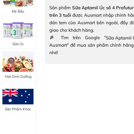
Trang Điểm Mắt
Sản phẩm
Sữa Aptamil Úc số 4 Profutur
Bổ Khớp - Xương
Mẹ Bầu
trên 3 tuổi
được Ausmart nhập chính hãn
Trang Điểm Môi
Bổ Não - Tim Mạch
dán tem của Ausmart bên ngoài, đầy đ
Tẩy Trang - Toner
giao cho khách hàng.
Canxi - Vitamin D
🔎 Tìm trên Google "
Dụng Cụ Trang Điểm
Sữa Úc
Ausmart" để mua sản phẩm chính hãng
"Thực Phẩm Chức Năng Úc"
nhé!
"Chăm Sóc Sắc Đẹp"
Hạt Dinh Dưỡng
Sản Phẩm Khác