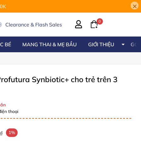
×
00K
0
Clearance & Flash Sales
C BÉ
MANG THAI & MẸ BẦU
GIỚI THIỆU
GÓC
rofutura Synbiotic+ cho trẻ trên 3
ần
iện thoại
₫
1%