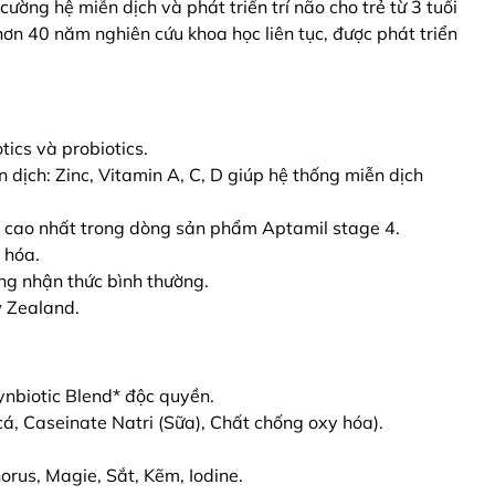
cường hệ miễn dịch và phát triển trí não cho trẻ từ 3 tuổi
ơn 40 năm nghiên cứu khoa học liên tục, được phát triển
tics và probiotics.
dịch: Zinc, Vitamin A, C, D giúp hệ thống miễn dịch
ao nhất trong dòng sản phẩm Aptamil stage 4.
 hóa.
ăng nhận thức bình thường.
 Zealand.
ynbiotic Blend* độc quyền.
 Caseinate Natri (Sữa), Chất chống oxy hóa).
rus, Magie, Sắt, Kẽm, Iodine.