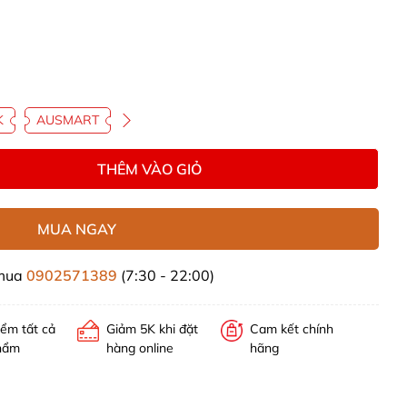
K
AUSMART
THÊM VÀO GIỎ
MUA NGAY
 mua
0902571389
(7:30 - 22:00)
iểm tất cả
Giảm 5K khi đặt
Cam kết chính
hẩm
hàng online
hãng