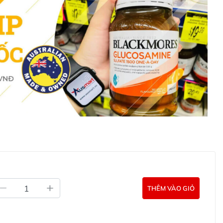
 khác. Kết quả của sản phẩm sẽ phụ thuộc vào thể trạng
ết bằng Tiếng Anh (Nguồn: Chemist
futura Synbiotic+ cho trẻ trên 3 tuổi ở đâu?
tamil Úc số 4 Profutura Synbiotic+ 900g cho trẻ trên 3
liên hệ với các kênh tư vấn hỗ trợ khách hàng của
g Úc chính hãng
Commercial Pty Ltd (Australia)
THÊM VÀO GIỎ
:
0902.571.389