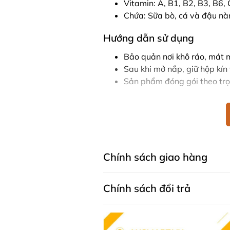
Vitamin: A, B1, B2, B3, B6, C
Chứa: Sữa bò, cá và đậu nà
Hướng dẫn sử dụng
Bảo quản nơi khô ráo, mát m
Sau khi mở nắp, giữ hộp kín
Sản phẩm đóng gói theo trọ
Lưu ý
Sản phẩm này là thức ăn bổ 
dinh dưỡng khi trẻ không đủ
Khuyến khích trẻ uống nước
Chính sách giao hàng
Không thích hợp cho trẻ dưới
Sữa Aptamil Profutura 4 Synbiotic
Chính sách đổi trả
hỗ trợ toàn diện cho sự phát triển
và nguyên liệu chất lượng cao, đâ
* Lưu ý: Các sản phẩm là thực p