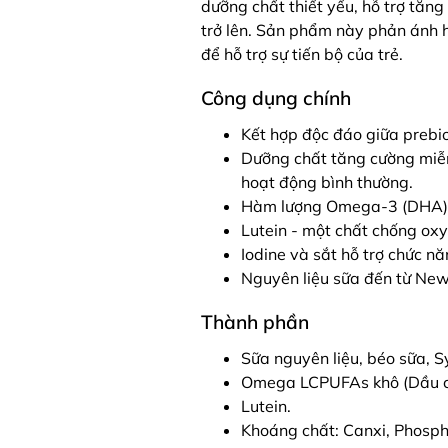
dưỡng chất thiết yếu, hỗ trợ tăng 
trở lên. Sản phẩm này phản ánh h
để hỗ trợ sự tiến bộ của trẻ.
Công dụng chính
Kết hợp độc đáo giữa prebio
Dưỡng chất tăng cường miễn 
hoạt động bình thường.
Hàm lượng Omega-3 (DHA) c
Lutein - một chất chống oxy
Iodine và sắt hỗ trợ chức n
Nguyên liệu sữa đến từ New
Thành phần
Sữa nguyên liệu, béo sữa, S
Omega LCPUFAs khô (Dầu cá,
Lutein.
Khoáng chất: Canxi, Phospho