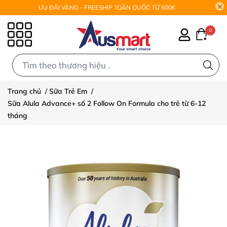
ƯU ĐÃI VÀNG - FREESHIP TOÀN QUỐC TỪ 500K
0
0
Trang chủ
/
Sữa Trẻ Em
/
Sữa Alula Advance+ số 2 Follow On Formula cho trẻ từ 6-12
tháng