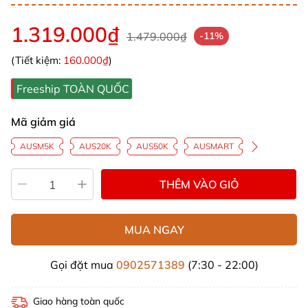
1.319.000₫
1.479.000₫
-11%
(Tiết kiệm:
160.000₫
)
Freeship TOÀN QUỐC
Mã giảm giá
AUSM5K
AUS20K
AUS50K
AUSMART
THÊM VÀO GIỎ
MUA NGAY
Gọi đặt mua
0902571389
(7:30 - 22:00)
Giao hàng toàn quốc