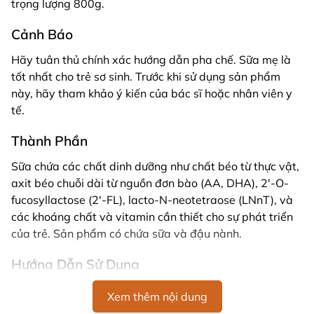
trọng lượng 800g.
Cảnh Báo
Hãy tuân thủ chính xác hướng dẫn pha chế. Sữa mẹ là
tốt nhất cho trẻ sơ sinh. Trước khi sử dụng sản phẩm
này, hãy tham khảo ý kiến của bác sĩ hoặc nhân viên y
tế.
Thành Phần
Sữa chứa các chất dinh dưỡng như chất béo từ thực vật,
axit béo chuỗi dài từ nguồn đơn bào (AA, DHA), 2'-O-
fucosyllactose (2'-FL), lacto-N-neotetraose (LNnT), và
các khoáng chất và vitamin cần thiết cho sự phát triển
của trẻ. Sản phẩm có chứa sữa và đậu nành.
Hướng Dẫn Sử Dụng
Bảo quản hộp sữa nơi khô ráo, thoáng mát (ví dụ:
Xem thêm nội dung
trong tủ bếp).