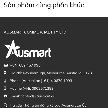
trên website hoặc liên hệ với các kênh tư vấn hỗ trợ
Sản phẩm cùng phân khúc
khách hàng của Ausmart tại:
Facebook Ausmart.au
| Hàng Úc chính hãng
Zalo Ausmart.au
| Ausmart Commercial Pty Ltd
(Australia)
AUSMART COMMERCIAL PTY LTD
Điện thoại liên hệ đặt hàng:
0902.571.389
Thạc sĩ Điều dưỡng & Cố vấn sản
Đã duyệt nội
phẩm Lily Huỳnh
dung
ACN: 659 457 995
Địa chỉ:
Keysborough, Melbourne, Australia, 3173
Phone (Australia):
(+61) 4 0679 1093
Hotline (VN):
0902571389
Email:
contact@ausmart.au
Tra cứu Thông tin đăng ký của Ausmart tại Úc