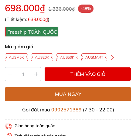
698.000₫
1.336.000₫
-48%
(Tiết kiệm:
638.000₫
)
Freeship TOÀN QUỐC
Mã giảm giá
AUSM5K
AUS20K
AUS50K
AUSMART
THÊM VÀO GIỎ
MUA NGAY
Gọi đặt mua
0902571389
(7:30 - 22:00)
Giao hàng toàn quốc