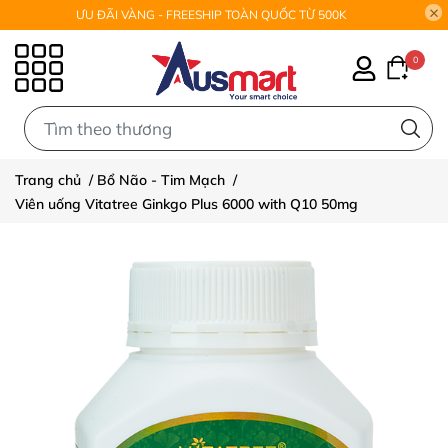
ƯU ĐÃI VÀNG - FREESHIP TOÀN QUỐC TỪ 500K
0
0
Trang chủ
/
Bổ Não - Tim Mạch
/
Viên uống Vitatree Ginkgo Plus 6000 with Q10 50mg