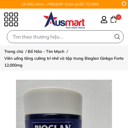
ƯU ĐÃI VÀNG - FREESHIP TOÀN QUỐC TỪ 500K
0
0
Trang chủ
/
Bổ Não - Tim Mạch
/
Viên uống tăng cường trí nhớ và tập trung Bioglan Ginkgo Forte
12,000mg