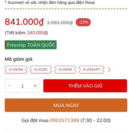
* Ausmart sẽ xác nhận đơn hàng qua điện thoại
841.000₫
1.081.000₫
-22%
(Tiết kiệm:
240.000₫
)
Freeship TOÀN QUỐC
Mã giảm giá
AUSM5K
AUS20K
AUS50K
AUSMART
THÊM VÀO GIỎ
MUA NGAY
Gọi đặt mua
0902571389
(7:30 - 22:00)