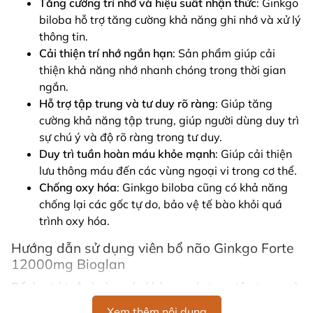
Tăng cường trí nhớ và hiệu suất nhận thức
: Ginkgo
biloba hỗ trợ tăng cường khả năng ghi nhớ và xử lý
thông tin.
Cải thiện trí nhớ ngắn hạn
: Sản phẩm giúp cải
thiện khả năng nhớ nhanh chóng trong thời gian
ngắn.
Hỗ trợ tập trung và tư duy rõ ràng
: Giúp tăng
cường khả năng tập trung, giúp người dùng duy trì
sự chú ý và độ rõ ràng trong tư duy.
Duy trì tuần hoàn máu khỏe mạnh
: Giúp cải thiện
lưu thông máu đến các vùng ngoại vi trong cơ thể.
Chống oxy hóa
: Ginkgo biloba cũng có khả năng
chống lại các gốc tự do, bảo vệ tế bào khỏi quá
trình oxy hóa.
Hướng dẫn sử dụng viên bổ não Ginkgo Forte
12000mg Bioglan
Để duy trì tuần hoàn máu khỏe mạnh, tang tập trung và
trí nhớ, người lớn: Uống 1 viên mỗi ngày hoặc theo chỉ
Xem thêm nội dung