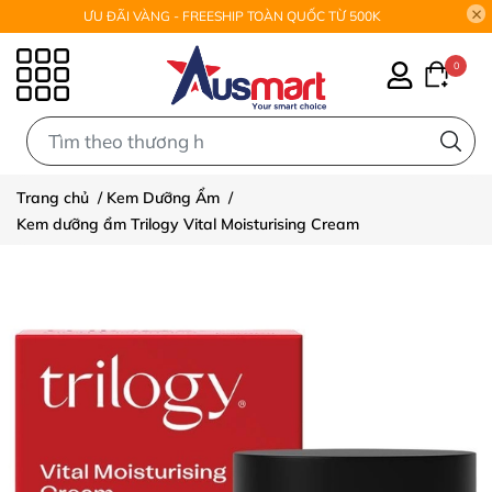
ƯU ĐÃI VÀNG - FREESHIP TOÀN QUỐC TỪ 500K
0
0
Trang chủ
/
Kem Dưỡng Ẩm
/
Kem dưỡng ẩm Trilogy Vital Moisturising Cream