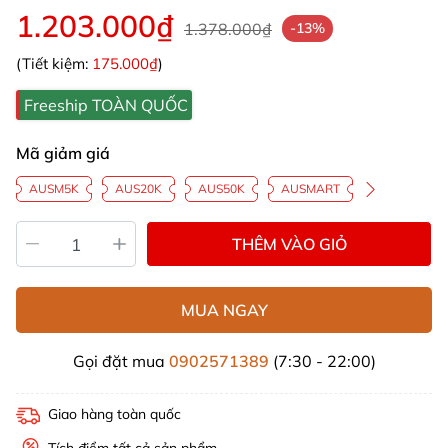
1.203.000₫
1.378.000₫
-13%
(Tiết kiệm:
175.000₫
)
Freeship TOÀN QUỐC
Mã giảm giá
AUSM5K
AUS20K
AUS50K
AUSMART
THÊM VÀO GIỎ
MUA NGAY
Gọi đặt mua
0902571389
(7:30 - 22:00)
Giao hàng toàn quốc