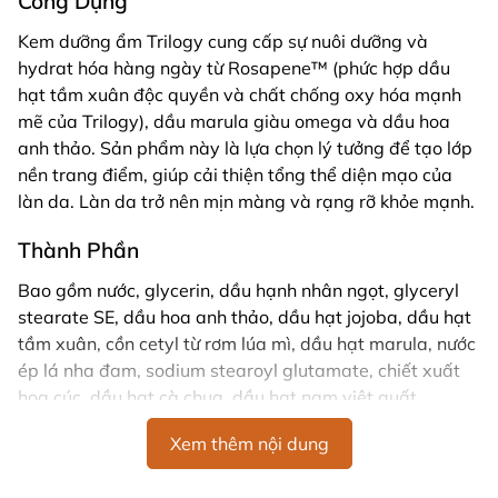
Công Dụng
Kem dưỡng ẩm Trilogy cung cấp sự nuôi dưỡng và
hydrat hóa hàng ngày từ Rosapene™ (phức hợp dầu
hạt tầm xuân độc quyền và chất chống oxy hóa mạnh
mẽ của Trilogy), dầu marula giàu omega và dầu hoa
anh thảo. Sản phẩm này là lựa chọn lý tưởng để tạo lớp
nền trang điểm, giúp cải thiện tổng thể diện mạo của
làn da. Làn da trở nên mịn màng và rạng rỡ khỏe mạnh.
Thành Phần
Bao gồm nước, glycerin, dầu hạnh nhân ngọt, glyceryl
stearate SE, dầu hoa anh thảo, dầu hạt jojoba, dầu hạt
tầm xuân, cồn cetyl từ rơm lúa mì, dầu hạt marula, nước
ép lá nha đam, sodium stearoyl glutamate, chiết xuất
hoa cúc, dầu hạt cà chua, dầu hạt nam việt quất,
lycopene, dầu quả acai, chiết xuất yến mạch, dầu hạt
Xem thêm nội dung
cà rốt, dầu hạt hướng dương, tocopheryl acetate
(vitamin E), chiết xuất lá hương thảo, và các thành phần