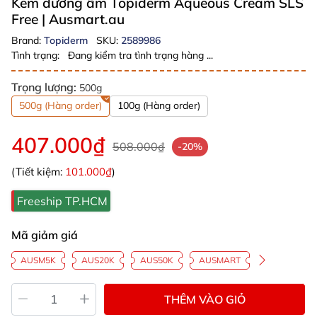
Kem dưỡng ẩm Topiderm Aqueous Cream SLS
Free
| Ausmart.au
Brand:
Topiderm
SKU:
2589986
Tình trạng:
Đang kiểm tra tình trạng hàng ...
Trọng lượng:
500g
500g (Hàng order)
100g (Hàng order)
407.000₫
508.000₫
-20%
(Tiết kiệm:
101.000₫
)
Freeship TP.HCM
Mã giảm giá
AUSM5K
AUS20K
AUS50K
AUSMART
THÊM VÀO GIỎ