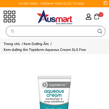
ƯU ĐÃI VÀNG - FREESHIP TOÀN QUỐC TỪ 500K
0
0
Trang chủ
/
Kem Dưỡng Ẩm
/
Kem dưỡng ẩm Topiderm Aqueous Cream SLS Free