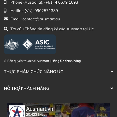
Nước
,
parafin mềm trắng
,
cetostearyl alcohol
,
Phone (Australia):
(+61) 4 0679 1093
parafin lỏng nhẹ
,
ceteareth 20
,
phenoxyethanol
.
Hotline (VN):
0902571389
Hướng dẫn sử dụng Kem dưỡng ẩm Topiderm
Email:
contact@ausmart.au
Aqueous Cream
Tra cứu Thông tin đăng ký của Ausmart tại Úc
Làm kem dưỡng ẩm
: Massage nhẹ nhàng kem vào
da càng thường xuyên càng tốt.
Sử dụng như chất thay thế xà phòng
: Ướt da trước
khi sử dụng, thoa kem một cách thoải mái, sau đó
nhẹ nhàng rửa sạch và vỗ khô da. Tránh tiếp xúc
© Bản quyền thuộc về Ausmart |
Hàng Úc chính hãng
với mắt và da đang rỉ nước.
THỰC PHẨM CHỨC NĂNG ÚC
Chỉ dẫn bảo quản
Bảo quản ở nơi khô ráo, mát mẻ dưới 30°C. Không
HỖ TRỢ KHÁCH HÀNG
đông lạnh.