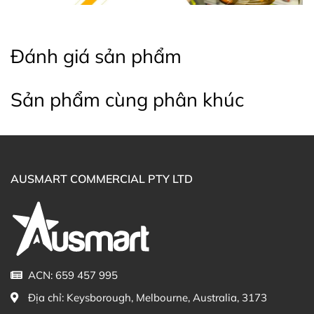
Đánh giá sản phẩm
Sản phẩm cùng phân khúc
AUSMART COMMERCIAL PTY LTD
Công dụng của Kem Topiderm Aqueous Cream
Loại da phù hợp
Thích hợp cho da khô và da nhạy cảm.
ACN: 659 457 995
Thành phần Kem Topiderm Aqueous Cream
SLS Free
Địa chỉ:
Keysborough, Melbourne, Australia, 3173