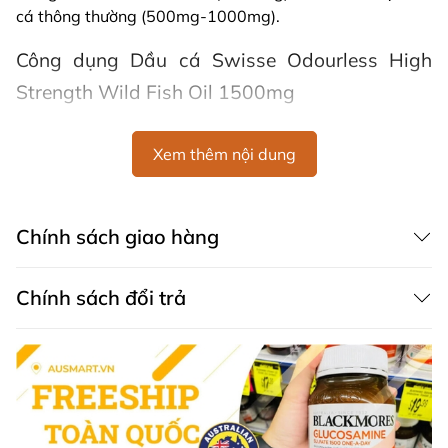
cá thông thường (500mg-1000mg).
Công dụng Dầu cá Swisse Odourless High
Strength Wild Fish Oil 1500mg
Dầu cá Swisse
có tác dụng như thế nào đối với sức khoẻ
của tiêu dùng, hay cùng điểm qua những công dụng của
Xem thêm nội dung
viên uống Swisse fish oil như bên dưới nhé:
Bổ sung EPA và DHA thuần khiết cho cơ thể.
Chính sách giao hàng
Tăng cường và nâng cao sức khoẻ của hệ thống
tim mạch
Giúp duy trì lipid máu và hàm lượng cholesterol ổn
Chính sách đổi trả
định.
Tăng cường sức khoẻ của hệ thần kinh.
Tăng cường sức khoẻ đôi mắt, hạn chế và ngăn
ngừa các bệnh về mắt.
Hỗ trợ ổn định tâm trạng, giảm căng thẳng, mệt
mỏi.