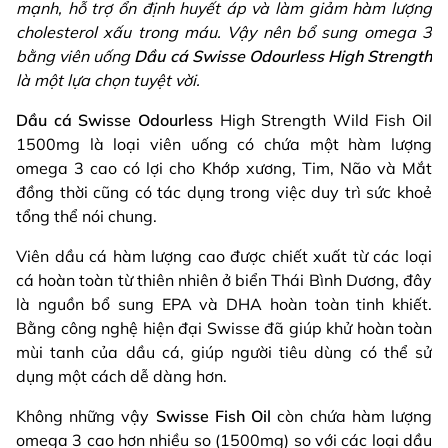
mạnh, hỗ trợ ổn định huyết áp và làm giảm hàm lượng
cholesterol xấu trong máu. Vậy nên bổ sung omega 3
bằng viên uống
Dầu cá Swisse Odourless High Strength
là một lựa chọn tuyệt vời.
Dầu cá Swisse Odourless
High Strength Wild Fish Oil
1500mg là loại viên uống có chứa một hàm lượng
omega 3 cao có lợi cho Khớp xương, Tim, Não và Mắt
đồng thời cũng có tác dụng trong việc duy trì sức khoẻ
tổng thể nói chung.
Viên dầu cá hàm lượng cao được chiết xuất từ các loại
cá hoàn toàn từ thiên nhiên ở biển Thái Bình Dương, đây
là nguồn bổ sung EPA và DHA hoàn toàn tinh khiết.
Bằng công nghệ hiện đại Swisse đã giúp khử hoàn toàn
mùi tanh của dầu cá, giúp người tiêu dùng có thể sử
dụng một cách dễ dàng hơn.
Không những vậy
Swisse Fish Oil
còn chứa hàm lượng
omega 3 cao hơn nhiều so (1500mg) so với các loại dầu