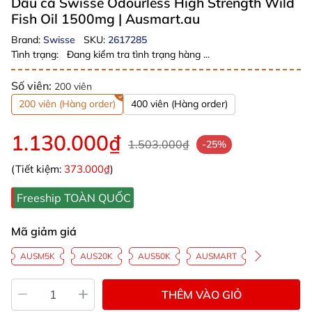
Dầu cá Swisse Odourless High Strength Wild
Fish Oil 1500mg
| Ausmart.au
Brand:
Swisse
SKU:
2617285
Tình trạng:
Đang kiểm tra tình trạng hàng ...
Số viên:
200 viên
200 viên (Hàng order)
400 viên (Hàng order)
1.130.000₫
1.503.000₫
-25%
(Tiết kiệm:
373.000₫
)
Freeship TOÀN QUỐC
Mã giảm giá
AUSM5K
AUS20K
AUS50K
AUSMART
THÊM VÀO GIỎ