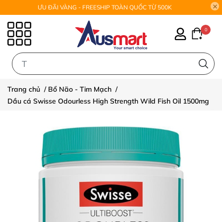
ƯU ĐÃI VÀNG - FREESHIP TOÀN QUỐC TỪ 500K
0
0
Trang chủ
/
Bổ Não - Tim Mạch
/
Dầu cá Swisse Odourless High Strength Wild Fish Oil 1500mg