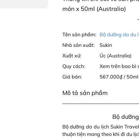
món x 50ml (Australia)
Tên sản phẩm:
Bộ dưỡng da du l
Nhà sản xuất:
Sukin
Xuất xứ:
Úc (Australia)
Quy cách:
Xem trên bao bì
Giá bán:
567.000₫ / 50ml
Mô tả sản phẩm
Bộ dưỡng 
Bộ dưỡng da du lịch Sukin Travel
thuận tiện mang theo khi đi du lị