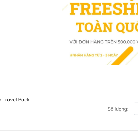
Citrus Nobilis (Mandarin O
Vanillin, Vanilla Planifolia
Linalool*. * Natural componen
Kem Dưỡng Ẩm Du Lịch Suk
Leaf Juice, Sesamum Indicu
Alcohol, Ceteareth-20, Ros
Seed Butter, Butyrospermu
Seed Oil, Persea Gratissi
Tocopherol (Vitamin E), Equ
Extract (Burdock), Urtica D
Peel Oil, Citrus Nobilis
(Lavender) Oil, Vanillin, Van
Seed Extract, Phenoxyetha
component of essential oils.
n Travel Pack
Dầu gội và dầu xả Sukin
Số lượng:
Barbadensis Leaf Juice, C
(Sesame) Seed Oil, Glycer
Arvense Extract (Horsetail
(Nettle) Leaf Extract, Citru