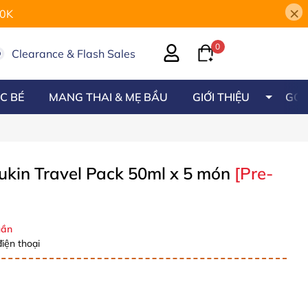
×
00K
0
Clearance & Flash Sales
C BÉ
MANG THAI & MẸ BẦU
GIỚI THIỆU
GÓC
ukin Travel Pack 50ml x 5 món
[Pre-
ần
iện thoại