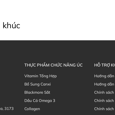
Orange) Peel Oil, Lavandu
(Vitamin E), Isopropyl Al
Limonene*, Linalool*. *Natur
 khúc
Sữa tắm Sukin Signatur
Barbadensis Leaf Juice, 
Pentaerythrityl Tetraste
Simmondsia Chinensis (J
Tocopherol (Vitamin E),
(Chamomile), Yucca Schidi
Flower Extract, Citrus Tan
THỰC PHẨM CHỨC NĂNG ÚC
HỖ TRỢ 
Orange) Peel Oil, Lavandula 
Fruit Extract, Phenoxyeth
Vitamin Tổng Hợp
Hướng dẫn
component of essential oils.
Bổ Sung Canxi
Hướng dẫn 
Hướng dẫn bảo quản Bộ dưỡ
Blackmore Sắt
Chính sách 
Bảo quản nơi khô ráo thoáng
Dầu Cá Omega 3
Chính sách
Tránh xa tầm tay trẻ em.
ia, 3173
Collagen
Chính sách 