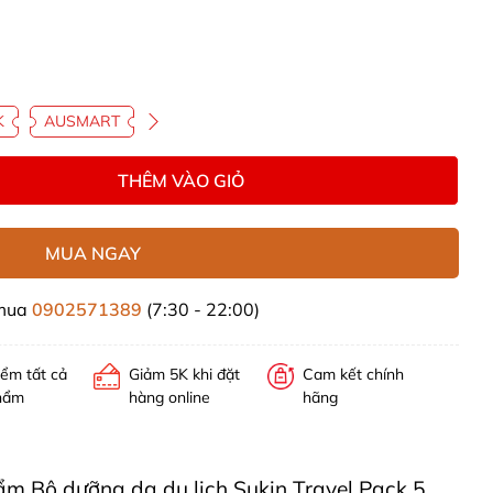
K
AUSMART
THÊM VÀO GIỎ
MUA NGAY
 mua
0902571389
(7:30 - 22:00)
iểm tất cả
Giảm 5K khi đặt
Cam kết chính
hẩm
hàng online
hãng
hẩm Bộ dưỡng da du lịch Sukin Travel Pack 5