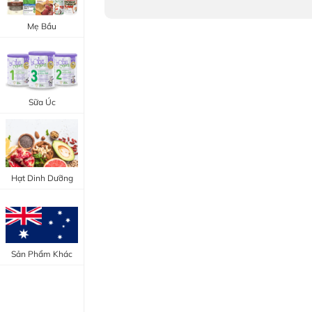
Trang Điểm Mắt
Bổ Khớp - Xương
Mẹ Bầu
Trang Điểm Môi
Bổ Não - Tim Mạch
Tẩy Trang - Toner
Canxi - Vitamin D
Dụng Cụ Trang Điểm
Sữa Úc
"Thực Phẩm Chức Năng Úc"
"Chăm Sóc Sắc Đẹp"
Hạt Dinh Dưỡng
Sản Phẩm Khác