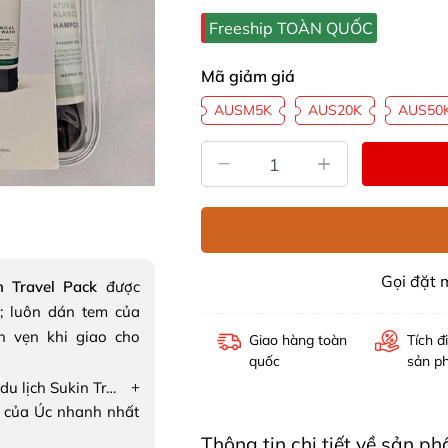
Freeship TOÀN QUỐC
Mã giảm giá
AUSM5K
AUS20K
AUS50
Gọi đặt
n Travel Pack
được
; luôn dán tem của
n vẹn khi giao cho
Giao hàng toàn
Tích đ
quốc
sản p
+
Bộ dưỡng da du lịch Sukin Travel Pack
 của Úc nhanh nhất
Thông tin chi tiết về sản p