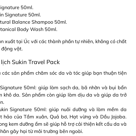
Signature 50ml.
n Signature 50ml.
atural Balance Shampoo 50ml.
otanical Body Wash 50ml.
 xuất tại Úc với các thành phần tự nhiên, không có chất
 động vật.
ịch Sukin Travel Pack
ủ các sản phẩm chăm sóc da và tóc giúp bạn thuận tiện
 Signature 50ml: giúp làm sạch da, bã nhờn và bụi bẩn
àm khô da. Sản phẩm còn giúp làm dịu da và giúp da trở
n.
kin Signature 50ml: giúp nuôi dưỡng và làm mềm da
ệt hảo của Tầm xuân, Quả bơ, Hạt vừng và Dầu Jojoba.
ong kem dưỡng ẩm sẽ giúp hỗ trợ cải thiện kết cấu da và
hân gây hại từ môi trường bên ngoài.