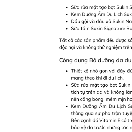
Sữa rửa mặt tạo bọt Sukin 
Kem Dưỡng Ẩm Du Lịch Suki
Dầu gội và dầu xả Sukin N
Sữa tắm Sukin Signature B
Tất cả các sản phẩm đều được sản
độc hại và không thử nghiệm trên
Công dụng Bộ dưỡng da du l
Thiết kế nhỏ gọn với đầy đ
mang theo khi đi du lịch.
Sữa rửa mặt tạo bọt Sukin
tích tụ trên da và không l
nên căng bóng, mềm mịn hơ
Kem Dưỡng Ẩm Du Lịch Su
thông qua sự pha trộn tuy
Bên cạnh đó Vitamin E có tr
bảo vệ da trước những tác n