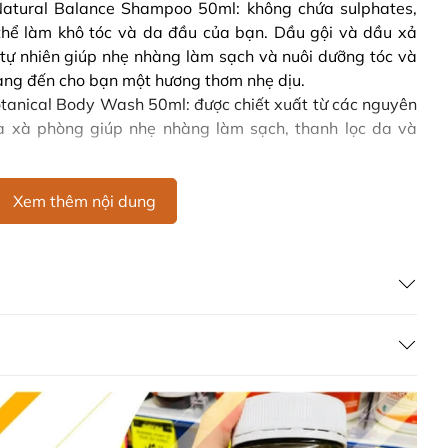
Natural Balance Shampoo 50ml: không chứa sulphates,
 thể làm khô tóc và da đầu của bạn. Dầu gội và dầu xả
tự nhiên giúp nhẹ nhàng làm sạch và nuôi dưỡng tóc và
ang đến cho bạn một hương thơm nhẹ dịu.
tanical Body Wash 50ml: được chiết xuất từ các nguyên
hứa xà phòng giúp nhẹ nhàng làm sạch, thanh lọc da và
g da du lịch Sukin Travel Pack
Xem thêm nội dung
ao bì sản phẩm.
lịch Sukin Travel Pack
 Signature 50ml: Water (Aqua), Aloe Barbadensis Leaf
Betaine, Decyl Glucoside, PEG-150 Pentaerythrityl
a Recutita (Matricaria) Flower Extract (Chamomile),
tract (Green Tea), Hamamelis Virginiana (Witch Hazel)
a Ternifolia Seed Oil, Rosa Canina Fruit Oil (Rose Hip),
 Primrose) Oil, Citrus Tangerina (Tangerine) Peel Oil,