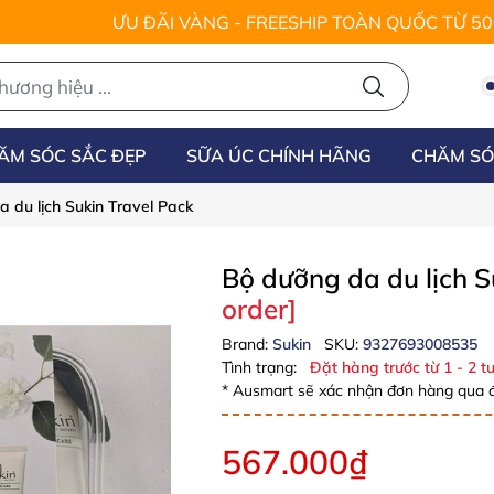
ƯU ĐÃI VÀNG - FREESHIP TOÀN QUỐC TỪ 5
ĂM SÓC SẮC ĐẸP
SỮA ÚC CHÍNH HÃNG
CHĂM SÓ
 du lịch Sukin Travel Pack
Bộ dưỡng da du lịch S
order]
Brand:
Sukin
SKU:
9327693008535
Tình trạng:
Đặt hàng trước từ 1 - 2 tu
* Ausmart sẽ xác nhận đơn hàng qua đ
567.000₫