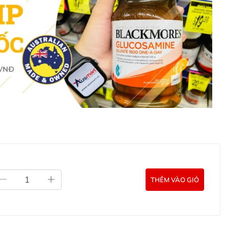
range) Peel Oil, Lavandula Angustifolia (Lavender) Oil,
 Fruit Extract, Phenoxyethanol, Benzyl Alcohol, Limonene*,
t of essential oils.
in Signature 50ml: Water (Aqua), Aloe Barbadensis
m (Sesame) Seed Oil, Cetearyl Alcohol, Glycerin, Cetyl
a Canina Fruit Oil (Rose Hip), Theobroma Cacao (Cocoa)
m Parkii (Shea Butter), Simmondsia Chinensis (Jojoba)
ma (Avocado) Oil, Triticum Vulgare (Wheat) Germ Oil,
isetum Arvense Extract (Horsetail) , Arctium Lappa Root
ioica (Nettle) Leaf Extract, Citrus Tangerina (Tangerine)
 (Mandarin Orange) Peel Oil, Lavandula Angustifolia
illa Planifolia Fruit Extract, Citrus Paradisi (Grapefruit)
nol, Benzyl Alcohol, Limonene*, Linalool*. *Natural
 Natural Balance Shampoo 50ml: Water (Aqua), Aloe
THÊM VÀO GIỎ
etyl Alcohol, Cetrimonium Chloride, Sesamum Indicum
in, Adansonia Digitata Seed Oil (Baobab), Equisetum
), Arctium Lappa Root Extract (Burdock), Urtica Dioica
s Tangerina (Tangerine) Peel Oil, Citrus Nobilis (Mandarin