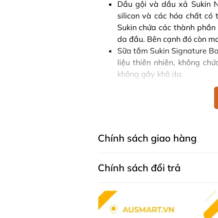
Dầu gội và dầu xả Sukin 
silicon và các hóa chất có
Sukin chứa các thành phần 
da đầu. Bên cạnh đó còn m
Sữa tắm Sukin Signature Bo
liệu thiên nhiên, không c
không gây khô da.
Hướng dẫn sử dụng Bộ dưỡn
Đọc kĩ hướng dẫn sử dụng trên b
Thành phần Bộ dưỡng da du 
Chính sách giao hàng
Sữa rửa mặt tạo bọt Sukin
Juice, Cocoamidopropyl 
Chính sách đổi trả
Tetrastearate, Chamomill
Camellia Sinensis Leaf Ex
Extract, Glycerin, Macadami
Oenothera Biennis (Evening