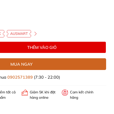
K
AUSMART
THÊM VÀO GIỎ
MUA NGAY
 mua
0902571389
(7:30 - 22:00)
iểm tất cả
Giảm 5K khi đặt
Cam kết chính
hẩm
hàng online
hãng