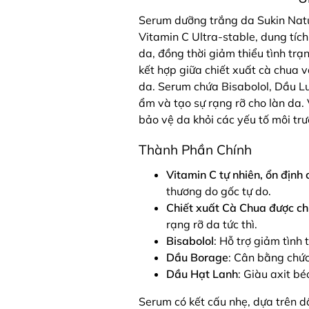
Serum dưỡng trắng da Sukin Natu
Vitamin C Ultra-stable, dung tíc
da, đồng thời giảm thiểu tình tr
kết hợp giữa chiết xuất cà chua 
da. Serum chứa Bisabolol, Dầu Lư
ẩm và tạo sự rạng rỡ cho làn da.
bảo vệ da khỏi các yếu tố môi tr
Thành Phần Chính
Vitamin C tự nhiên, ổn định 
thương do gốc tự do.
Chiết xuất Cà Chua được c
rạng rỡ da tức thì.
Bisabolol
: Hỗ trợ giảm tình 
Dầu Borage
: Cân bằng chứ
Dầu Hạt Lanh
: Giàu axit bé
Serum có kết cấu nhẹ, dựa trên d