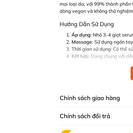
mọi loại da, với 99% thành phần 
dòng vegan và không thử nghiệm 
Hướng Dẫn Sử Dụng
Áp dụng
: Nhỏ 3-4 giọt seru
Massage
: Sử dụng ngón ta
Thời gian sử dụng
: Có thể s
Kết hợp
: Dùng chung với dầ
Lưu Ý Khi Bảo Quản
Bảo quản nơi khô ráo, mát 
Tránh ánh nắng trực tiếp.
Nhiệt độ bảo quản dưới 30°
Chính sách giao hàng
Cảnh Báo
Chính sách đổi trả
Tránh tiếp xúc trực tiếp với 
Nếu có kích ứng, rửa ngay l
Nên thử nghiệm trên da trướ