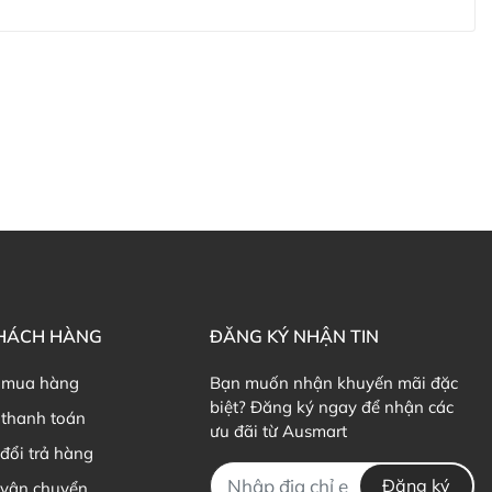
ản phẩm Lily Huỳnh
Đã duyệt nội dung
KHÁCH HÀNG
ĐĂNG KÝ NHẬN TIN
 mua hàng
Bạn muốn nhận khuyến mãi đặc
biệt? Đăng ký ngay để nhận các
thanh toán
ưu đãi từ Ausmart
đổi trả hàng
Đăng ký
 vận chuyển