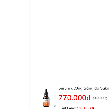
Serum dưỡng trắng da Sukin
Ultra-stable Vitamin C
770.000₫
903.000₫
(Tiết kiệm:
133.000₫
)