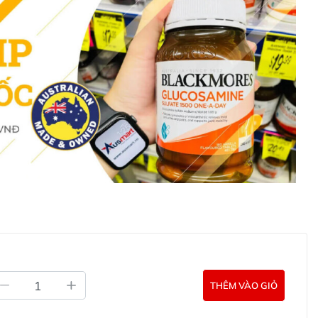
ral Actives Brightening Serum with Ultra-stable
cho những ai mong muốn cải thiện làn da của mình, mang
hẩm chức năng Úc, không phải và không có tác dụng thay
 khác. Kết quả của sản phẩm sẽ phụ thuộc vào thể trạng
Sukin Natural Actives Brightening Serum with
âu?
 dưỡng trắng da Sukin Natural Actives Brightening
liên hệ với các kênh tư vấn hỗ trợ khách hàng của
g Úc chính hãng
Commercial Pty Ltd (Australia)
THÊM VÀO GIỎ
:
0902.571.389