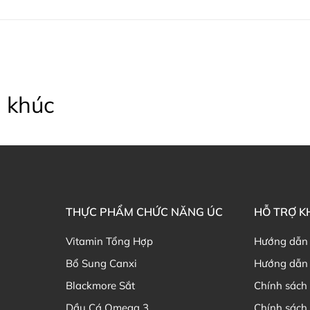
Thạc sĩ Điều dưỡng & Cố vấn s
 khúc
THỰC PHẨM CHỨC NĂNG ÚC
HỖ TRỢ 
Vitamin Tổng Hợp
Hướng dẫn
Bổ Sung Canxi
Hướng dẫn 
Blackmore Sắt
Chính sách 
Dầu Cá Omega 3
Chính sách