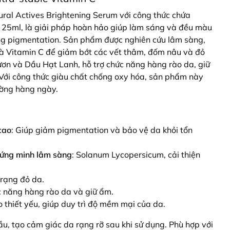
ral Actives Brightening Serum với công thức chứa
h 25ml, là giải pháp hoàn hảo giúp làm sáng và đều màu
ạng pigmentation. Sản phẩm được nghiên cứu lâm sàng,
và Vitamin C để giảm bớt các vết thâm, đốm nâu và đỏ
ơn và Dầu Hạt Lanh, hỗ trợ chức năng hàng rào da, giữ
 Với công thức giàu chất chống oxy hóa, sản phẩm này
ường hàng ngày.
cao
: Giúp giảm pigmentation và bảo vệ da khỏi tổn
hứng minh lâm sàng
: Solanum Lycopersicum, cải thiện
trạng đỏ da.
c năng hàng rào da và giữ ẩm.
o thiết yếu, giúp duy trì độ mềm mại của da.
ầu, tạo cảm giác da rạng rỡ sau khi sử dụng. Phù hợp với