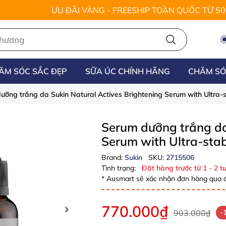
ƯU ĐÃI VÀNG - FREESHIP TOÀN QUỐC TỪ 5
ĂM SÓC SẮC ĐẸP
SỮA ÚC CHÍNH HÃNG
CHĂM SÓ
ưỡng trắng da Sukin Natural Actives Brightening Serum with Ultra-
Serum dưỡng trắng da
Serum with Ultra-sta
Brand:
Sukin
SKU:
2715506
Tình trạng:
Đặt hàng trước từ 1 - 2 tu
* Ausmart sẽ xác nhận đơn hàng qua đ
770.000₫
903.000₫
-