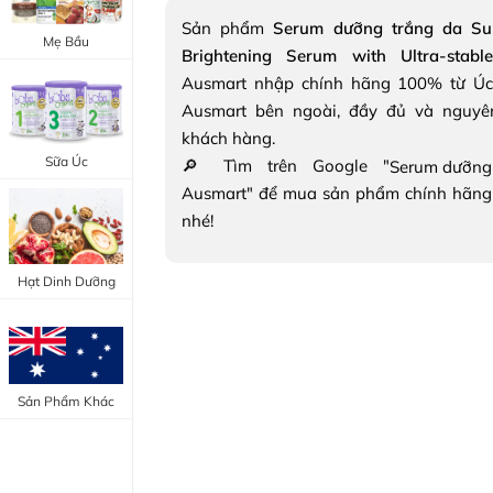
Trang Điểm Mắt
Sản phẩm
Serum dưỡng trắng da Suk
Bổ Khớp - Xương
Mẹ Bầu
Brightening Serum with Ultra-stab
Trang Điểm Môi
Bổ Não - Tim Mạch
Ausmart nhập chính hãng 100% từ Úc
Tẩy Trang - Toner
Ausmart bên ngoài, đầy đủ và nguyê
Canxi - Vitamin D
khách hàng.
Dụng Cụ Trang Điểm
Sữa Úc
🔎 Tìm trên Google "
"Thực Phẩm Chức Năng Úc"
Ausmart" để mua sản phẩm chính hãng
"Chăm Sóc Sắc Đẹp"
nhé!
Hạt Dinh Dưỡng
Sản Phẩm Khác