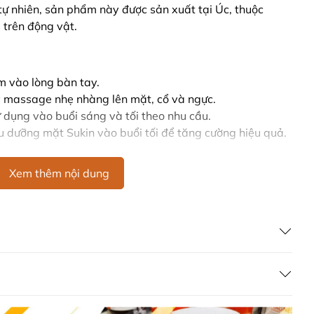
tự nhiên, sản phẩm này được sản xuất tại Úc, thuộc
trên động vật.
m vào lòng bàn tay.
y massage nhẹ nhàng lên mặt, cổ và ngực.
ử dụng vào buổi sáng và tối theo nhu cầu.
u dưỡng mặt Sukin vào buổi tối để tăng cường hiệu quả.
Xem thêm nội dung
mẻ.
C.
mắt.
ập tức và ngưng sử dụng.
c khi sử dụng.