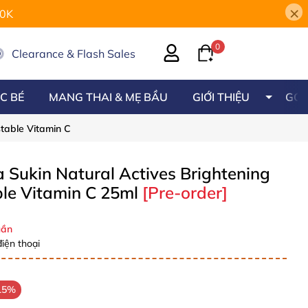
×
00K
0
Clearance & Flash Sales
C BÉ
MANG THAI & MẸ BẦU
GIỚI THIỆU
GÓC
stable Vitamin C
 Sukin Natural Actives Brightening
ble Vitamin C 25ml
[Pre-order]
ần
iện thoại
15%