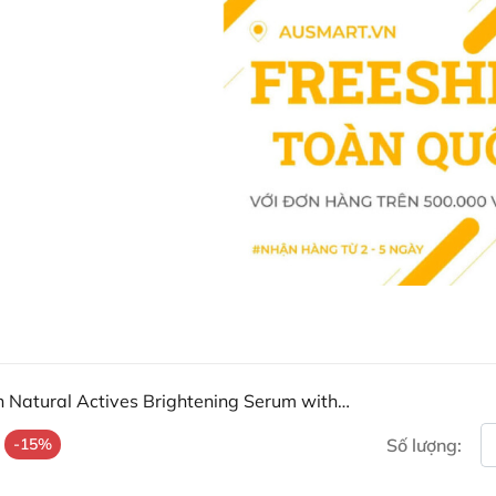
Chỉ sử dụng ngoài da.
Serum dưỡng trắng da Sukin Natu
Vitamin C là sự lựa chọn tối ưu 
lại vẻ đẹp rạng rỡ và tự nhiên.
* Lưu ý: Các sản phẩm là thực p
thế cho các loại thuốc chữa bệnh
cơ địa của từng người.
Mua Serum dưỡng trắng da 
Ultra-stable Vitamin C ở đ
Khách hàng có thể đặt mua Serum
25ml trực tiếp trên website hoặc 
Ausmart tại:
 Natural Actives Brightening Serum with
Facebook Ausmart.au
| Hàn
-15%
Số lượng:
Zalo Ausmart.au
| Ausmart 
Điện thoại liên hệ đặt hàng