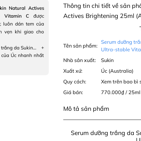
Thông tin chi tiết về sản 
in Natural Actives
Actives Brightening 25ml (A
le Vitamin C
được
; luôn dán tem của
n vẹn khi giao cho
Serum dưỡng trắn
Tên sản phẩm:
+
Serum dưỡng trắng da Sukin Natural Actives Brightening Serum with Ultra-stable Vitamin C
Ultra-stable Vit
 của Úc nhanh nhất
Nhà sản xuất:
Sukin
Xuất xứ:
Úc (Australia)
Quy cách:
Xem trên bao bì
Giá bán:
770.000₫ / 25ml
Mô tả sản phẩm
Serum dưỡng trắng da Su
U