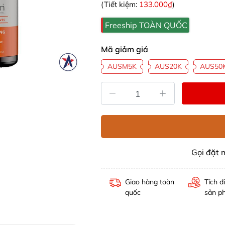
(Tiết kiệm:
133.000₫
)
Freeship TOÀN QUỐC
Mã giảm giá
AUSM5K
AUS20K
AUS50
Gọi đặt
Giao hàng toàn
Tích đ
quốc
sản p