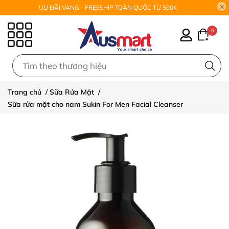
ƯU ĐÃI VÀNG - FREESHIP TOÀN QUỐC TỪ 500K
0
0
Trang chủ
/
Sữa Rửa Mặt
/
Sữa rửa mặt cho nam Sukin For Men Facial Cleanser