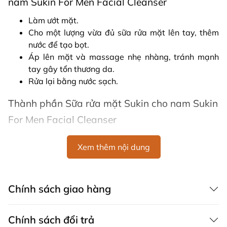
nam Sukin For Men Facial Cleanser
Làm ướt mặt.
Cho một lượng vừa đủ sữa rửa mặt lên tay, thêm
nước để tạo bọt.
Áp lên mặt và massage nhẹ nhàng, tránh mạnh
tay gây tổn thương da.
Rửa lại bằng nước sạch.
Thành phần Sữa rửa mặt Sukin cho nam Sukin
For Men Facial Cleanser
Nước (Aqua), Nước ép lá Aloe Barbadensis,
Xem thêm nội dung
Cocamidopropyl Betaine, Decyl Glucoside, PEG-150
Pentaerythrityl Tetrastearate, Chiết xuất thủy phân
Adansonia Digitata (Baobab), Tasmannia Lanceolata ),
Citrus Nobilis (Orange Orange) Peel Oil.
Chính sách giao hàng
Hướng dẫn bảo quản Sữa rửa mặt Sukin cho
Chính sách đổi trả
nam Sukin For Men Facial Cleanser