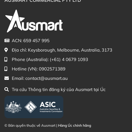
Thạc sĩ Điều dưỡng & Cố vấn sản
Đã duyệt nội
phẩm Lily Huỳnh
dung
ACN: 659 457 995
Địa chỉ:
Keysborough, Melbourne, Australia, 3173
Phone (Australia):
(+61) 4 0679 1093
Hotline (VN):
0902571389
Email:
contact@ausmart.au
Tra cứu Thông tin đăng ký của Ausmart tại Úc
© Bản quyền thuộc về Ausmart |
Hàng Úc chính hãng