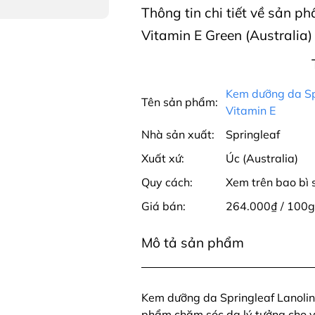
Thông tin chi tiết về sản 
Vitamin E Green (Australia)
Kem dưỡng da Spr
Tên sản phẩm:
Vitamin E
Nhà sản xuất:
Springleaf
Xuất xứ:
Úc (Australia)
Quy cách:
Xem trên bao bì
Giá bán:
264.000₫ / 100g
Mô tả sản phẩm
Kem dưỡng da Springleaf Lanolin
phẩm chăm sóc da lý tưởng cho vi