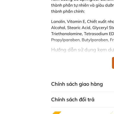
thành phần tự nhiên và giàu dưỡng
thành phần chính:
Lanolin, Vitamin E, Chiết xuất nh
Alcohol, Stearic Acid, Glyceryl 
Triethanolamine, Tetrasodium E
Propylparaben, Butylparaben, F
Hướng dẫn sử dụng kem dưỡ
Placenta Extracts and Vita
Sử dụng Springleaf Lanolin Cream
Sau khi làm sạch và lau khô
Thoa đều một lượng kem vừa
Chính sách giao hàng
Massage nhẹ nhàng để kem 
tươi trẻ suốt cả ngày.
Chính sách đổi trả
Lưu ý
Ngưng sử dụng ngay nếu có bất kỳ