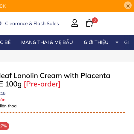
×
00K
0
Clearance & Flash Sales
C BÉ
MANG THAI & MẸ BẦU
GIỚI THIỆU
GÓC
eaf Lanolin Cream with Placenta
 E 100g
[Pre-order]
215
ần
iện thoại
27%