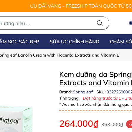
ƯU ĐÃI VÀNG - FREESHIP TOÀN QUỐC TỪ 5
ĂM SÓC SẮC ĐẸP
SỮA ÚC CHÍNH HÃNG
CHĂM SÓ
ingleaf Lanolin Cream with Placenta Extracts and Vitamin E
Kem dưỡng da Springl
Extracts and Vitamin
Brand:
Springleaf
SKU:
9327269000
Tình trạng:
Đặt hàng trước từ 1 - 2 tu
* Ausmart sẽ xác nhận đơn hàng qua đ
264.000₫
363.000₫
-