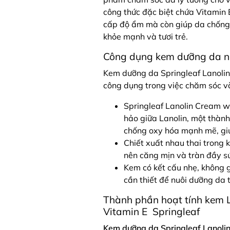
công thức đặc biệt chứa Vitamin 
cấp độ ẩm mà còn giúp da chống l
khỏe mạnh và tươi trẻ.
Công dụng kem dưỡng da nh
Kem dưỡng da Springleaf Lanolin
công dụng trong việc chăm sóc v
Springleaf Lanolin Cream wi
hảo giữa Lanolin, một thành
chống oxy hóa mạnh mẽ, giú
Chiết xuất nhau thai trong 
nên căng mịn và tràn đầy s
Kem có kết cấu nhẹ, không 
cần thiết để nuôi dưỡng da 
Thành phần hoạt tính kem L
Vitamin E Springleaf
Kem dưỡng da Springleaf Lanolin