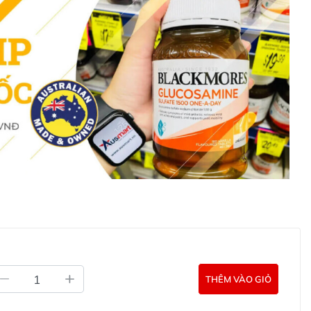
 Cream with Placenta Extracts and Vitamin E 100g
mà còn bảo vệ và tái tạo làn da. Đây là sản phẩm không
sóc da hàng ngày, mang lại làn da khỏe mạnh, mịn màng
af Lanolin Cream with Placenta Extracts and
ưỡng Springleaf Lanolin Placenta Vitamin E Green trực
i các kênh tư vấn hỗ trợ khách hàng của Ausmart tại:
g Úc chính hãng
Commercial Pty Ltd (Australia)
:
0902.571.389
ản phẩm Lily Huỳnh
Đã duyệt nội dung
THÊM VÀO GIỎ