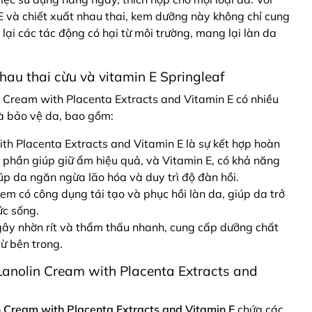
E và chiết xuất nhau thai, kem dưỡng này không chỉ cung
ại các tác động có hại từ môi trường, mang lại làn da
au thai cừu và vitamin E Springleaf
 Cream with Placenta Extracts and Vitamin E có nhiều
à bảo vệ da, bao gồm:
th Placenta Extracts and Vitamin E là sự kết hợp hoàn
 phần giúp giữ ẩm hiệu quả, và Vitamin E, có khả năng
p da ngăn ngừa lão hóa và duy trì độ đàn hồi.
kem có công dụng tái tạo và phục hồi làn da, giúp da trở
ức sống.
gây nhờn rít và thẩm thấu nhanh, cung cấp dưỡng chất
từ bên trong.
anolin Cream with Placenta Extracts and
 Cream with Placenta Extracts and Vitamin E
chứa các