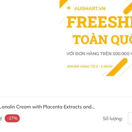
Kem dưỡng da Springleaf Lanolin
không chỉ cung cấp độ ẩm tối ưu 
thể thiếu trong quy trình chăm 
và rạng ngời.
Mua Kem dưỡng da Springle
Vitamin E ở đâu?
Khách hàng có thể đặt mua Kem d
tiếp trên website hoặc liên hệ vớ
Facebook Ausmart.au
| Hàn
Zalo Ausmart.au
| Ausmart 
Điện thoại liên hệ đặt hàng
Lanolin Cream with Placenta Extracts and
Thạc sĩ Điều dưỡng & Cố vấn s
-27%
Số lượng:
₫