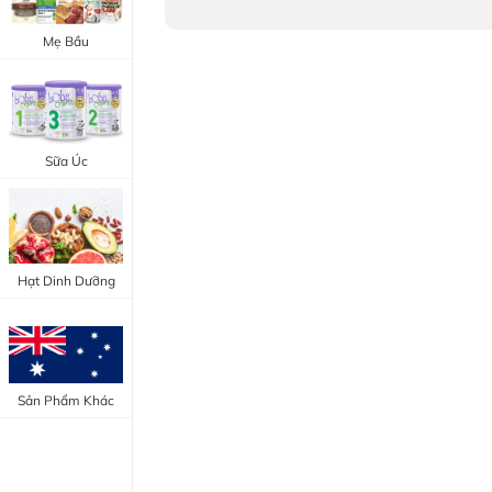
Trang Điểm Mắt
Bổ Khớp - Xương
Mẹ Bầu
Trang Điểm Môi
Bổ Não - Tim Mạch
Tẩy Trang - Toner
Canxi - Vitamin D
Dụng Cụ Trang Điểm
Sữa Úc
"Thực Phẩm Chức Năng Úc"
"Chăm Sóc Sắc Đẹp"
Hạt Dinh Dưỡng
Sản Phẩm Khác