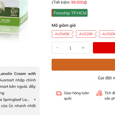
(Tiết kiệm:
99.000₫
)
Freeship TP.HCM
Mã giảm giá
AUSM5K
AUS20K
AUS50
Lanolin Cream with
Gọi đặt
usmart nhập chính
mart bên ngoài, đầy
ng.
Giao hàng toàn
Tích đ
quốc
sản p
+
Kem dưỡng da Springleaf Lanolin Cream with Placenta Extracts and Vitamin E
 của Úc nhanh nhất