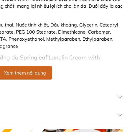
 chất, mang lại nhiều lợi ích cho làn da. Dưới đây là các
au thai, Nước tinh khiết, Dầu khoáng, Glycerin, Cetearyl
Stearate, PEG 100 Stearate, Dimethicone, Carbomer,
DTA, Phenoxyethanol, Methylparaben, Ethylparaben,
ragrance
ng da Springleaf Lanolin Cream with
min E
Xem thêm nội dung
 with Placenta Extracts and Vitamin E như sau:
 da
 đủ lên mặt, cổ và tay.
thẩm thấu hoàn toàn, giúp da mềm mịn và duy trì vẻ
 dấu hiệu dị ứng nào xuất hiện.