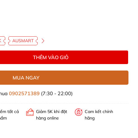
K
AUSMART
THÊM VÀO GIỎ
MUA NGAY
 mua
0902571389
(7:30 - 22:00)
iểm tất cả
Giảm 5K khi đặt
Cam kết chính
hẩm
hàng online
hãng