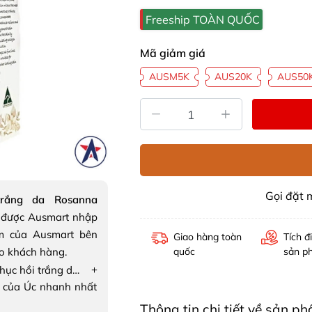
Freeship TOÀN QUỐC
Mã giảm giá
AUSM5K
AUS20K
AUS50
Gọi đặt
rắng da Rosanna
được Ausmart nhập
m của Ausmart bên
Giao hàng toàn
Tích đ
ho khách hàng.
quốc
sản p
+
Kem dưỡng phục hồi trắng da Rosanna Advanced Recovery Boosts Concentrate
 của Úc nhanh nhất
Thông tin chi tiết về sản