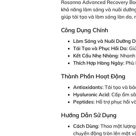
Rosanna Advanced Recovery Boost
khả năng làm sáng và nuôi dưỡn
giúp tái tạo và làm sáng làn da,
Công Dụng Chính
Làm Sáng và Nuôi Dưỡng D
Tái Tạo và Phục Hồi Da
: Gi
Kết Cấu Nhẹ Nhàng
: Nhanh
Thích Hợp Hàng Ngày
: Phù
Thành Phần Hoạt Động
Antioxidants
: Tái tạo và bả
Hyaluronic Acid
: Cấp ẩm sâ
Peptides
: Hỗ trợ phục hồi v
Hướng Dẫn Sử Dụng
Cách Dùng
: Thoa một lượn
chuyển động tròn lên mặt và