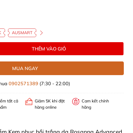
K
AUSMART
THÊM VÀO GIỎ
MUA NGAY
 mua
0902571389
(7:30 - 22:00)
iểm tất cả
Giảm 5K khi đặt
Cam kết chính
hẩm
hàng online
hãng
 phẩm Kem phục hồi trắng da Rosanna Advanced