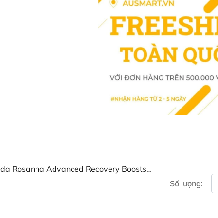
Mua Kem dưỡng phục hồi t
Concentrate ở đâu?
Khách hàng có thể đặt mua Kem 
Concentra 60g trực tiếp trên webs
của Ausmart tại:
Facebook Ausmart.au
| Hàn
Zalo Ausmart.au
| Ausmart 
Điện thoại liên hệ đặt hàng
Thạc sĩ Điều dưỡng & Cố vấn s
g da Rosanna Advanced Recovery Boosts
Số lượng: