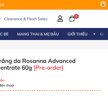
×
00K
0
Clearance & Flash Sales
C BÉ
MANG THAI & MẸ BẦU
GIỚI THIỆU
GÓC
trắng da Rosanna Advanced
centrate 60g
[Pre-order]
ần
iện thoại