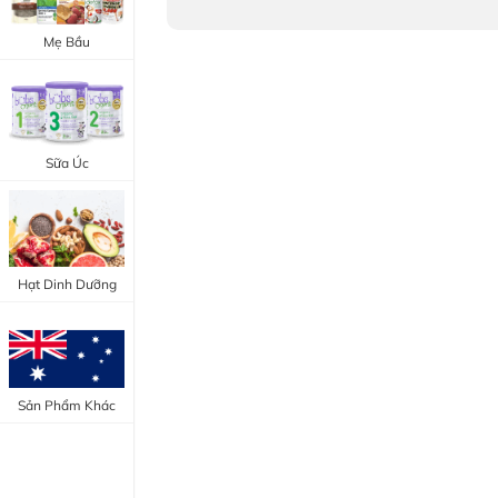
Trang Điểm Mắt
Bổ Khớp - Xương
Mẹ Bầu
Trang Điểm Môi
Bổ Não - Tim Mạch
Tẩy Trang - Toner
Canxi - Vitamin D
Dụng Cụ Trang Điểm
Sữa Úc
"Thực Phẩm Chức Năng Úc"
"Chăm Sóc Sắc Đẹp"
Hạt Dinh Dưỡng
Sản Phẩm Khác