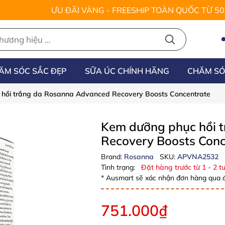
ƯU ĐÃI VÀNG - FREESHIP TOÀN QUỐC TỪ 5
ĂM SÓC SẮC ĐẸP
SỮA ÚC CHÍNH HÃNG
CHĂM SÓ
hồi trắng da Rosanna Advanced Recovery Boosts Concentrate
Kem dưỡng phục hồi 
Recovery Boosts Con
Brand:
Rosanna
SKU:
APVNA2532
Tình trạng:
Đặt hàng trước từ 1 - 2 tu
* Ausmart sẽ xác nhận đơn hàng qua đ
751.000₫