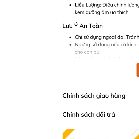
Liều Lượng
: Điều chỉnh lượ
kem dưỡng ẩm ưa thích.
Lưu Ý An Toàn
Chỉ sử dụng ngoài da. Tránh
Ngưng sử dụng nếu có kích 
cho con bú.
Bảo quản nơi khô ráo, tránh
Rosanna Advanced Recovery Boos
thường mà còn là giải pháp toàn 
dưỡng chất, sản phẩm này giúp là
hơn. Hãy để Rosanna Advanced R
Chính sách giao hàng
thiếu trong chu trình chăm sóc d
Chính sách đổi trả
* Lưu ý: Các sản phẩm là thực p
thế cho các loại thuốc chữa bệnh
cơ địa của từng người.