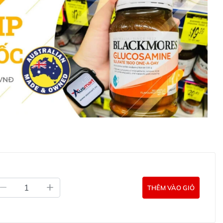
rắng da Rosanna Advanced Recovery Boosts
phục hồi trắng da Rosanna Advanced Recovery Boosts
ite hoặc liên hệ với các kênh tư vấn hỗ trợ khách hàng
g Úc chính hãng
Commercial Pty Ltd (Australia)
:
0902.571.389
ản phẩm Lily Huỳnh
Đã duyệt nội dung
THÊM VÀO GIỎ