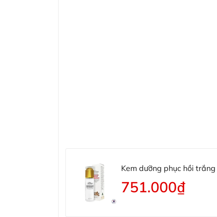
Kem dưỡng phục hồi trắn
Concentrate
751.000₫