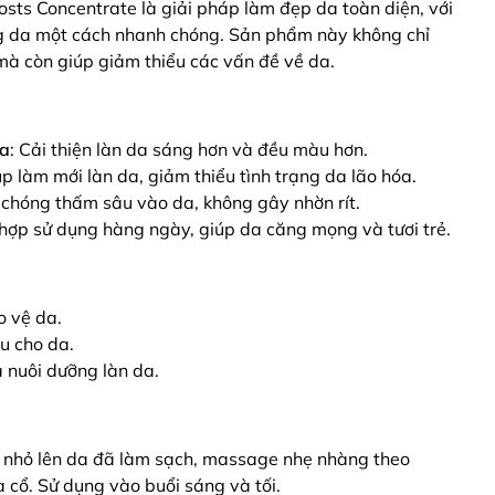
s Concentrate là giải pháp làm đẹp da toàn diện, với
g da một cách nhanh chóng. Sản phẩm này không chỉ
 mà còn giúp giảm thiểu các vấn đề về da.
a
: Cải thiện làn da sáng hơn và đều màu hơn.
úp làm mới làn da, giảm thiểu tình trạng da lão hóa.
 chóng thấm sâu vào da, không gây nhờn rít.
 hợp sử dụng hàng ngày, giúp da căng mọng và tươi trẻ.
o vệ da.
u cho da.
à nuôi dưỡng làn da.
g nhỏ lên da đã làm sạch, massage nhẹ nhàng theo
 cổ. Sử dụng vào buổi sáng và tối.