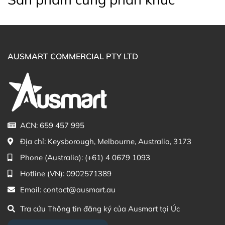
website hoặc liên hệ với các kênh tư vấn hỗ trợ khách
hàng của Ausmart tại:
Facebook Ausmart.au
| Hàng Úc chính hãng
Zalo Ausmart.au
| Ausmart Commercial Pty Ltd
AUSMART COMMERCIAL PTY LTD
(Australia)
Điện thoại liên hệ đặt hàng:
0902.571.389
Thạc sĩ Điều dưỡng & Cố vấn sản
Đã duyệt nội
phẩm Lily Huỳnh
dung
ACN: 659 457 995
Địa chỉ:
Keysborough, Melbourne, Australia, 3173
Phone (Australia):
(+61) 4 0679 1093
Hotline (VN):
0902571389
Email:
contact@ausmart.au
Tra cứu Thông tin đăng ký của Ausmart tại Úc