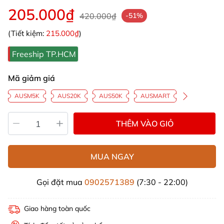
205.000₫
420.000₫
-51%
(Tiết kiệm:
215.000₫
)
Freeship TP.HCM
Mã giảm giá
AUSM5K
AUS20K
AUS50K
AUSMART
THÊM VÀO GIỎ
MUA NGAY
Gọi đặt mua
0902571389
(7:30 - 22:00)
Giao hàng toàn quốc