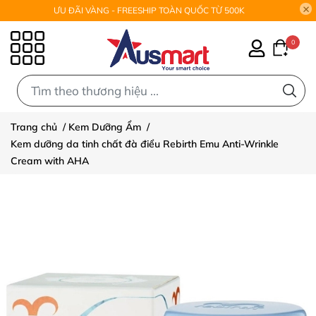
ƯU ĐÃI VÀNG - FREESHIP TOÀN QUỐC TỪ 500K
0
0
Trang chủ
/
Kem Dưỡng Ẩm
/
Kem dưỡng da tinh chất đà điểu Rebirth Emu Anti-Wrinkle
Cream with AHA