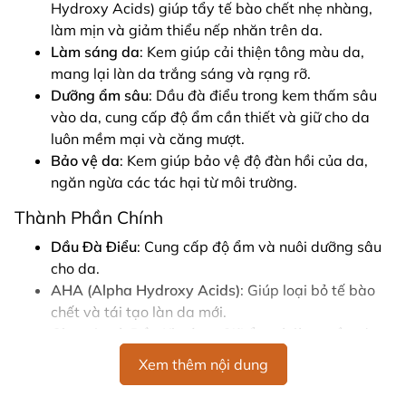
Hydroxy Acids) giúp tẩy tế bào chết nhẹ nhàng,
làm mịn và giảm thiểu nếp nhăn trên da.
Làm sáng da
: Kem giúp cải thiện tông màu da,
mang lại làn da trắng sáng và rạng rỡ.
Dưỡng ẩm sâu
: Dầu đà điểu trong kem thấm sâu
vào da, cung cấp độ ẩm cần thiết và giữ cho da
luôn mềm mại và căng mượt.
Bảo vệ da
: Kem giúp bảo vệ độ đàn hồi của da,
ngăn ngừa các tác hại từ môi trường.
Thành Phần Chính
Dầu Đà Điểu
: Cung cấp độ ẩm và nuôi dưỡng sâu
cho da.
AHA (Alpha Hydroxy Acids)
: Giúp loại bỏ tế bào
chết và tái tạo làn da mới.
Glycerin và Dầu Khoáng
: Giữ ẩm và làm mềm da.
Isopropyl Myristate và Dimethicone
: Làm mịn da
Xem thêm nội dung
và tăng cường khả năng giữ nước cho da.