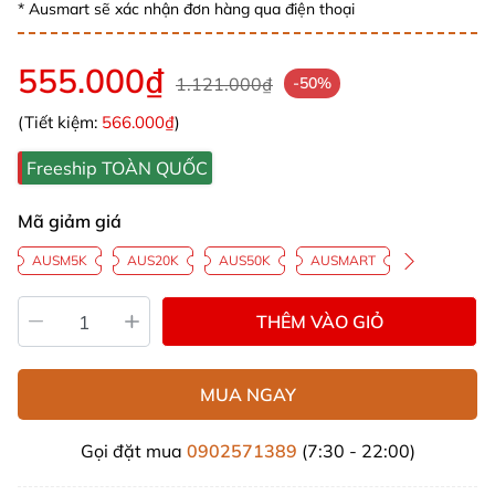
* Ausmart sẽ xác nhận đơn hàng qua điện thoại
555.000₫
1.121.000₫
-50%
(Tiết kiệm:
566.000₫
)
Freeship TOÀN QUỐC
Mã giảm giá
AUSM5K
AUS20K
AUS50K
AUSMART
THÊM VÀO GIỎ
MUA NGAY
Gọi đặt mua
0902571389
(7:30 - 22:00)