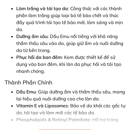
Làm trắng và tái tạo da
: Công thức với các thành
phần làm trắng giúp loại bỏ tế bào chết và thúc
đẩy quá trình tái tạo tế bào mới, làm sáng và mịn
da.
Dưỡng ẩm sâu
: Dầu Emu nổi tiếng với khả năng
thẩm thấu sâu vào da, giúp giữ ẩm và nuôi dưỡng
da từ bên trong.
Phục hồi da ban đêm
: Kem được thiết kế để sử
dụng vào ban đêm, khi làn da phục hồi và tái tạo
nhanh chóng.
Thành Phần Chính
Dầu Emu
: Giúp dưỡng ẩm và thẩm thấu sâu, mang
lại hiệu quả nuôi dưỡng cao cho làn da.
Vitamin E và Liposomes
: Bảo vệ da khỏi các gốc tự
do, tái tạo và làm mới các tế bào da.
Phospholipids & Retinyl Palmitate
: Hỗ trợ trong
việc làm sáng da và giảm thiểu các dấu hiệu lão