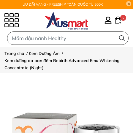
ƯU ĐÃI VÀNG - FREESHIP TOÀN QUỐC TỪ 500K
0
0
Trang chủ
/
Kem Dưỡng Ẩm
/
Kem dưỡng da ban đêm Rebirth Advanced Emu Whitening
Concentrate (Night)