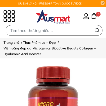
ƯU ĐÃI VÀNG - FREESHIP TOÀN QUỐC TỪ 500K
0
0
Trang chủ
/
Thực Phẩm Làm Đẹp
/
Viên uống đẹp da Microgenics Bioactive Beauty Collagen +
Hyaluronic Acid Booster