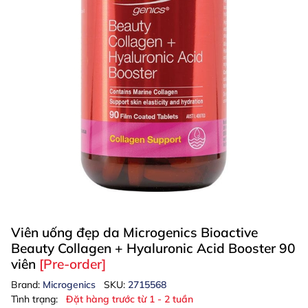
Viên uống đẹp da Microgenics Bioactive
Beauty Collagen + Hyaluronic Acid Booster 90
viên
[Pre-order]
Brand:
Microgenics
SKU:
2715568
Tình trạng:
Đặt hàng trước từ 1 - 2 tuần