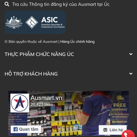
website hoặc liên hệ với các kênh tư vấn hỗ trợ khách
Tra cứu Thông tin đăng ký của Ausmart tại Úc
hàng của Ausmart tại:
Facebook Ausmart.au
| Hàng Úc chính hãng
Zalo Ausmart.au
| Ausmart Commercial Pty Ltd
(Australia)
© Bản quyền thuộc về Ausmart |
Hàng Úc chính hãng
Điện thoại liên hệ đặt hàng:
0902.571.389
THỰC PHẨM CHỨC NĂNG ÚC
Thạc sĩ Điều dưỡng & Cố vấn sản
Đã duyệt nội
phẩm Lily Huỳnh
dung
HỖ TRỢ KHÁCH HÀNG