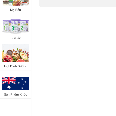
Trang Điểm Mắt
Bổ Khớp - Xương
Mẹ Bầu
Trang Điểm Môi
Bổ Não - Tim Mạch
Tẩy Trang - Toner
Canxi - Vitamin D
Dụng Cụ Trang Điểm
Sữa Úc
"Thực Phẩm Chức Năng Úc"
"Chăm Sóc Sắc Đẹp"
Hạt Dinh Dưỡng
Sản Phẩm Khác