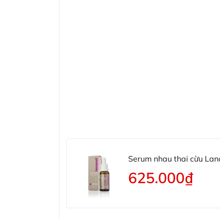
Serum nhau thai cừu La
625.000₫