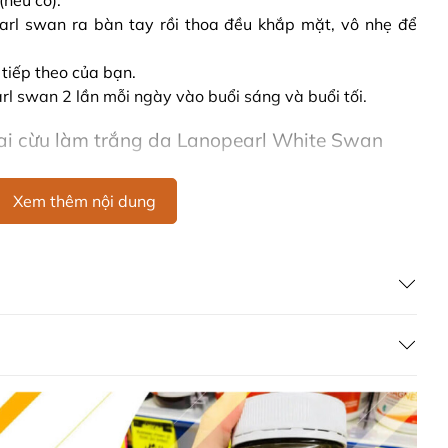
nếu có).
arl swan ra bàn tay rồi thoa đều khắp mặt, vô nhẹ để
tiếp theo của bạn.
l swan 2 lần mỗi ngày vào buổi sáng và buổi tối.
i cừu làm trắng da Lanopearl White Swan
Xem thêm nội dung
Tinh chất nhau thai cừu, Vitamin E, tinh dầu đà điểu,...
nhau thai cừu làm trắng da Lanopearl White
, tránh ánh nắng trực tiếp.
hẩm chức năng Úc, không phải và không có tác dụng thay
 khác. Kết quả của sản phẩm sẽ phụ thuộc vào thể trạng
Lanopearl White Swan Whitening Serum ở đâu?