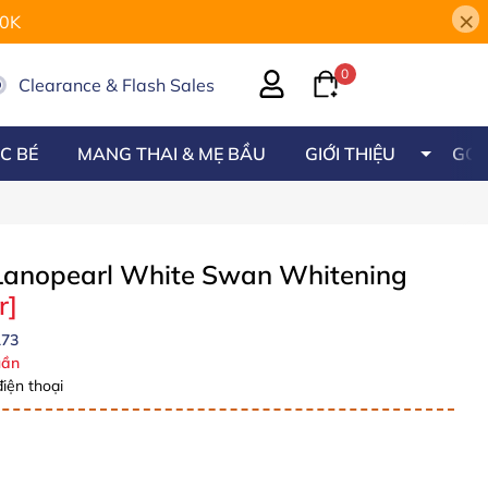
×
00K
0
Clearance & Flash Sales
C BÉ
MANG THAI & MẸ BẦU
GIỚI THIỆU
GÓC
 Lanopearl White Swan Whitening
r]
173
ần
iện thoại