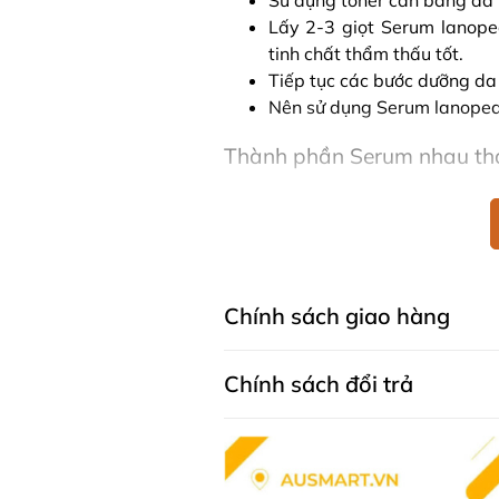
Sử dụng toner cân bằng da (
Lấy 2-3 giọt Serum lanope
tinh chất thẩm thấu tốt.
Tiếp tục các bước dưỡng da 
Nên sử dụng Serum lanopear
Thành phần Serum nhau tha
Whitening Serum
Retinol 15D (vitamin A tự nhiên), 
Hướng dẫn bảo quản Serum 
Chính sách giao hàng
Swan Whitening Serum
Bảo quản nơi khô ráo, thoáng mát
Chính sách đổi trả
* Lưu ý: Các sản phẩm là thực p
thế cho các loại thuốc chữa bệnh
cơ địa của từng người.
Mua Serum nhau thai cừu 