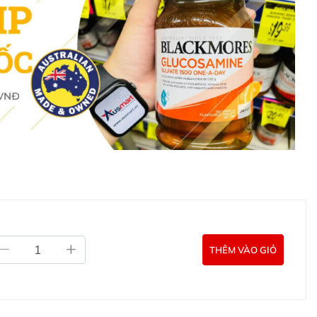
m nhau thai cừu Lanopearl White Swan Whitening
 hoặc liên hệ với các kênh tư vấn hỗ trợ khách hàng của
g Úc chính hãng
Commercial Pty Ltd (Australia)
:
0902.571.389
ản phẩm Lily Huỳnh
Đã duyệt nội dung
THÊM VÀO GIỎ