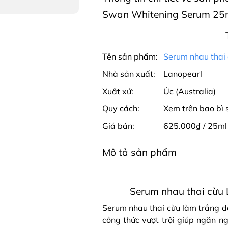
Swan Whitening Serum 25ml
Tên sản phẩm:
Serum nhau thai
Nhà sản xuất:
Lanopearl
Xuất xứ:
Úc (Australia)
Quy cách:
Xem trên bao bì
Giá bán:
625.000₫ / 25ml
Mô tả sản phẩm
Serum nhau thai cừu
Serum nhau thai cừu làm trắng 
công thức vượt trội giúp ngăn 