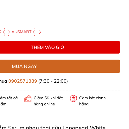
K
AUSMART
THÊM VÀO GIỎ
MUA NGAY
 mua
0902571389
(7:30 - 22:00)
iểm tất cả
Giảm 5K khi đặt
Cam kết chính
hẩm
hàng online
hãng
phẩm Serum nhau thai cừu Lanopearl White