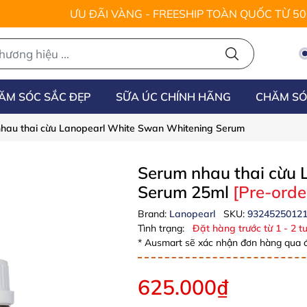
ƯU ĐÃI VÀNG - FREESHIP TOÀN QUỐC TỪ 5
ĂM SÓC SẮC ĐẸP
SỮA ÚC CHÍNH HÃNG
CHĂM SÓ
hau thai cừu Lanopearl White Swan Whitening Serum
Serum nhau thai cừu
Serum 25ml
[Pre-orde
Brand:
Lanopearl
SKU:
9324525012
Tình trạng:
Đặt hàng trước từ 1 - 2 tu
* Ausmart sẽ xác nhận đơn hàng qua đ
625.000₫