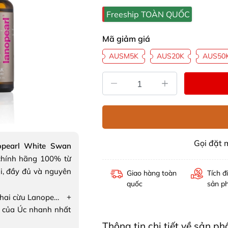
Freeship TOÀN QUỐC
Mã giảm giá
AUSM5K
AUS20K
AUS50
Gọi đặt
opearl White Swan
hính hãng 100% từ
i, đầy đủ và nguyên
Giao hàng toàn
Tích đ
quốc
sản p
+
Serum nhau thai cừu Lanopearl White Swan Whitening Serum
 của Úc nhanh nhất
Thông tin chi tiết về sản 