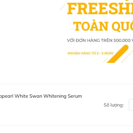
Khách hàng có thể đặt mua Seru
Serum 25ml trực tiếp trên website
Ausmart tại:
Facebook Ausmart.au
| Hàn
Zalo Ausmart.au
| Ausmart 
Điện thoại liên hệ đặt hàng
Thạc sĩ Điều dưỡng & Cố vấn s
nopearl White Swan Whitening Serum
Số lượng: