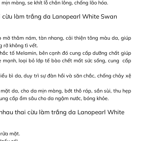
mịn màng, se khít lỗ chân lông, chống lão hóa.
 cừu làm trắng da Lanopearl White Swan
p mờ thâm nám, tàn nhang, cải thiện tông màu da, giúp
rỡ không tì vết.
 hắc tố Melamin, bên cạnh đó cung cấp dưỡng chất giúp
ỏe mạnh, loại bỏ lớp tế bào chết mất sức sống, cung cấp
iểu bì da, duy trì sự đàn hồi và săn chắc, chống chảy xệ
.
ề mặt da, cho da mịn màng, bớt thô ráp, sần sùi, thu hẹp
 cung cấp ẩm sâu cho da ngậm nước, bóng khỏe.
hau thai cừu làm trắng da Lanopearl White
rửa mặt.