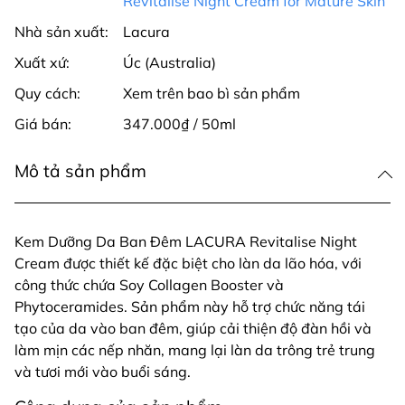
Revitalise Night Cream for Mature Skin
Nhà sản xuất:
Lacura
Xuất xứ:
Úc (Australia)
Quy cách:
Xem trên bao bì sản phẩm
Giá bán:
347.000₫ / 50ml
Mô tả sản phẩm
Kem Dưỡng Da Ban Đêm LACURA Revitalise Night
Cream được thiết kế đặc biệt cho làn da lão hóa, với
công thức chứa Soy Collagen Booster và
Phytoceramides. Sản phẩm này hỗ trợ chức năng tái
tạo của da vào ban đêm, giúp cải thiện độ đàn hồi và
làm mịn các nếp nhăn, mang lại làn da trông trẻ trung
và tươi mới vào buổi sáng.