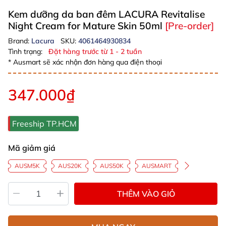
Kem dưỡng da ban đêm LACURA Revitalise
Night Cream for Mature Skin 50ml
[Pre-order]
Brand:
Lacura
SKU:
4061464930834
Tình trạng:
Đặt hàng trước từ 1 - 2 tuần
* Ausmart sẽ xác nhận đơn hàng qua điện thoại
347.000₫
Freeship TP.HCM
Mã giảm giá
AUSM5K
AUS20K
AUS50K
AUSMART
THÊM VÀO GIỎ