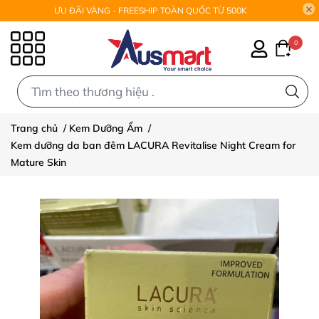
ƯU ĐÃI VÀNG - FREESHIP TOÀN QUỐC TỪ 500K
0
0
Trang chủ
/
Kem Dưỡng Ẩm
/
Kem dưỡng da ban đêm LACURA Revitalise Night Cream for
Mature Skin