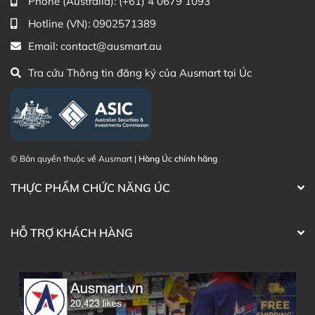
Phone (Australia):
(+61) 4 0679 1093
Hotline (VN):
0902571389
Email:
contact@ausmart.au
Tra cứu Thông tin đăng ký của Ausmart tại Úc
© Bản quyền thuộc về Ausmart |
Hàng Úc chính hãng
THỰC PHẨM CHỨC NĂNG ÚC
HỖ TRỢ KHÁCH HÀNG