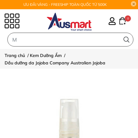
ƯU ĐÃI VÀNG - FREESHIP TOÀN QUỐC TỪ 500K
0
0
Trang chủ
/
Kem Dưỡng Ẩm
/
Dầu dưỡng da Jojoba Company Australian Jojoba