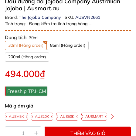
Dầu dưỡng da Jojoba Company Australian
Jojoba
| Ausmart.au
Brand:
The Jojoba Company
SKU:
AUSVN2661
Tình trạng:
Đang kiểm tra tình trạng hàng ...
Dung tích:
30ml
30ml (Hàng order)
85ml (Hàng order)
200ml (Hàng order)
494.000₫
Freeship TP.HCM
Mã giảm giá
AUSM5K
AUS20K
AUS50K
AUSMART
THÊM VÀO GIỎ