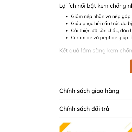
Lợi ích nổi bật kem chống n
Giảm nếp nhăn và nếp gấp t
Giúp phục hồi cấu trúc da bị
Cải thiện độ săn chắc, đàn h
Ceramide và peptide giúp l
Kết quả lâm sàng kem chống
Giảm 40% nếp nhăn sâu.
Cải thiện 30% độ đàn hồi.
80% người tham gia thử ngh
Thành phần kem chống lão h
Chính sách giao hàng
Super Wrinkle
Kem chống nhăn John Plunkett's S
Chính sách đổi trả
Dermaxyl
: Kết hợp độc đáo
quanh mắt đến 40% và cải 
Vitamin C & Vitamin E
: Các