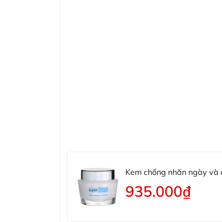
Kem chống nhăn ngày và đêm John Plunkett's SuperLift Sup
Cream
935.000₫