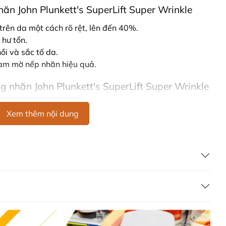
hăn John Plunkett's SuperLift Super Wrinkle
rên da một cách rõ rệt, lên đến 40%.
 hư tổn.
ồi và sắc tố da.
àm mờ nếp nhăn hiệu quả.
 nhăn John Plunkett's SuperLift Super Wrinkle
Xem thêm nội dung
iệm hài lòng với khả năng giảm nếp nhăn.
oá, chống nhăn John Plunkett's SuperLift
uperLift Super Wrinkle hoạt tính chính:
 giữa ceramides và hexapeptide giúp giảm nếp nhăn
thiện nếp nhăn quanh môi lên đến 80%.
 vitamin chống oxy hóa giúp trung hòa căng thẳng môi