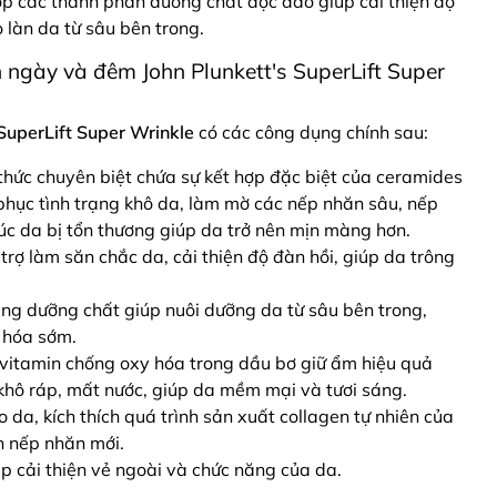
ợp các thành phần dưỡng chất độc đáo giúp cải thiện độ
 làn da từ sâu bên trong.
ngày và đêm John Plunkett's SuperLift Super
 SuperLift Super Wrinkle
có các công dụng chính sau:
thức chuyên biệt chứa sự kết hợp đặc biệt của ceramides
phục tình trạng khô da, làm mờ các nếp nhăn sâu, nếp
úc da bị tổn thương giúp da trở nên mịn màng hơn.
trợ làm săn chắc da, cải thiện độ đàn hồi, giúp da trông
ng dưỡng chất giúp nuôi dưỡng da từ sâu bên trong,
 hóa sớm.
itamin chống oxy hóa trong dầu bơ giữ ẩm hiệu quả
 khô ráp, mất nước, giúp da mềm mại và tươi sáng.
o da, kích thích quá trình sản xuất collagen tự nhiên của
h nếp nhăn mới.
úp cải thiện vẻ ngoài và chức năng của da.