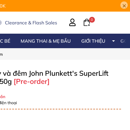
×
00K
0
Clearance & Flash Sales
C BÉ
MANG THAI & MẸ BẦU
GIỚI THIỆU
GÓC
am
và đêm John Plunkett's SuperLift
 50g
[Pre-order]
ần
iện thoại