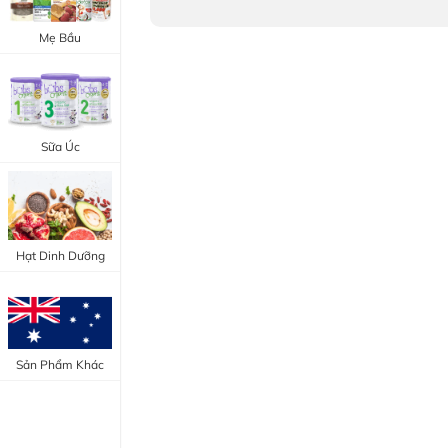
Trang Điểm Mắt
Bổ Khớp - Xương
Mẹ Bầu
Trang Điểm Môi
Bổ Não - Tim Mạch
Tẩy Trang - Toner
Canxi - Vitamin D
Dụng Cụ Trang Điểm
Sữa Úc
"Thực Phẩm Chức Năng Úc"
"Chăm Sóc Sắc Đẹp"
Hạt Dinh Dưỡng
Sản Phẩm Khác