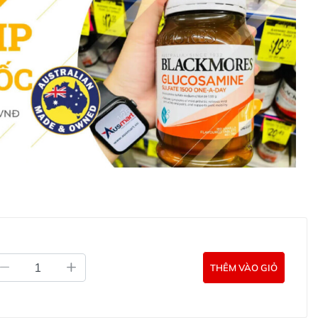
à săn chắc da, trong khi Vitamin E giúp da giữ ẩm tự
g giữ nước gấp 1800 lần trọng lượng của nó, tăng cường
ol tự nhiên giúp tăng độ đàn hồi, độ ẩm và làm mịn da.
i thiện gần 30%, độ mịn cải thiện 24% và độ ẩm tăng
ng nhăn SuperLift Super Wrinkle John
 Plunkett's SuperLift để chống lại các dấu hiệu lão hóa
eo thời gian như sau:
tt's SuperLift Super Wrinkle Cream
Phù hợp với cho da
 thành.
ử dụng kem vào buổi sáng và buổi tối sau khi làm sạch
THÊM VÀO GIỎ
: Sau khi làm sạch da, thoa serum và kem mắt trước.
thoa kem dưỡng này đều khắp mặt, cổ và vùng ngực theo