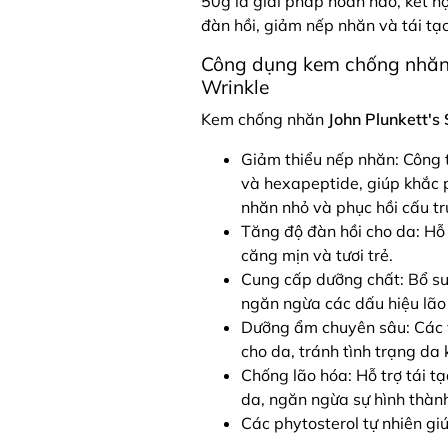
50g là giải pháp hoàn hảo, kết h
đàn hồi, giảm nếp nhăn và tái tạo
Công dụng kem chống nhăn 
Wrinkle
Kem chống nhăn
John Plunkett's
Giảm thiểu nếp nhăn: Công 
và hexapeptide, giúp khắc 
nhăn nhỏ và phục hồi cấu tr
Tăng độ đàn hồi cho da: Hỗ 
căng mịn và tươi trẻ.
Cung cấp dưỡng chất: Bổ su
ngăn ngừa các dấu hiệu lão
Dưỡng ẩm chuyên sâu: Các v
cho da, tránh tình trạng da
Chống lão hóa: Hỗ trợ tái tạ
da, ngăn ngừa sự hình thàn
Các phytosterol tự nhiên gi