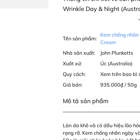
Wrinkle Day & Night (Austra
Kem chống nhăn n
Tên sản phẩm:
Cream
Nhà sản xuất:
John Plunketts
Xuất xứ:
Úc (Australia)
Quy cách:
Xem trên bao bì
Giá bán:
935.000₫ / 50g
Mô tả sản phẩm
Làn da khô và có dấu hiệu lão hóa
rạng rỡ. Kem chống nhăn ngày và