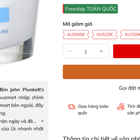
Freeship TOÀN QUỐC
Mã giảm giá
AUSM5K
AUS20K
AUS50
Gọi đặt
êm John Plunkett's
usmart nhập chính
mart bên ngoài, đầy
Giao hàng toàn
Tích đ
ng.
quốc
sản p
+
Kem chống nhăn ngày và đêm John Plunkett's SuperLift Super Wrinkle Cream
 của Úc nhanh nhất
Thông tin chi tiết về sản 