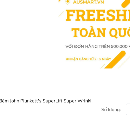
trường. Vitamin C làm mịn v
nhiên.
Hyaluramine-100
: Khả năn
độ ẩm cho da.
Unisteron Y-50®
: Phytoster
Sau 28 ngày, độ đàn hồi cả
23%.
Hướng dẫn sử dụng kem chố
Plunkett's
Cách sử dụng kem chống nhăn John
và duy trì làn da trẻ trung hơn th
Kem chống nhăn John Plunke
khô, cần thiết cho da trưởng
er Wrinkle
Để đạt hiệu quả tốt nhất
: S
Số lượng:
da.
Sử dụng serum và kem mắt
Thoa kem dưỡng
: Sau đó, 