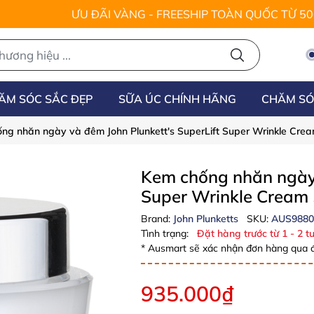
ƯU ĐÃI VÀNG - FREESHIP TOÀN QUỐC TỪ 5
ĂM SÓC SẮC ĐẸP
SỮA ÚC CHÍNH HÃNG
CHĂM SÓ
ng nhăn ngày và đêm John Plunkett's SuperLift Super Wrinkle Cre
Kem chống nhăn ngày 
Super Wrinkle Cream
Brand:
John Plunketts
SKU:
AUS9880
Tình trạng:
Đặt hàng trước từ 1 - 2 tu
* Ausmart sẽ xác nhận đơn hàng qua đ
935.000₫