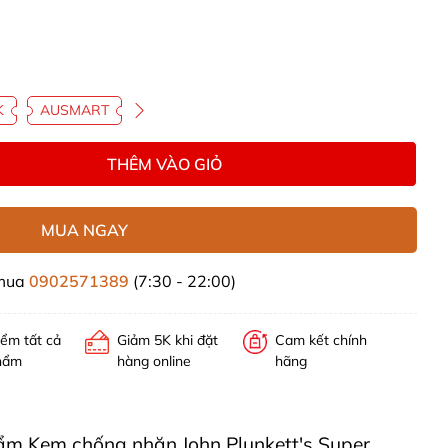
K
AUSMART
THÊM VÀO GIỎ
MUA NGAY
 mua
0902571389
(7:30 - 22:00)
iểm tất cả
Giảm 5K khi đặt
Cam kết chính
hẩm
hàng online
hãng
phẩm Kem chống nhăn John Plunkett's Super