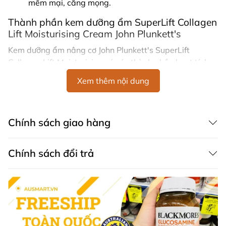
mềm mại, căng mọng.
Thành phần kem dưỡng ẩm
SuperLift Collagen
Lift Moisturising Cream John Plunkett's
Kem dưỡng ẩm nâng cơ John Plunkett's SuperLift
Collagen Lift Moisturising có các thành phần hoạt tính:
Xem thêm nội dung
Matrixyl® 3000
: Được chứng minh lâm sàng có
khả năng giảm 45% nếp nhăn trong vòng 2 tháng
bằng cách tăng cường sản xuất collagen tự nhiên
và phục hồi tổn thương do tia UV.
Chính sách giao hàng
Hyaluronic Acid
: Kết hợp độc đáo giữa Hyaluronic
Acid phân tử cao và thấp giúp cải thiện vẻ ngoài
Chính sách đổi trả
và cảm giác của làn da, đồng thời giữ nước, làm
căng và dưỡng ẩm da.
Aquaxyl
: Chất dưỡng ẩm tự nhiên giúp giữ nước
cho da.
Dầu bơ
: Chứa nhiều vitamin A & C, giúp thẩm thấu
sâu và làm mềm da.