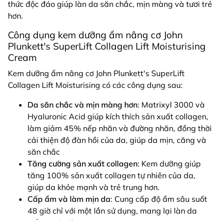
thức độc đáo giúp làn da săn chắc, mịn màng và tươi trẻ
hơn.
Công dụng kem dưỡng ẩm nâng cơ John
Plunkett's SuperLift Collagen Lift Moisturising
Cream
Kem dưỡng ẩm nâng cơ John Plunkett's SuperLift
Collagen Lift Moisturising có các công dụng sau:
Da săn chắc và mịn màng hơn
: Matrixyl 3000 và
Hyaluronic Acid giúp kích thích sản xuất collagen,
làm giảm 45% nếp nhăn và đường nhăn, đồng thời
cải thiện độ đàn hồi của da, giúp da mịn, căng và
săn chắc
Tăng cường sản xuất collagen
: Kem dưỡng giúp
tăng 100% sản xuất collagen tự nhiên của da,
giúp da khỏe mạnh và trẻ trung hơn.
Cấp ẩm và làm mịn da
: Cung cấp độ ẩm sâu suốt
48 giờ chỉ với một lần sử dụng, mang lại làn da