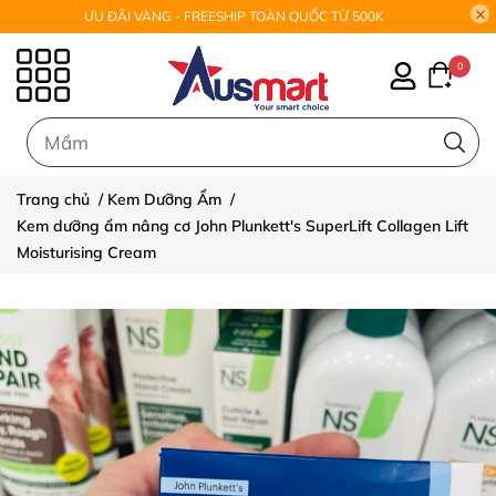
ƯU ĐÃI VÀNG - FREESHIP TOÀN QUỐC TỪ 500K
0
0
Trang chủ
/
Kem Dưỡng Ẩm
/
Kem dưỡng ẩm nâng cơ John Plunkett's SuperLift Collagen Lift
Moisturising Cream