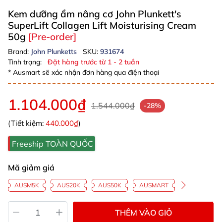
Kem dưỡng ẩm nâng cơ John Plunkett's
SuperLift Collagen Lift Moisturising Cream
50g
[Pre-order]
Brand:
John Plunketts
SKU:
931674
Tình trạng:
Đặt hàng trước từ 1 - 2 tuần
* Ausmart sẽ xác nhận đơn hàng qua điện thoại
1.104.000₫
1.544.000₫
-28%
(Tiết kiệm:
440.000₫
)
Freeship TOÀN QUỐC
Mã giảm giá
AUSM5K
AUS20K
AUS50K
AUSMART
THÊM VÀO GIỎ